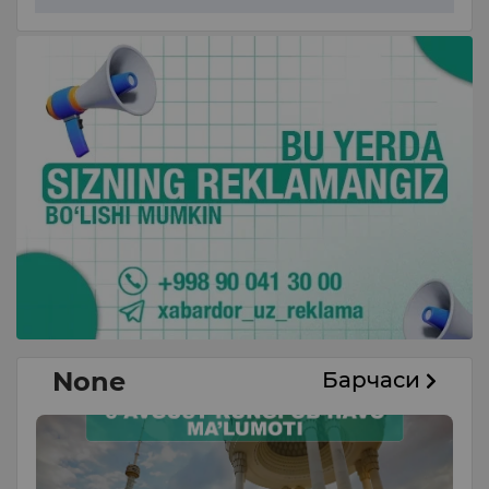
None
Барчаси