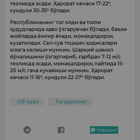
тезликда эсади. Ҳарорат кечаси 17-22°,
кундузи 30-35° бўлади.
Республиканинг тоғ олди ва тоғли
ҳудудларида ҳаво ўзгарувчан бўлади, баъзи
жойларда ёмғир ёғади, момақалдироқ
кузатилади. Сел-сув тошқин ҳодисалари
юзага келиши мумкин. Шарқий шамол
йўналишини ўзгартириб, ғарбдан 7-12 м/с
тезликда эсади, момақалдироқ пайтида 15-
20 м/с гача кучайиши мумкин. Ҳарорат
кечаси 11-16°, кундузи 22-27° бўлади.
Об-ҳаво
Ўзгидромет
Улашинг