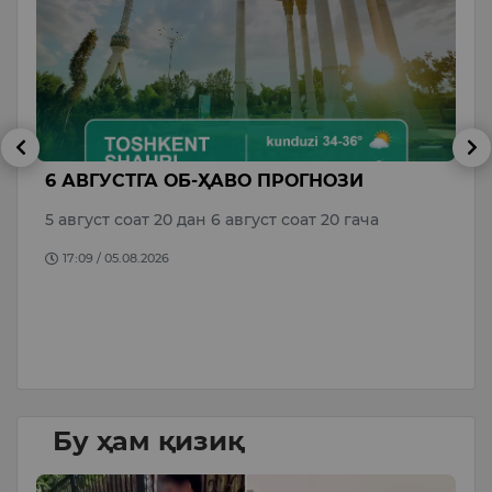
6 АВГУСТГА ОБ-ҲАВО ПРОГНОЗИ
В
р
М
5 август соат 20 дан 6 август соат 20 гача
о
17:09 / 05.08.2026
да
Бу ҳам қизиқ