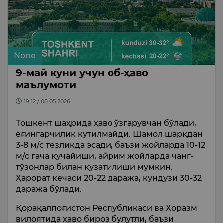
None
9-май куни учун об-ҳаво
маълумоти
19:12 / 08.05.2026
Тошкент шаҳрида ҳаво ўзгарувчан бўлади,
ёғингарчилик кутилмайди. Шамол шарқдан
3-8 м/с тезликда эсади, баъзи жойларда 10-12
м/с гача кучайиши, айрим жойларда чанг-
тўзонлар билан кузатилиши мумкин.
Ҳарорат кечаси 20-22 даража, кундузи 30-32
даража бўлади.
Қорақалпоғистон Республикаси ва Хоразм
вилоятида ҳаво бироз булутли, баъзи