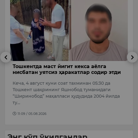
Тошкентда маст йигит кекса аёлга
Б
нисбатан уятсиз ҳаракатлар содир этди
в
у
Кеча, 4 август куни соат тахминан 05:30 да
Ф
и
Тошкент шаҳрининг Яшнобод туманидаги
б
“Ширинобод” маҳалласи ҳудудида 2004 йилда
б
ту…
11:09 / 05.08.2026
Энг кўп ўқилганлар