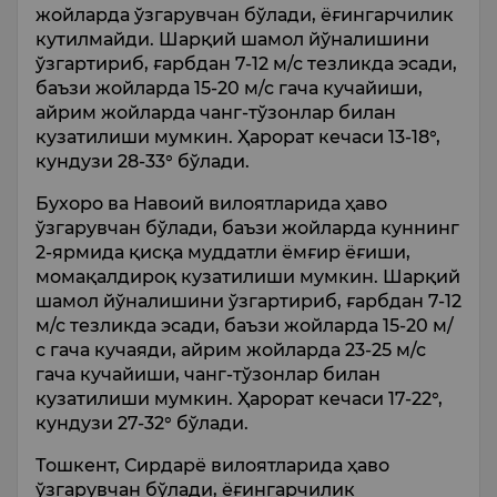
жойларда ўзгарувчан бўлади, ёғингарчилик
кутилмайди. Шарқий шамол йўналишини
ўзгартириб, ғарбдан 7-12 м/с тезликда эсади,
баъзи жойларда 15-20 м/с гача кучайиши,
айрим жойларда чанг-тўзонлар билан
кузатилиши мумкин. Ҳарорат кечаси 13-18°,
кундузи 28-33° бўлади.
Бухоро ва Навоий вилоятларида ҳаво
ўзгарувчан бўлади, баъзи жойларда куннинг
2-ярмида қисқа муддатли ёмғир ёғиши,
момақалдироқ кузатилиши мумкин. Шарқий
шамол йўналишини ўзгартириб, ғарбдан 7-12
м/с тезликда эсади, баъзи жойларда 15-20 м/
с гача кучаяди, айрим жойларда 23-25 м/с
гача кучайиши, чанг-тўзонлар билан
кузатилиши мумкин. Ҳарорат кечаси 17-22°,
кундузи 27-32° бўлади.
Тошкент, Сирдарё вилоятларида ҳаво
ўзгарувчан бўлади, ёғингарчилик