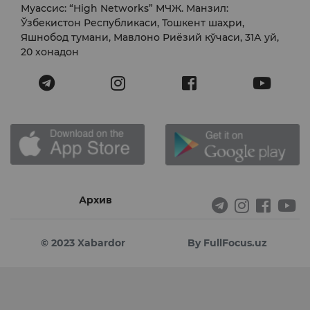
Муассис: “High Networks” МЧЖ. Манзил:
Ўзбекистон Республикаси, Тошкент шаҳри,
Яшнобод тумани, Мавлоно Риёзий кўчаси, 31А уй,
20 хонадон
Архив
© 2023 Xabardor
By FullFocus.uz