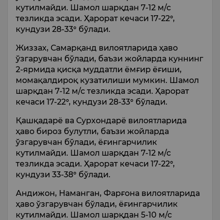
кутилмайди. Шамол шарқдан 7-12 м/с
тезликда эсади. Ҳарорат кечаси 17-22°,
кундузи 28-33° бўлади.
Жиззах, Самарқанд вилоятларида ҳаво
ўзгарувчан бўлади, баъзи жойларда куннинг
2-ярмида қисқа муддатли ёмғир ёғиши,
момақалдироқ кузатилиши мумкин. Шамол
шарқдан 7-12 м/с тезликда эсади. Ҳарорат
кечаси 17-22°, кундузи 28-33° бўлади.
Қашқадарё ва Сурхондарё вилоятларида
ҳаво бироз булутли, баъзи жойларда
ўзгарувчан бўлади, ёғингарчилик
кутилмайди. Шамол шарқдан 7-12 м/с
тезликда эсади. Ҳарорат кечаси 17-22°,
кундузи 33-38° бўлади.
Андижон, Наманган, Фарғона вилоятларида
ҳаво ўзгарувчан бўлади, ёғингарчилик
кутилмайди. Шамол шарқдан 5-10 м/с