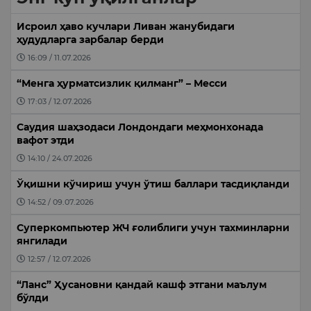
Исроил ҳаво кучлари Ливан жанубидаги
ҳудудларга зарбалар берди
16:09 / 11.07.2026
“Менга ҳурматсизлик қилманг” – Месси
17:03 / 12.07.2026
Саудия шаҳзодаси Лондондаги меҳмонхонада
вафот этди
14:10 / 24.07.2026
Ўқишни кўчириш учун ўтиш баллари тасдиқланди
14:52 / 09.07.2026
Суперкомпьютер ЖЧ ғолиблиги учун тахминларни
янгилади
12:57 / 12.07.2026
“Ланс” Ҳусановни қандай кашф этгани маълум
бўлди