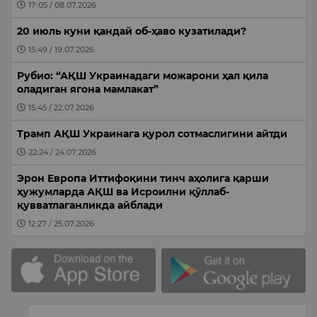
17:05 / 08.07.2026
20 июль куни қандай об-ҳаво кузатилади?
15:49 / 19.07.2026
Рубио: “АҚШ Украинадаги можарони ҳал қила
оладиган ягона мамлакат”
15:45 / 22.07.2026
Трамп АҚШ Украинага қурол сотмаслигини айтди
22:24 / 24.07.2026
Эрон Европа Иттифоқини тинч аҳолига қарши
ҳужумларда АҚШ ва Исроилни қўллаб-
қувватлаганликда айблади
12:27 / 25.07.2026