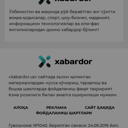
Ўзбекистон ва жаҳонда рўй бераётган энг сўнгги
воқеа-ҳодисалар, спорт, шоу-бизнес, маданият,
информацион технологиялар ва илм-фан
янгиликларидан доимо хабардор бўлинг!
«Xabardor.uz» сайтида эълон қилинган
материаллардан нусха кўчириш, тарқатиш ва
бошқа шаклларда фойдаланиш фақат таҳририят
ёзма розилиги билан амалга оширилиши мумкин.
АЛОҚА
РЕКЛАМА
САЙТ ҲАҚИДА
ФОЙДАЛАНИШ ШАРТЛАРИ
Гувоҳнома: №1040. Берилган санаси: 24.09.2019 йил.