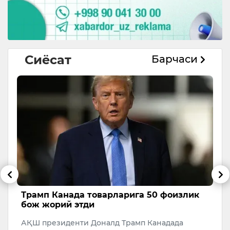
Сиёсат
Барчаси
Трамп ЖЧ тугаши биланоқ Эронни
М
бомбардимон қилишни буюрди
Б
АҚШ президенти Дональд Трамп 2026 йилги
М