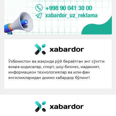
Ўзбекистон ва жаҳонда рўй бераётган энг сўнгги
воқеа-ҳодисалар, спорт, шоу-бизнес, маданият,
информацион технологиялар ва илм-фан
янгиликларидан доимо хабардор бўлинг!