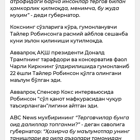
атрофидаги барча инсонлар тергов билан
ҳамкорлик қилмоқда, менимча, бу жуда
муҳим”
- деди губернатор.
Кокснинг сўзларига кўра, гумонланувчи
Тайлер Робинсонга расмий айблов сешанба
куни эълон қилиниши кутилмоқда.
Аввалроқ АҚШ президенти Доналд
Трампнинг тарафдори ва консерватив фаол
Чарли Киркнинг ўлдирилишида гумонланиб
22 ёшли Тайлер Робинсон қўлга олингани
маълум бўлган эди.
Аввалроқ Спенсер Кокс интервьюсида
Робинсон “сўл қанот мафкурасидан чуқур
таъсирланган”лигини айтган эди.
ABC News мухбирининг
“Терговчилар бунга
оид далиллар топганми?”
- деган саволига
губернатор:
“Ҳозирча бу маълумотлар унинг
танишлари ва оила аъзолари томонидан