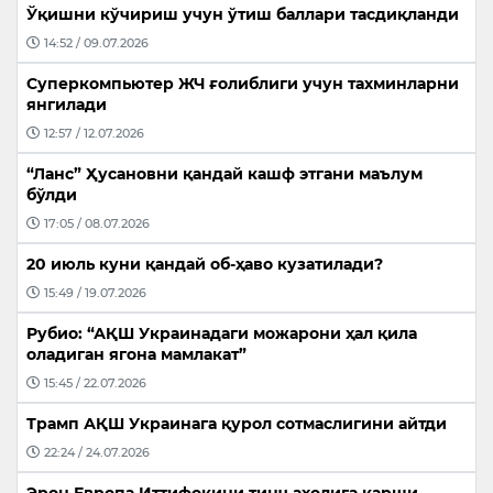
Ўқишни кўчириш учун ўтиш баллари тасдиқланди
14:52 / 09.07.2026
Суперкомпьютер ЖЧ ғолиблиги учун тахминларни
янгилади
12:57 / 12.07.2026
“Ланс” Ҳусановни қандай кашф этгани маълум
бўлди
17:05 / 08.07.2026
20 июль куни қандай об-ҳаво кузатилади?
15:49 / 19.07.2026
Рубио: “АҚШ Украинадаги можарони ҳал қила
оладиган ягона мамлакат”
15:45 / 22.07.2026
Трамп АҚШ Украинага қурол сотмаслигини айтди
22:24 / 24.07.2026