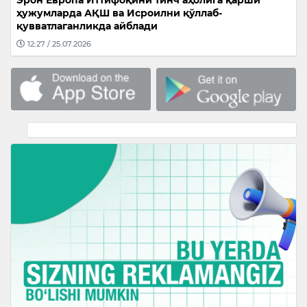
Эрон Европа Иттифоқини тинч аҳолига қарши
ҳужумларда АҚШ ва Исроилни қўллаб-
қувватлаганликда айблади
12:27 / 25.07.2026