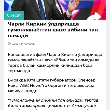
Сиёсат
Чарли Киркни ўлдиришда
гумонланаётган шахс айбини тан
олмади
22:52 / 14.09.2025
Консерватив фаол Чарли Киркни ўлдиришда
гумонланаётган шахс айбини тан олмади ва
тергов билан ҳамкорлик қилишдан бош
тортмоқда.
Бу ҳақда Юта штати губернатори Спенсер
Кокс “АБC Nеwс”га берган интервьюсида
маълум қилди.
“Гумонланувчи айбини тан олмади, тергов
билан ҳамкорлик қилмаяпти. Аммо унинг