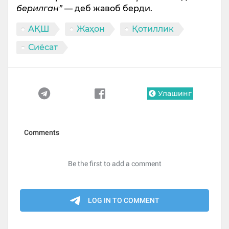
берилган”
— деб жавоб берди.
АҚШ
Жаҳон
Қотиллик
Сиёсат
Улашинг