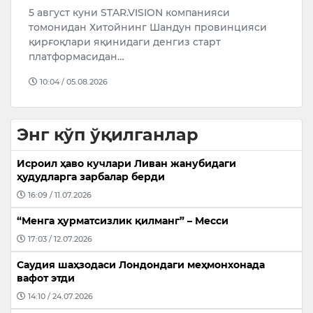
а
Ҳиндистоннинг Мумбай Олий суди машҳур
И
“Теҳелка” журналининг собиқ бош муҳаррири
р
Тарун Тежпални ҳамкасбини зўрлаганликда
и
айбд…
16:25 / 06.08.2026
Энг кўп ўқилганлар
Исроил ҳаво кучлари Ливан жанубидаги
ҳудудларга зарбалар берди
16:09 / 11.07.2026
“Менга ҳурматсизлик қилманг” – Месси
17:03 / 12.07.2026
Саудия шаҳзодаси Лондондаги меҳмонхонада
вафот этди
14:10 / 24.07.2026