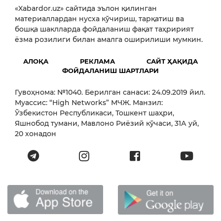
«Xabardor.uz» сайтида эълон қилинган
материаллардан нусха кўчириш, тарқатиш ва
бошқа шаклларда фойдаланиш фақат таҳририят
ёзма розилиги билан амалга оширилиши мумкин.
АЛОҚА
РЕКЛАМА
САЙТ ҲАҚИДА
ФОЙДАЛАНИШ ШАРТЛАРИ
Гувоҳнома: №1040. Берилган санаси: 24.09.2019 йил.
Муассис: “High Networks” МЧЖ. Манзил:
Ўзбекистон Республикаси, Тошкент шаҳри,
Яшнобод тумани, Мавлоно Риёзий кўчаси, 31А уй,
20 хонадон