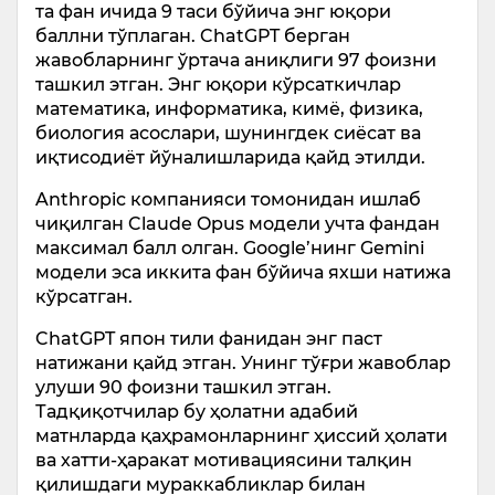
та фан ичида 9 таси бўйича энг юқори
баллни тўплаган. ChatGPT берган
жавобларнинг ўртача аниқлиги 97 фоизни
ташкил этган. Энг юқори кўрсаткичлар
математика, информатика, кимё, физика,
биология асослари, шунингдек сиёсат ва
иқтисодиёт йўналишларида қайд этилди.
Anthropic компанияси томонидан ишлаб
чиқилган Claude Opus модели учта фандан
максимал балл олган. Google’нинг Gemini
модели эса иккита фан бўйича яхши натижа
кўрсатган.
ChatGPT япон тили фанидан энг паст
натижани қайд этган. Унинг тўғри жавоблар
улуши 90 фоизни ташкил этган.
Тадқиқотчилар бу ҳолатни адабий
матнларда қаҳрамонларнинг ҳиссий ҳолати
ва хатти-ҳаракат мотивациясини талқин
қилишдаги мураккабликлар билан