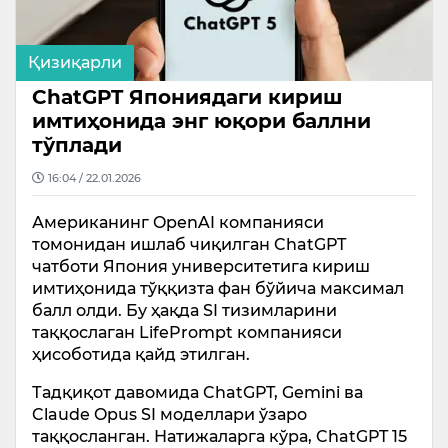
Қизиқарли
ChatGPT Япониядаги кириш
имтиҳонида энг юқори баллни
тўплади
16:04 / 22.01.2026
Американинг OpenAI компанияси
томонидан ишлаб чиқилган ChatGPT
чатботи Япония университетига кириш
имтиҳонида тўққизта фан бўйича максимал
балл олди. Бу ҳақда SI тизимларини
таққослаган LifePrompt компанияси
ҳисоботида қайд этилган.
Тадқиқот давомида ChatGPT, Gemini ва
Claude Opus SI моделлари ўзаро
таққосланган. Натижаларга кўра, ChatGPT 15