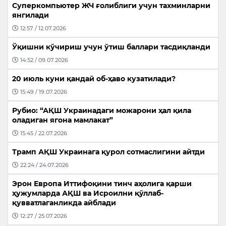
Суперкомпьютер ЖЧ ғолиблиги учун тахминларни
янгилади
12:57 / 12.07.2026
Ўқишни кўчириш учун ўтиш баллари тасдиқланди
14:52 / 09.07.2026
20 июль куни қандай об-ҳаво кузатилади?
15:49 / 19.07.2026
Рубио: “АҚШ Украинадаги можарони ҳал қила
оладиган ягона мамлакат”
15:45 / 22.07.2026
Трамп АҚШ Украинага қурол сотмаслигини айтди
22:24 / 24.07.2026
Эрон Европа Иттифоқини тинч аҳолига қарши
ҳужумларда АҚШ ва Исроилни қўллаб-
қувватлаганликда айблади
12:27 / 25.07.2026