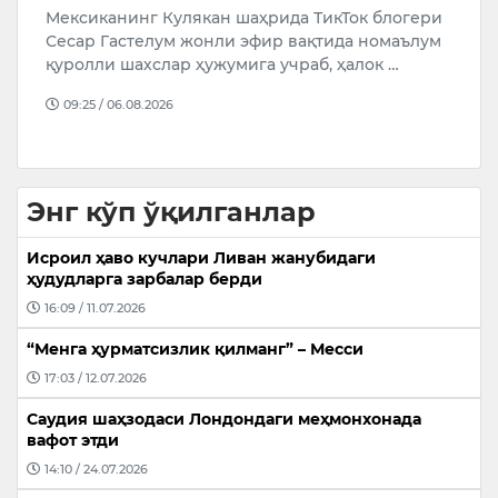
и
7
Ўзбекистон халқ артисти Саида Раметованинг
м
20
онаси 90 ёшида вафот этди. Бу ҳақда ак…
17:03 / 05.08.2026
Энг кўп ўқилганлар
Исроил ҳаво кучлари Ливан жанубидаги
ҳудудларга зарбалар берди
16:09 / 11.07.2026
“Менга ҳурматсизлик қилманг” – Месси
17:03 / 12.07.2026
Саудия шаҳзодаси Лондондаги меҳмонхонада
вафот этди
14:10 / 24.07.2026