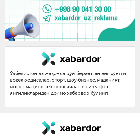
Ўзбекистон ва жаҳонда рўй бераётган энг сўнгги
воқеа-ҳодисалар, спорт, шоу-бизнес, маданият,
информацион технологиялар ва илм-фан
янгиликларидан доимо хабардор бўлинг!