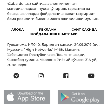
«Xabardor.uz» сайтида эълон қилинган
материаллардан нусха кўчириш, тарқатиш ва
бошқа шаклларда фойдаланиш фақат таҳририят
ёзма розилиги билан амалга оширилиши мумкин.
АЛОҚА
РЕКЛАМА
САЙТ ҲАҚИДА
ФОЙДАЛАНИШ ШАРТЛАРИ
Гувоҳнома: №1040. Берилган санаси: 24.09.2019 йил.
Муассис: “High Networks” МЧЖ. Манзил:
Ўзбекистон Республикаси, Тошкент шаҳри,
Яшнобод тумани, Мавлоно Риёзий кўчаси, 31А уй,
20 хонадон