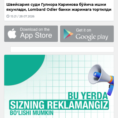
Швейсария суди Гулнора Каримова бўйича ишни
якунлади, Lombard Odier банки жаримага тортилди
15:21 / 28.07.2026