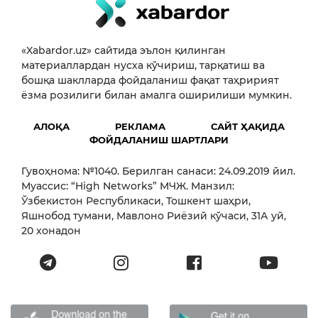
«Xabardor.uz» сайтида эълон қилинган
материаллардан нусха кўчириш, тарқатиш ва
бошқа шаклларда фойдаланиш фақат таҳририят
ёзма розилиги билан амалга оширилиши мумкин.
АЛОҚА
РЕКЛАМА
САЙТ ҲАҚИДА
ФОЙДАЛАНИШ ШАРТЛАРИ
Гувоҳнома: №1040. Берилган санаси: 24.09.2019 йил.
Муассис: “High Networks” МЧЖ. Манзил:
Ўзбекистон Республикаси, Тошкент шаҳри,
Яшнобод тумани, Мавлоно Риёзий кўчаси, 31А уй,
20 хонадон