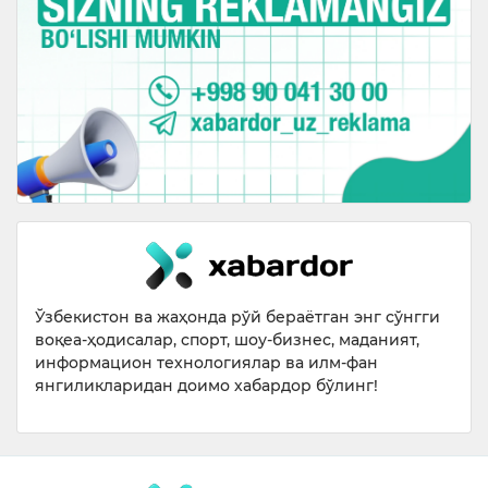
Ўзбекистон ва жаҳонда рўй бераётган энг сўнгги
воқеа-ҳодисалар, спорт, шоу-бизнес, маданият,
информацион технологиялар ва илм-фан
янгиликларидан доимо хабардор бўлинг!