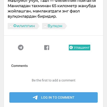
Маълумот учун, Таал — Филиппин пойтахти
Маниладан тахминан 65 километр жанубда
жойлашган, мамлакатдаги энг фаол
вулқонлардан биридир.
Филиппин
Вулқон
Улашинг