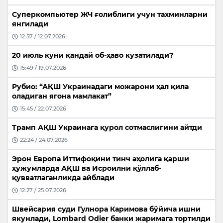
Суперкомпьютер ЖЧ ғолиблиги учун тахминларни
янгилади
12:57 / 12.07.2026
20 июль куни қандай об-ҳаво кузатилади?
15:49 / 19.07.2026
Рубио: “АҚШ Украинадаги можарони ҳал қила
оладиган ягона мамлакат”
15:45 / 22.07.2026
Трамп АҚШ Украинага қурол сотмаслигини айтди
22:24 / 24.07.2026
Эрон Европа Иттифоқини тинч аҳолига қарши
ҳужумларда АҚШ ва Исроилни қўллаб-
қувватлаганликда айблади
12:27 / 25.07.2026
Швейсария суди Гулнора Каримова бўйича ишни
якунлади, Lombard Odier банки жаримага тортилди