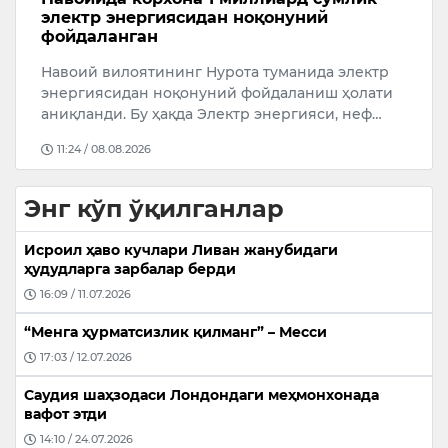
муҳожирлар киришининг олдини олдим”
“
АҚШ Президенти Доналд Трамп Лас-Вегас
Ў
шаҳрида бўлиб ўтган тадбирда мамлакатга
к
и
ноқонуний муҳожирлар оқими тўхтатилганини
Ш
маъл…
09:24 / 07.08.2026
Энг кўп ўқилганлар
Исроил ҳаво кучлари Ливан жанубидаги
ҳудудларга зарбалар берди
16:09 / 11.07.2026
“Менга ҳурматсизлик қилманг” – Месси
17:03 / 12.07.2026
Саудия шаҳзодаси Лондондаги меҳмонхонада
вафот этди
14:10 / 24.07.2026