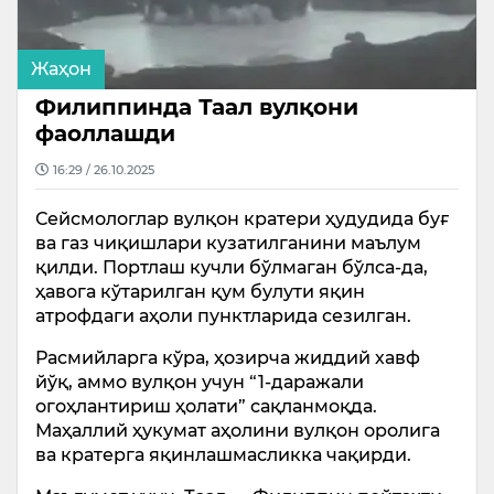
Жаҳон
Филиппинда Таал вулқони
фаоллашди
16:29 / 26.10.2025
Сейсмологлар вулқон кратери ҳудудида буғ
ва газ чиқишлари кузатилганини маълум
қилди. Портлаш кучли бўлмаган бўлса-да,
ҳавога кўтарилган қум булути яқин
атрофдаги аҳоли пунктларида сезилган.
Расмийларга кўра, ҳозирча жиддий хавф
йўқ, аммо вулқон учун “1-даражали
огоҳлантириш ҳолати” сақланмоқда.
Маҳаллий ҳукумат аҳолини вулқон оролига
ва кратерга яқинлашмасликка чақирди.