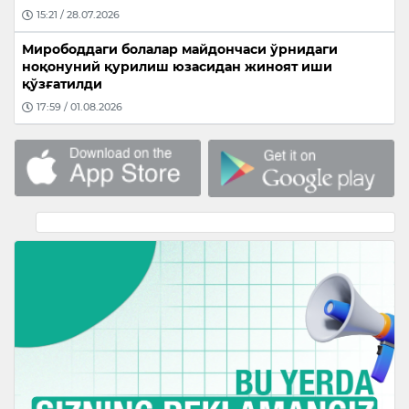
15:21 / 28.07.2026
Мирободдаги болалар майдончаси ўрнидаги
ноқонуний қурилиш юзасидан жиноят иши
қўзғатилди
17:59 / 01.08.2026