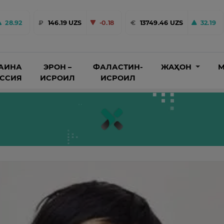
28.92
₽
146.19 UZS
-0.18
€
13749.46 UZS
32.19
АИНА
ЭРОН –
ФАЛАСТИН-
ЖАҲОН
М
ОССИЯ
ИСРОИЛ
ИСРОИЛ