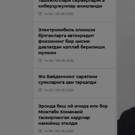
ташкилотлари серверларига
киберҳужумлар аниқланди
14:56 / 09.08.2026
Электромобиль олмоқчи
бўлганларга автокредит
фоизининг бир қисми
давлатдан қоплаб берилиши
мумкин
14:48 / 09.08.2026
Жо Байденнинг саратони
суякларига ҳам тарқалди
14:43 / 09.08.2026
Эронда беш ой ичида илк бор
Можтабо Хоманаий
тасвирланган кадрлар
намойиш этилди
14:38 / 09.08.2026