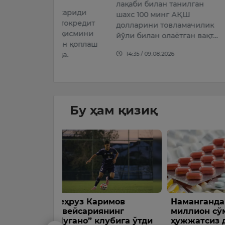
а
халқаро а
лақаби билан танилган
ль хариди
ташаббуси
шахс 100 минг АҚШ
 автокредит
вилоятини
долларини товламачилик
ир қисмини
туманида 
йўли билан олаётган вақт…
нидан қоплаш
хавфсизли
14:35 / 09.08.2026
оқда.
16:58 / 08.
026
Бу ҳам қизиқ
имов
Наманганда 577
Трамп: “
нинг
миллион сўмлик
миллион
лубига ўтди
ҳужжатсиз дориларни
ноқонун