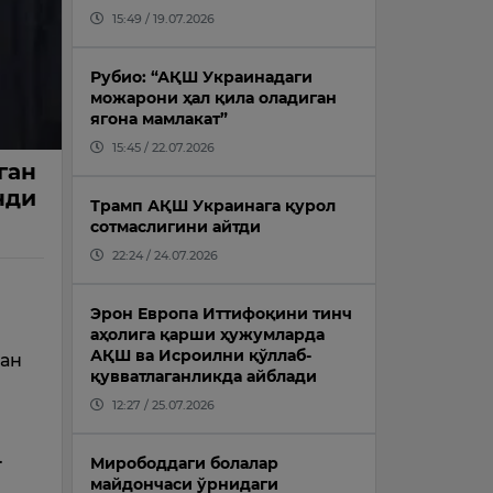
15:49 / 19.07.2026
Рубио: “АҚШ Украинадаги
можарони ҳал қила оладиган
ягона мамлакат”
15:45 / 22.07.2026
ган
нди
Трамп АҚШ Украинага қурол
сотмаслигини айтди
22:24 / 24.07.2026
Эрон Европа Иттифоқини тинч
аҳолига қарши ҳужумларда
АҚШ ва Исроилни қўллаб-
дан
қувватлаганликда айблади
12:27 / 25.07.2026
.
Мирободдаги болалар
майдончаси ўрнидаги