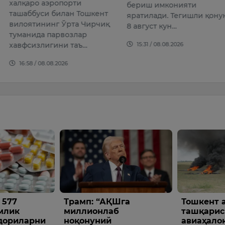
эропорти
мурабб
бериш имконияти
 билан Тошкент
санъат
яратилади. Тегишли қонун
нг Ўрта Чирчиқ
номзоди
8 август кун…
парвозлар
таниқли
15:31 / 08.08.2026
гини таъ…
09:26 /
08.2026
АҚШга
Тошкент аэропорти
АҚШ С
лаб
ташқарисида
Эронг
ий
авиаҳалокат бўйича
санкц