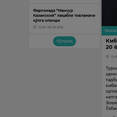
Фарғонада “Мансур
Казанский” лақабли товламачи
қўлга олинди
14:35 / 09.08.2026
None
Киб
Кўпроқ
20 
15:0
Турк
ҳамк
тадб
кибе
орти
кетг
Зоҳи
Ўзбе