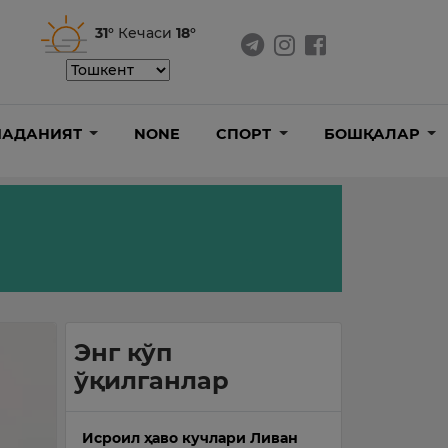
31°
Кечаси
18°
АДАНИЯТ
NONE
СПОРТ
БОШҚАЛАР
Энг кўп
ўқилганлар
Исроил ҳаво кучлари Ливан