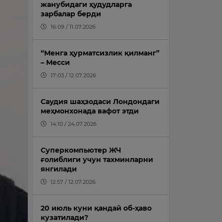
жанубидаги ҳудудларга
зарбалар берди
16:09 / 11.07.2026
“Менга ҳурматсизлик қилманг”
– Месси
17:03 / 12.07.2026
Саудия шаҳзодаси Лондондаги
меҳмонхонада вафот этди
14:10 / 24.07.2026
Суперкомпьютер ЖЧ
ғолиблиги учун тахминларни
янгилади
12:57 / 12.07.2026
20 июль куни қандай об-ҳаво
кузатилади?