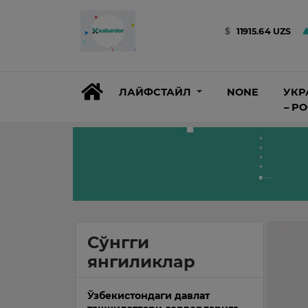
$
11915.64 UZS
ЛАЙФСТАЙЛ
NONE
УКР
– Р
Сўнгги
янгиликлар
Ўзбекистондаги давлат