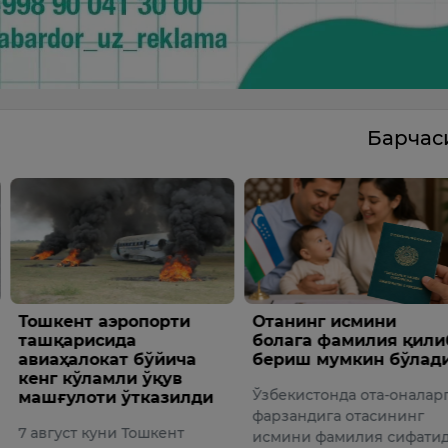
Барча
аэропорти
Отанинг исмини
Таниқл
сида
болага фамилия қилиб
Абдум
кат бўйича
бериш мумкин бўлади
Убайд
амли ўқув
этди
Ўзбекистонда ота-оналарга
ти ўтказилди
7 авгус
фарзандига отасининг
уни Тошкент
хизмат 
исмини фамилия сифатида