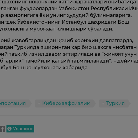
 шахснинг ноқонуний хатти-ҳаракатлари оқибатида
ланган фуқаролардан Ўзбекистон Республикаси Ич
р вазирлигига ёки унинг ҳудудий бўлинмаларига,
нгдек Ўзбекистоннинг Истанбул шаҳридаги Бош
улхонасига мурожаат қилишлари сўралади.
оий жавобгарликдан қочиб хорижий давлатларда,
адан Туркияда яширинган ҳар бир шахсга нисбатан
ий таъқиб изчил давом эттирилади ва “жиноят учун
бгарлик” тамойили қатъий таъминланади”, – дейила
нбул Бош консулхонаси хабарида.
епортация
Киберхавфсизлик
Туркия
Улашинг