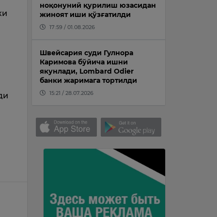
ноқонуний қурилиш юзасидан
ки
жиноят иши қўзғатилди
17:59 / 01.08.2026
Швейсария суди Гулнора
Каримова бўйича ишни
якунлади, Lombard Odier
банки жаримага тортилди
15:21 / 28.07.2026
ди