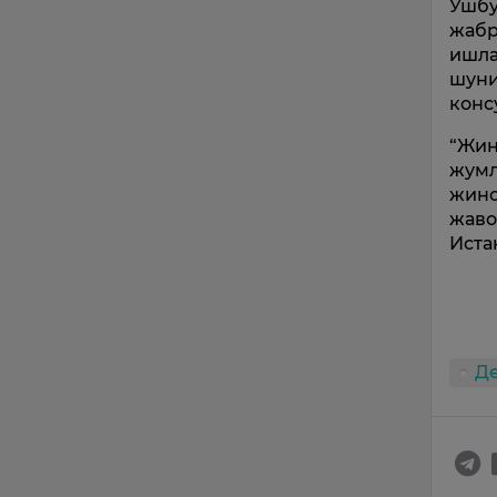
Ушбу
жабр
ишла
шуни
конс
“Жин
жумл
жино
жаво
Иста
Д