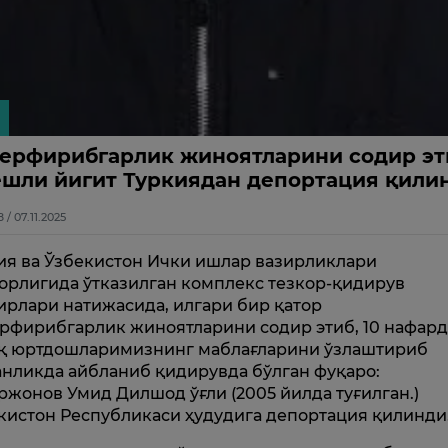
ерфирибгарлик жиноятларини содир эт
ёшли йигит Туркиядан депортация қили
8 / 07.11.2025
ия ва Ўзбекистон Ички ишлар вазирликлари
орлигида ўтказилган комплекс тезкор-қидирув
ирлари натижасида, илгари бир қатор
рфирибгарлик жиноятларини содир этиб, 10 нафар
қ юртдошларимизнинг маблағларини ўзлаштириб
анликда айбланиб қидирувда бўлган фуқаро:
ржонов Умид Дилшод ўғли (2005 йилда туғилган.)
кистон Республикаси ҳудудига депортация қилинди