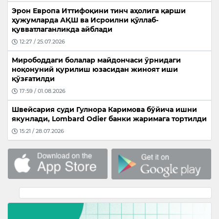
Эрон Европа Иттифоқини тинч аҳолига қарши
ҳужумларда АҚШ ва Исроилни қўллаб-
қувватлаганликда айблади
12:27 / 25.07.2026
Мирободдаги болалар майдончаси ўрнидаги
ноқонуний қурилиш юзасидан жиноят иши
қўзғатилди
17:59 / 01.08.2026
Швейсария суди Гулнора Каримова бўйича ишни
якунлади, Lombard Odier банки жаримага тортилди
15:21 / 28.07.2026