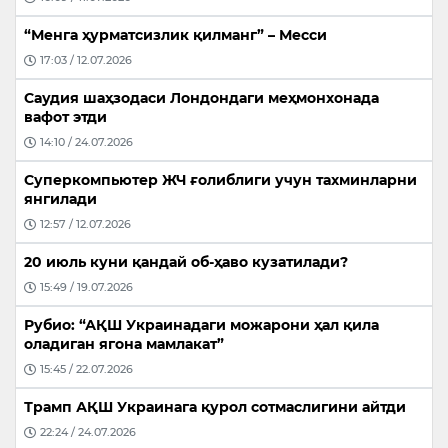
“Менга ҳурматсизлик қилманг” – Месси
17:03 / 12.07.2026
Саудия шаҳзодаси Лондондаги меҳмонхонада
вафот этди
14:10 / 24.07.2026
Суперкомпьютер ЖЧ ғолиблиги учун тахминларни
янгилади
12:57 / 12.07.2026
20 июль куни қандай об-ҳаво кузатилади?
15:49 / 19.07.2026
Рубио: “АҚШ Украинадаги можарони ҳал қила
оладиган ягона мамлакат”
15:45 / 22.07.2026
Трамп АҚШ Украинага қурол сотмаслигини айтди
22:24 / 24.07.2026