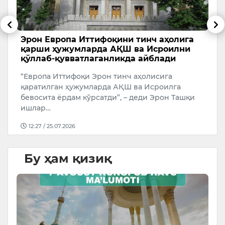
и
Эрон Европа Иттифоқини тинч аҳолига
Т
қарши ҳужумларда АҚШ ва Исроилни
с
қўллаб-қувватлаганликда айблади
А
“Европа Иттифоқи Эрон тинч аҳолисига
У
қаратилган ҳужумларда АҚШ ва Исроилга
бевосита ёрдам кўрсатди”, – деди Эрон Ташқи
ишлар…
12:27 / 25.07.2026
Бу ҳам қизиқ