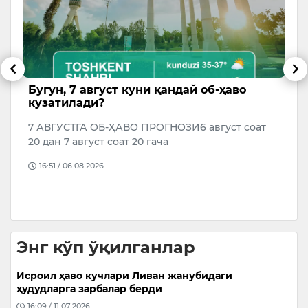
ам
Бугун, 7 август куни қандай об-ҳаво
Ў
кузатилади?
м
7 АВГУСТГА ОБ-ҲАВО ПРОГНОЗИ6 август соат
Ў
20 дан 7 август соат 20 гача
2
д
16:51 / 06.08.2026
Энг кўп ўқилганлар
Исроил ҳаво кучлари Ливан жанубидаги
ҳудудларга зарбалар берди
16:09 / 11.07.2026