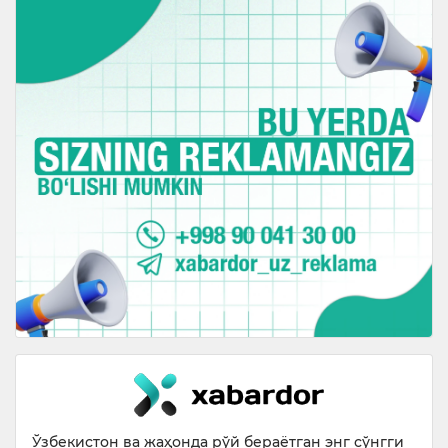
Ўзбекистон ва жаҳонда рўй бераётган энг сўнгги