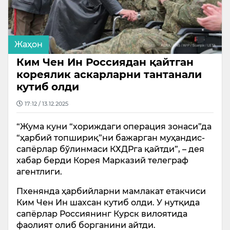
Жаҳон
Ким Чен Ин Россиядан қайтган
кореялик аскарларни тантанали
кутиб олди
17:12 / 13.12.2025
“Жума куни “хориждаги операция зонаси”да
“ҳарбий топшириқ”ни бажарган муҳандис-
сапёрлар бўлинмаси КХДРга қайтди”, – дея
хабар берди Корея Марказий телеграф
агентлиги.
Пхенянда ҳарбийларни мамлакат етакчиси
Ким Чен Ин шахсан кутиб олди. У нутқида
сапёрлар Россиянинг Курск вилоятида
фаолият олиб борганини айтди.