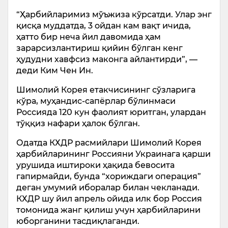
“Ҳарбийларимиз мўъжиза кўрсатди. Улар энг
қисқа муддатда, 3 ойдан кам вақт ичида,
ҳатто бир неча йил давомида ҳам
зарарсизлантириш қийин бўлган кенг
ҳудудни хавфсиз маконга айлантирди”, —
деди Ким Чен Ин.
Шимолий Корея етакчисининг сўзларига
кўра, муҳандис-сапёрлар бўлинмаси
Россияда 120 кун фаолият юритган, улардан
тўққиз нафари ҳалок бўлган.
Одатда КХДР расмийлари Шимолий Корея
ҳарбийларининг Россияни Украинага қарши
урушида иштироки ҳақида бевосита
гапирмайди, бунда “хориждаги операция”
деган умумий иборалар билан чекланади.
КХДР шу йил апрель ойида илк бор Россия
томонида жанг қилиш учун ҳарбийларини
юборганини тасдиқлаганди.