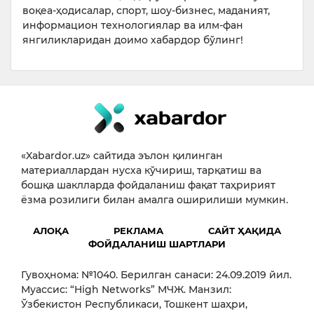
воқеа-ҳодисалар, спорт, шоу-бизнес, маданият,
информацион технологиялар ва илм-фан
янгиликларидан доимо хабардор бўлинг!
«Xabardor.uz» сайтида эълон қилинган
материаллардан нусха кўчириш, тарқатиш ва
бошқа шаклларда фойдаланиш фақат таҳририят
ёзма розилиги билан амалга оширилиши мумкин.
АЛОҚА
РЕКЛАМА
САЙТ ҲАҚИДА
ФОЙДАЛАНИШ ШАРТЛАРИ
Гувоҳнома: №1040. Берилган санаси: 24.09.2019 йил.
Муассис: “High Networks” МЧЖ. Манзил:
Ўзбекистон Республикаси, Тошкент шаҳри,