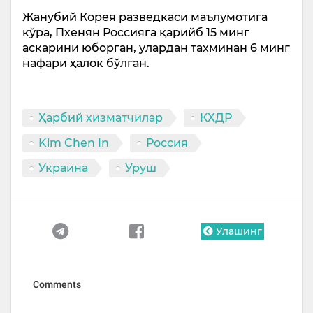
Жанубий Корея разведкаси маълумотига
кўра, Пхенян Россияга қарийб 15 минг
аскарини юборган, улардан тахминан 6 минг
нафари ҳалок бўлган.
Ҳарбий хизматчилар
КХДР
Kim Chen In
Россия
Украина
Уруш
Улашинг