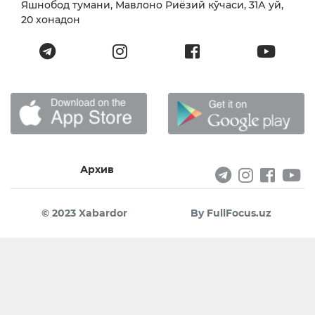
Яшнобод тумани, Мавлоно Риёзий кўчаси, 31А уй,
20 хонадон
Архив
© 2023 Xabardor
By FullFocus.uz