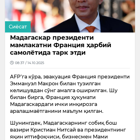
Сиёсат
Мадагаскар президенти
мамлакатни Франция ҳарбий
самолётида тарк этди
08:37 / 14.10.2025
AFP’га кўра, эвакуация Франция президенти
Эммануэл Макрон билан тузилган
келишувдан сўнг амалга оширилган. Шу
билан бирга, Франция ҳукумати
Мадагаскардаги ички инқирозга
аралашмаётганини маълум қилган.
Шунингдек, Мадагаскарнинг собиқ бош
вазири Кристиан Нитсай ва президентнинг
яқин иттифоқчиси, бизнесмен Мами