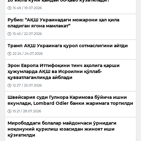
15:49 / 19.07.2026
Рубио: “АҚШ Украинадаги можарони ҳал қила
оладиган ягона мамлакат”
15:45 / 22.07.2026
Трамп АҚШ Украинага қурол сотмаслигини айтди
22:24 / 24.07.2026
Эрон Европа Иттифоқини тинч аҳолига қарши
ҳужумларда АҚШ ва Исроилни қўллаб-
қувватлаганликда айблади
12:27 / 25.07.2026
Швейсария суди Гулнора Каримова бўйича ишни
якунлади, Lombard Odier банки жаримага тортилди
15:21 / 28.07.2026
Мирободдаги болалар майдончаси ўрнидаги
ноқонуний қурилиш юзасидан жиноят иши
қўзғатилди