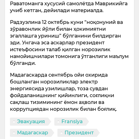
Раватоманга хусусий самолётда Маврикийга
учиб кетган, дейилади материалда.
Радзуэлина 12 октябрь куни “ноқонуний ва
зўравонлик йўли билан ҳокимиятни
эгаллашга уриниш” бўлганини билдирган
эди. Унгача эса аскарлар президент
истеъфосини талаб қилган норозилик
намойишчилари томонига ўтганлиги маълум
бўлганди.
Мадагаскарда сентябрь ойи охирида
бошланган норозиликлар электр
энергиясида узилишлар, тоза сувдан
фойдаланишнинг қийинлиги, соғлиқни
сақлаш тизимининг ёмон аҳволи ва
коррупциядан норозилик билан боғлиқ.
Эвакуация
Fransiya
Мадагаскар
Президент