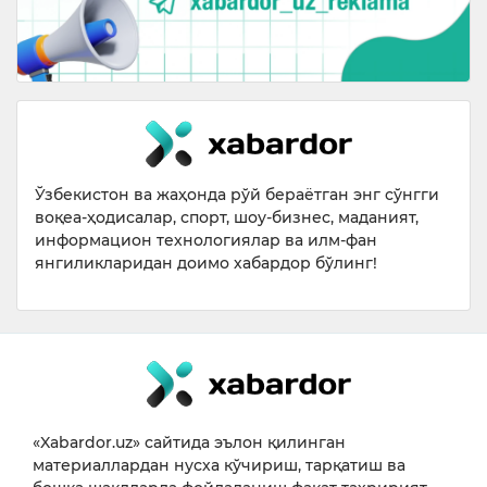
Ўзбекистон ва жаҳонда рўй бераётган энг сўнгги
воқеа-ҳодисалар, спорт, шоу-бизнес, маданият,
информацион технологиялар ва илм-фан
янгиликларидан доимо хабардор бўлинг!
«Xabardor.uz» сайтида эълон қилинган
материаллардан нусха кўчириш, тарқатиш ва