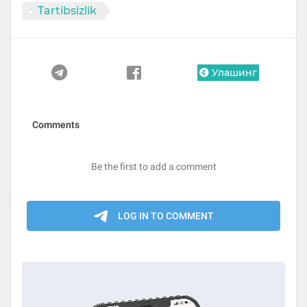
Tartibsizlik
Улашинг