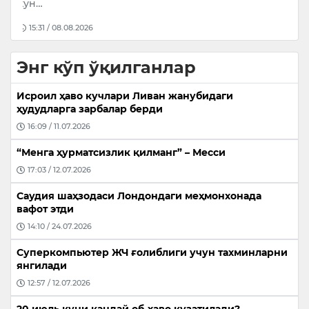
айбд…
16:25 / 06.08.2026
Энг кўп ўқилганлар
Исроил ҳаво кучлари Ливан жанубидаги
ҳудудларга зарбалар берди
16:09 / 11.07.2026
“Менга ҳурматсизлик қилманг” – Месси
17:03 / 12.07.2026
Саудия шаҳзодаси Лондондаги меҳмонхонада
вафот этди
14:10 / 24.07.2026
Суперкомпьютер ЖЧ ғолиблиги учун тахминларни
янгилади
12:57 / 12.07.2026
20 июль куни қандай об-ҳаво кузатилади?