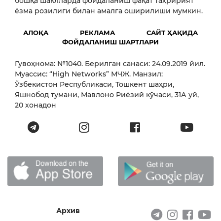
бошқа шаклларда фойдаланиш фақат таҳририят
ёзма розилиги билан амалга оширилиши мумкин.
АЛОҚА
РЕКЛАМА
САЙТ ҲАҚИДА
ФОЙДАЛАНИШ ШАРТЛАРИ
Гувоҳнома: №1040. Берилган санаси: 24.09.2019 йил.
Муассис: “High Networks” МЧЖ. Манзил:
Ўзбекистон Республикаси, Тошкент шаҳри,
Яшнобод тумани, Мавлоно Риёзий кўчаси, 31А уй,
20 хонадон
Архив