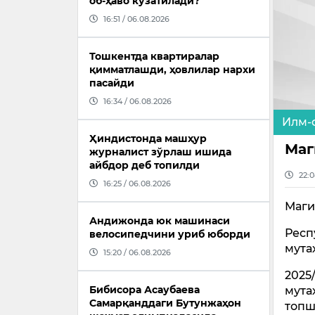
об-ҳаво кузатилади?
16:51 / 06.08.2026
Тошкентда квартиралар
қимматлашди, ҳовлилар нархи
пасайди
16:34 / 06.08.2026
Илм-
Ҳиндистонда машҳур
Маг
журналист зўрлаш ишида
айбдор деб топилди
22:0
16:25 / 06.08.2026
Маги
Андижонда юк машинаси
Респ
велосипедчини уриб юборди
мута
15:20 / 06.08.2026
2025
Бибисора Асаубаева
мута
Самарқанддаги Бутунжаҳон
топш