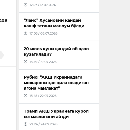
12:57 / 12.07.2026
рда
“Ланс” Ҳусановни қандай
кашф этгани маълум бўлди
17:05 / 08.07.2026
20 июль куни қандай об-ҳаво
кузатилади?
15:49 / 19.07.2026
Рубио: “АҚШ Украинадаги
можарони ҳал қила оладиган
ягона мамлакат”
15:45 / 22.07.2026
Трамп АҚШ Украинага қурол
сотмаслигини айтди
22:24 / 24.07.2026