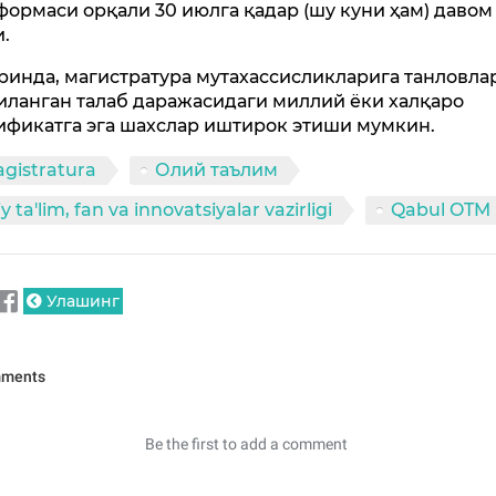
формаси орқали 30 июлга қадар (шу куни ҳам) давом
и.
ринда, магистратура мутахассисликларига танловла
иланган талаб даражасидаги миллий ёки халқаро
ификатга эга шахслар иштирок этиши мумкин.
gistratura
Олий таълим
iy ta'lim, fan va innovatsiyalar vazirligi
Qabul OTM
Улашинг