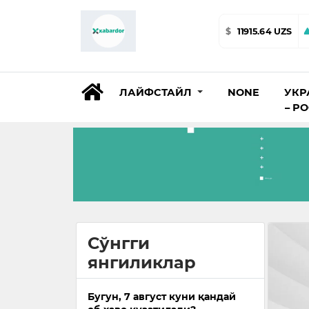
$
11915.64 UZS
ЛАЙФСТАЙЛ
NONE
УКР
– Р
Сўнгги
янгиликлар
Бугун, 7 август куни қандай