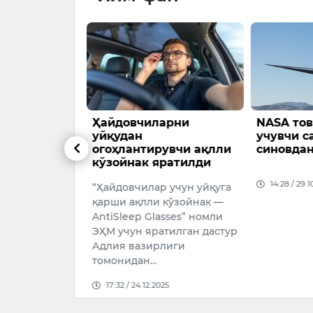
г янги
Ҳайдовчиларни
NASA тов
и эълон
уйқудан
учувчи с
огоҳлантирувчи ақлли
синовдан
кўзойнак яратилди
14:28 / 29.1
“Ҳайдовчилар учун уйқуга
ган миссия
қарши ақлли кўзойнак —
абрь ойида
AntiSleep Glasses” номли
"Аполлон-17"
ЭҲМ учун яратилган дастур
и доирасида
Адлия вазирлиги
илган эд…
томонидан…
026
17:32 / 24.12.2025