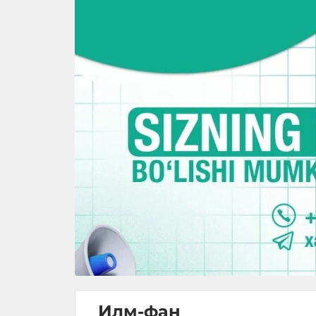
Илм-фан