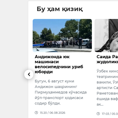
Бу ҳам қизиқ
 жиноятлар
Андижонда юк
Саида Ра
нган айрим
машинаси
жудолик
 армияга
велосипедчини уриб
Ўзбек кин
шга рухсат
юборди
театринин
Бугун, 6 август куни
вакили, Ўз
иденти
Андижон шаҳрининг
артисти С
тин оғир
Пирмуҳаммедов кўчасида
Раметован
ун судланган
йўл-транспорт ҳодисаси
ёшида вафо
арнинг
содир бўлди.
ак…
фаа
15:20 / 06.08.2026
илан ҳарбий
17:03 / 05.