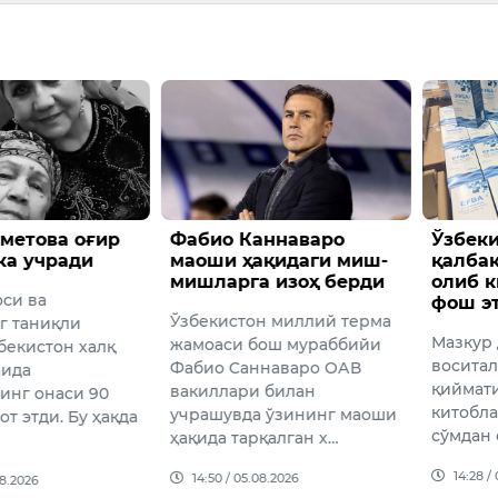
метова оғир
Фабио Каннаваро
Ўзбеки
ка учради
маоши ҳақидаги миш-
қалба
мишларга изоҳ берди
олиб 
оси ва
фош э
Ўзбекистон миллий терма
г таниқли
Мазкур
жамоаси бош мураббийи
бекистон халқ
восита
Фабио Cаннаваро ОАВ
аида
қиймати
вакиллари билан
инг онаси 90
китобла
учрашувда ўзининг маоши
т этди. Бу ҳақда
сўмдан 
ҳақида тарқалган х…
14:28 /
14:50 / 05.08.2026
08.2026