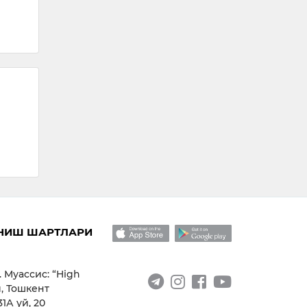
яшовчи фуқ…
09:
14:49 / 04.08.2026
НИШ ШАРТЛАРИ
. Муассис: “High
, Тошкент
1А уй, 20