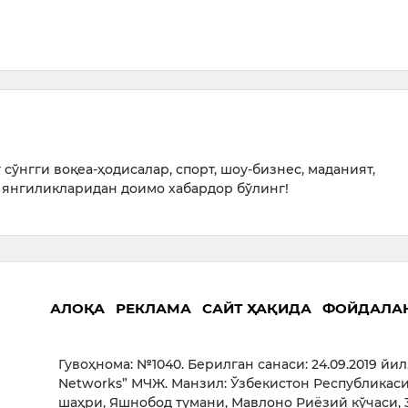
сўнгги воқеа-ҳодисалар, спорт, шоу-бизнес, маданият,
янгиликларидан доимо хабардор бўлинг!
АЛОҚА
РЕКЛАМА
САЙТ ҲАҚИДА
ФОЙДАЛА
Гувоҳнома: №1040. Берилган санаси: 24.09.2019 йил
Networks” МЧЖ. Манзил: Ўзбекистон Республикаси
шаҳри, Яшнобод тумани, Мавлоно Риёзий кўчаси, 3