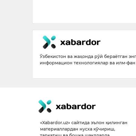
026
Ўзбекистон ва жаҳонда рўй бераётган энг 
информацион технологиялар ва илм-фан 
«Xabardor.uz» сайтида эълон қилинган
материаллардан нусха кўчириш,
тарқатиш ва бошқа шаклларда