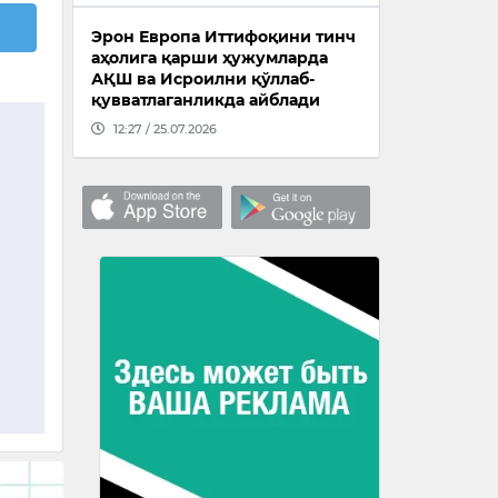
Эрон Европа Иттифоқини тинч
аҳолига қарши ҳужумларда
АҚШ ва Исроилни қўллаб-
қувватлаганликда айблади
12:27 / 25.07.2026