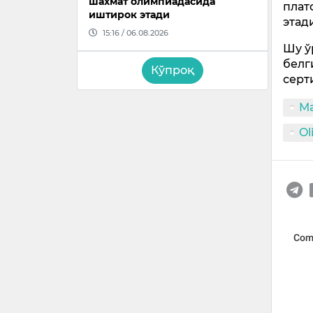
шахмат олимпиадасида
плат
иштирок этади
этад
15:16 / 06.08.2026
Шу ў
белг
Кўпроқ
серт
Ma
Ol