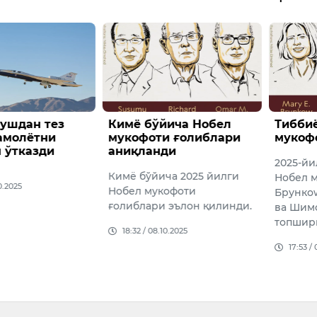
ушдан тез
Кимё бўйича Нобел
Тиббиё
амолётни
мукофоти ғолиблари
мукоф
 ўтказди
аниқланди
2025-йи
Кимё бўйича 2025 йилги
Нобел 
0.2025
Нобел мукофоти
Брунко
ғолиблари эълон қилинди.
ва Шимо
топшир
18:32 / 08.10.2025
17:53 /