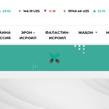
28.92
₽
146.19 UZS
-0.18
€
13749.46 UZS
32.19
АИНА
ЭРОН –
ФАЛАСТИН-
ЖАҲОН
М
ОССИЯ
ИСРОИЛ
ИСРОИЛ