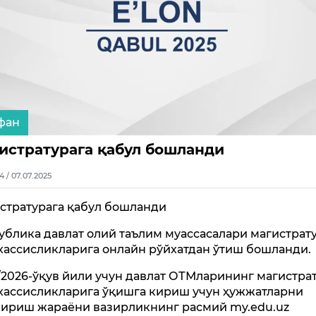
фан
истратурага қабул бошланди
4 / 07.07.2025
стратурага қабул бошланди
ублика давлат олий таълим муассасалари магистрат
хассисликларига онлайн рўйхатдан ўтиш бошланди.
/2026-ўқув йили учун давлат ОТМларининг магистра
хассисликларига ўқишга кириш учун ҳужжатларни
ириш жараёни вазирликнинг расмий my.edu.uz