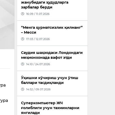
жанубидаги ҳудудларга
зарбалар берди
16:09 / 11.07.2026
“Менга ҳурматсизлик қилманг”
– Месси
17:03 / 12.07.2026
Саудия шаҳзодаси Лондондаги
меҳмонхонада вафот этди
14:10 / 24.07.2026
Ўқишни кўчириш учун ўтиш
баллари тасдиқланди
ура
14:52 / 09.07.2026
тура
Суперкомпьютер ЖЧ
ғолиблиги учун тахминларни
янгилади