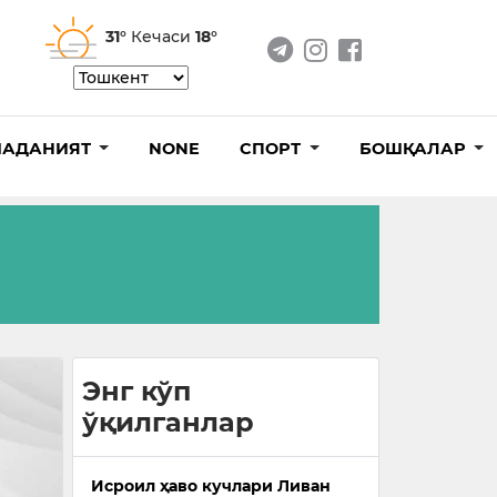
31°
Кечаси
18°
АДАНИЯТ
NONE
СПОРТ
БОШҚАЛАР
Энг кўп
ўқилганлар
Исроил ҳаво кучлари Ливан