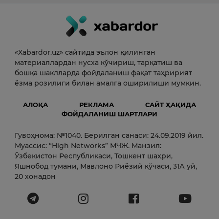
«Xabardor.uz» сайтида эълон қилинган
материаллардан нусха кўчириш, тарқатиш ва
бошқа шаклларда фойдаланиш фақат таҳририят
ёзма розилиги билан амалга оширилиши мумкин.
АЛОҚА
РЕКЛАМА
САЙТ ҲАҚИДА
ФОЙДАЛАНИШ ШАРТЛАРИ
Гувоҳнома: №1040. Берилган санаси: 24.09.2019 йил.
Муассис: “High Networks” МЧЖ. Манзил:
Ўзбекистон Республикаси, Тошкент шаҳри,
Яшнобод тумани, Мавлоно Риёзий кўчаси, 31А уй,
20 хонадон