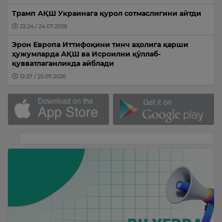
Трамп АҚШ Украинага қурол сотмаслигини айтди
22:24 / 24.07.2026
Эрон Европа Иттифоқини тинч аҳолига қарши
ҳужумларда АҚШ ва Исроилни қўллаб-
қувватлаганликда айблади
12:27 / 25.07.2026