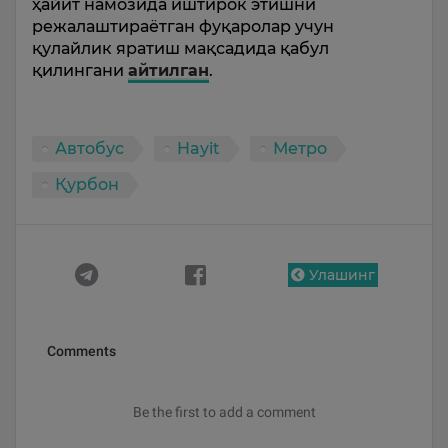
ҳайит намозида иштирок этишни
режалаштираётган фуқаролар учун
қулайлик яратиш мақсадида қабул
қилингани
айтилган
.
Автобус
Hayit
Метро
Қурбон
Улашинг