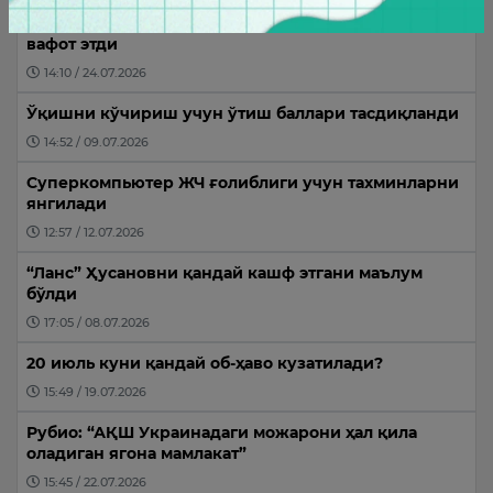
Саудия шаҳзодаси Лондондаги меҳмонхонада
вафот этди
14:10 / 24.07.2026
Ўқишни кўчириш учун ўтиш баллари тасдиқланди
14:52 / 09.07.2026
Суперкомпьютер ЖЧ ғолиблиги учун тахминларни
янгилади
12:57 / 12.07.2026
“Ланс” Ҳусановни қандай кашф этгани маълум
бўлди
17:05 / 08.07.2026
20 июль куни қандай об-ҳаво кузатилади?
15:49 / 19.07.2026
Рубио: “АҚШ Украинадаги можарони ҳал қила
оладиган ягона мамлакат”
15:45 / 22.07.2026