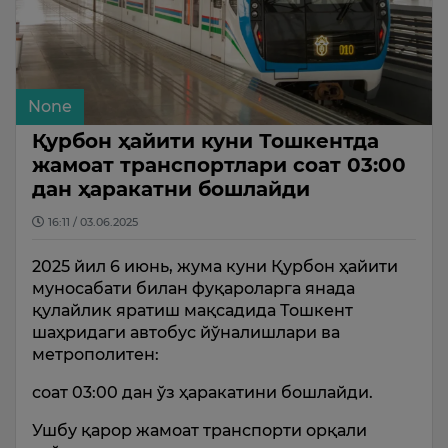
None
Қурбон ҳайити куни Тошкентда
жамоат транспортлари соат 03:00
дан ҳаракатни бошлайди
16:11 / 03.06.2025
2025 йил 6 июнь, жума куни Қурбон ҳайити
муносабати билан фуқароларга янада
қулайлик яратиш мақсадида Тошкент
шаҳридаги автобус йўналишлари ва
метрополитен:
соат 03:00 дан ўз ҳаракатини бошлайди.
Ушбу қарор жамоат транспорти орқали