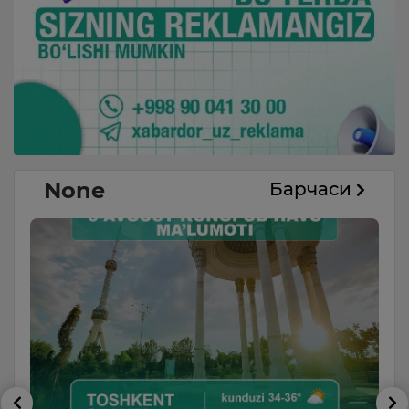
None
Барчаси