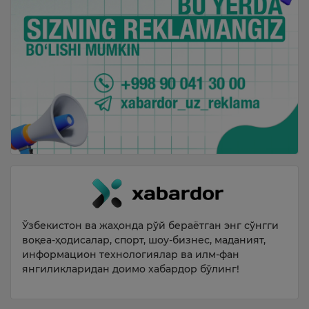
Ўзбекистон ва жаҳонда рўй бераётган энг сўнгги
воқеа-ҳодисалар, спорт, шоу-бизнес, маданият,
информацион технологиялар ва илм-фан
янгиликларидан доимо хабардор бўлинг!