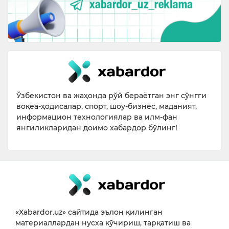
Ўзбекистон ва жаҳонда рўй бераётган энг сўнгги
воқеа-ҳодисалар, спорт, шоу-бизнес, маданият,
информацион технологиялар ва илм-фан
янгиликларидан доимо хабардор бўлинг!
«Xabardor.uz» сайтида эълон қилинган
материаллардан нусха кўчириш, тарқатиш ва