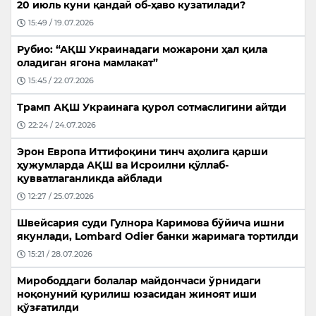
20 июль куни қандай об-ҳаво кузатилади?
15:49 / 19.07.2026
Рубио: “АҚШ Украинадаги можарони ҳал қила
оладиган ягона мамлакат”
15:45 / 22.07.2026
Трамп АҚШ Украинага қурол сотмаслигини айтди
22:24 / 24.07.2026
Эрон Европа Иттифоқини тинч аҳолига қарши
ҳужумларда АҚШ ва Исроилни қўллаб-
қувватлаганликда айблади
12:27 / 25.07.2026
Швейсария суди Гулнора Каримова бўйича ишни
якунлади, Lombard Odier банки жаримага тортилди
15:21 / 28.07.2026
Мирободдаги болалар майдончаси ўрнидаги
ноқонуний қурилиш юзасидан жиноят иши
қўзғатилди