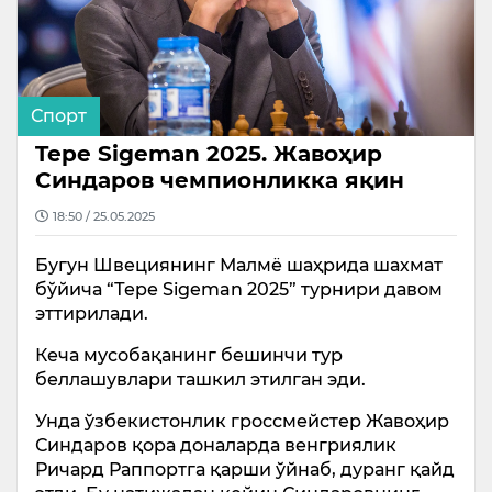
Спорт
Tepe Sigeman 2025. Жавоҳир
Синдаров чемпионликка яқин
18:50 / 25.05.2025
Бугун Швециянинг Малмё шаҳрида шахмат
бўйича “Теpе Sigeman 2025” турнири давом
эттирилади.
Кеча мусобақанинг бешинчи тур
беллашувлари ташкил этилган эди.
Унда ўзбекистонлик гроссмейстер Жавоҳир
Синдаров қора доналарда венгриялик
Ричард Раппортга қарши ўйнаб, дуранг қайд