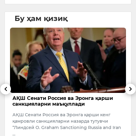
Бу ҳам қизиқ
д
АҚШ Сенати Россия ва Эронга қарши
Қ
санкцияларни маъқуллади
о
АҚШ Сенати Россия ва Эронга қарши кенг
Т
қамровли санкцияларни назарда тутувчи
Ў
“Линдсей O. Graham Sanctioning Russia and Iran
А
…