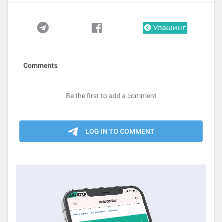
Улашинг