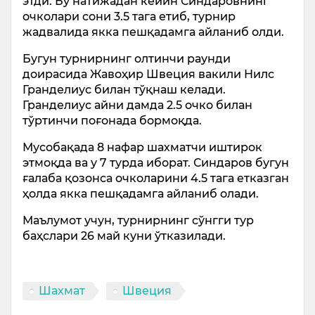
этди. Бу натижадан кейин Синдаровнинг
очколари сони 3.5 тага етиб, турнир
жадвалида якка пешқадамга айланиб олди.
Бугун турнирнинг олтинчи раунди
доирасида Жавоҳир Швеция вакили Нилс
Гранделиус билан тўқнаш келади.
Гранделиус айни дамда 2.5 очко билан
тўртинчи поғонада бормоқда.
Мусобақада 8 нафар шахматчи иштирок
этмоқда ва у 7 турда иборат. Синдаров бугун
ғалаба қозонса очколарини 4.5 тага етказган
ҳолда якка пешқадамга айланиб олади.
Маълумот учун, турнирнинг сўнгги тур
баҳслари 26 май куни ўтказилади.
Шахмат
Швеция