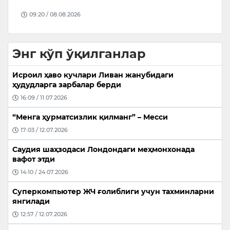
09:20 / 08.08.2026
Энг кўп ўқилганлар
Исроил ҳаво кучлари Ливан жанубидаги
ҳудудларга зарбалар берди
16:09 / 11.07.2026
“Менга ҳурматсизлик қилманг” – Месси
17:03 / 12.07.2026
Саудия шаҳзодаси Лондондаги меҳмонхонада
вафот этди
14:10 / 24.07.2026
Суперкомпьютер ЖЧ ғолиблиги учун тахминларни
янгилади
12:57 / 12.07.2026