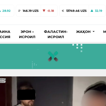
28.92
₽
146.19 UZS
-0.18
€
13749.46 UZS
32.19
АИНА
ЭРОН –
ФАЛАСТИН-
ЖАҲОН
М
ОССИЯ
ИСРОИЛ
ИСРОИЛ