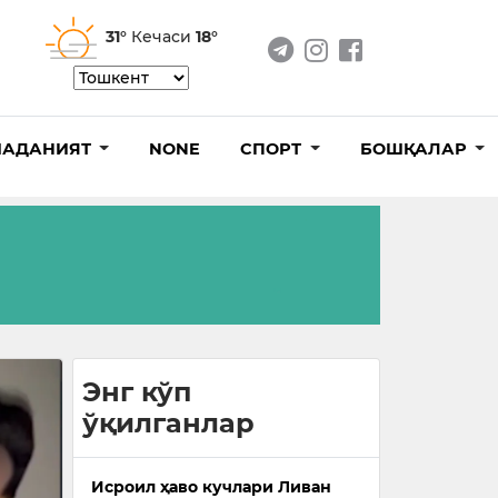
31°
Кечаси
18°
АДАНИЯТ
NONE
СПОРТ
БОШҚАЛАР
Энг кўп
ўқилганлар
Исроил ҳаво кучлари Ливан