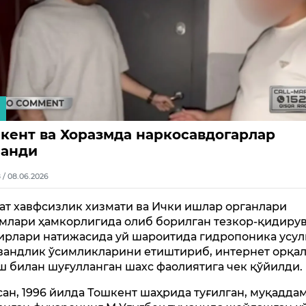
кент ва Хоразмда наркосавдогарлар
анди
8 / 08.06.2026
ат хавфсизлик хизмати ва Ички ишлар органлари
млари ҳамкорлигида олиб борилган тезкор-қидиру
ирлари натижасида уй шароитида гидропоника усу
вандлик ўсимликларини етиштириб, интернет орқа
ш билан шуғулланган шахс фаолиятига чек қўйилди.
сан, 1996 йилда Тошкент шаҳрида туғилган, муқадда