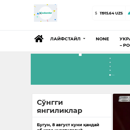
$
11915.64 UZS
ЛАЙФСТАЙЛ
NONE
УКР
– Р
Сўнгги
янгиликлар
Бугун, 8 август куни қандай