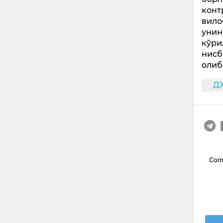
конт
вило
унин
кўри
нисб
олиб
Д