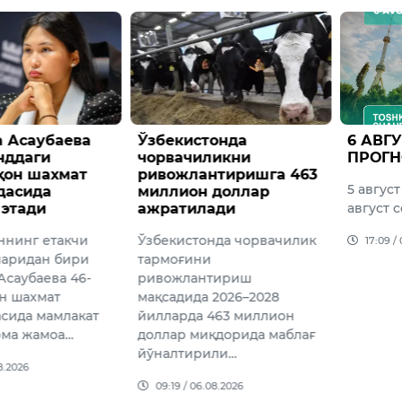
онда
6 АВГУСТГА ОБ-ҲАВО
Вазир
ликни
ПРОГНОЗИ
ҳузур
нтиришга 463
агентл
5 август соат 20 дан 6
 доллар
сўмдан
ади
август соат 20 гача
торож
этилди
нда чорвачилик
17:09 / 05.08.2026
и
16:02 /
тириш
 2026–2028
463 миллион
қдорида маблағ
или…
08.2026