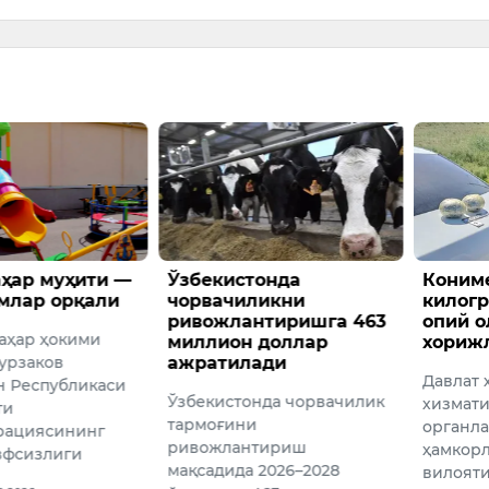
онда
Конимехда 2
Бибис
ликни
килограммдан ортиқ
Самар
нтиришга 463
опий олиб кетаётган
Бутун
 доллар
хорижлик ушланди
олимп
ади
иштир
Давлат хавфсизлик
нда чорвачилик
Қозоғис
хизмати ва Божхона
и
шахмат
органлари ходимлари
тириш
Бибисор
ҳамкорлигида Навоий
 2026–2028
Бутунж
вилоятида ўтказилган