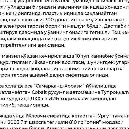
анган фуқаронинг М.Улуғбек туманида жойлашган к
тли уйлардан биридаги вақтинчалик яшаш хонадони
ан кечирилганда, пластик идишда сақланаётган
вандлик воситаси, 300 дона зип-пакет, изоленталар
а электрон тарози борлиги маълум бўлди. Дастлабк
штирув давомида у ўзининг онасига тегишли Тошке
нидаги хонадонда гиёҳвандлик ўсимликларини
тираётганлиги аниқланди.
 манзил кўздан кечирилганда 10 туп каннабис ўсим
п қуритилган гиёҳвандлик воситаси, шунингдек, улар
аришлашда фойдаланилган кимёвий воситалар ва
трон тарози ашёвий далил сифатида олинди.
а ҳолатда эса “Самарқанд-Хоразм” йўналишида
катланаётган Сobalt русумли автомашина Тупроққал
ни ҳудудида ДХХ ва ИИБ ходимлари томонидан
атилиб, текширилди.
жада унда йўловчи сифатида кетаётган, Ургут туман
чи 2003 й.т. шахсга тегишли 810 гр “опий” моддаси
иги маълум бўлди. Аниқланишича, у қўшни давлатд