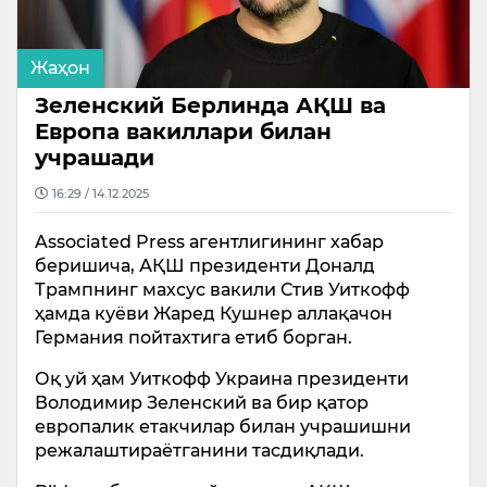
Жаҳон
Зеленский Берлинда АҚШ ва
Европа вакиллари билан
учрашади
16:29 / 14.12.2025
Associated Press агентлигининг хабар
беришича, АҚШ президенти Доналд
Трампнинг махсус вакили Стив Уиткофф
ҳамда куёви Жаред Кушнер аллақачон
Германия пойтахтига етиб борган.
Оқ уй ҳам Уиткофф Украина президенти
Володимир Зеленский ва бир қатор
европалик етакчилар билан учрашишни
режалаштираётганини тасдиқлади.