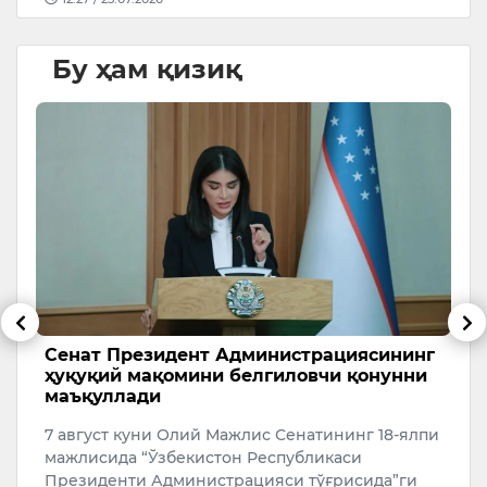
Бу ҳам қизиқ
Сенат Президент Администрациясининг
Т
ҳуқуқий мақомини белгиловчи қонунни
ҳ
маъқуллади
Ў
7 август куни Олий Мажлис Сенатининг 18-ялпи
б
мажлисида “Ўзбекистон Республикаси
ҳ
Президенти Администрацияси тўғрисида”ги
э