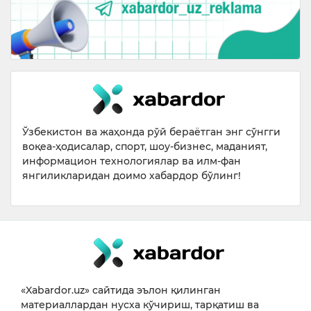
Ўзбекистон ва жаҳонда рўй бераётган энг сўнгги
воқеа-ҳодисалар, спорт, шоу-бизнес, маданият,
информацион технологиялар ва илм-фан
янгиликларидан доимо хабардор бўлинг!
«Xabardor.uz» сайтида эълон қилинган
материаллардан нусха кўчириш, тарқатиш ва