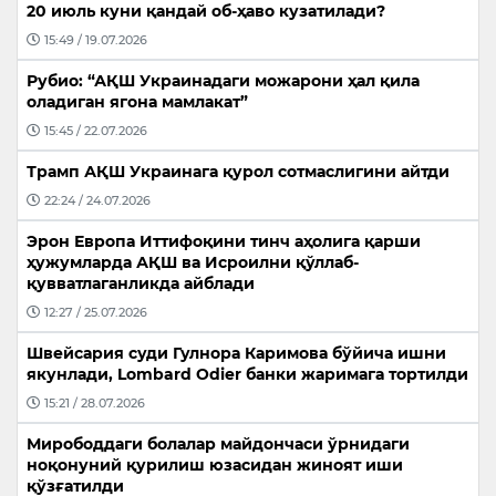
20 июль куни қандай об-ҳаво кузатилади?
15:49 / 19.07.2026
Рубио: “АҚШ Украинадаги можарони ҳал қила
оладиган ягона мамлакат”
15:45 / 22.07.2026
Трамп АҚШ Украинага қурол сотмаслигини айтди
22:24 / 24.07.2026
Эрон Европа Иттифоқини тинч аҳолига қарши
ҳужумларда АҚШ ва Исроилни қўллаб-
қувватлаганликда айблади
12:27 / 25.07.2026
Швейсария суди Гулнора Каримова бўйича ишни
якунлади, Lombard Odier банки жаримага тортилди
15:21 / 28.07.2026
Мирободдаги болалар майдончаси ўрнидаги
ноқонуний қурилиш юзасидан жиноят иши
қўзғатилди