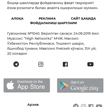
бошқа шаклларда фойдаланиш фақат таҳририят
ёзма розилиги билан амалга оширилиши мумкин.
АЛОҚА
РЕКЛАМА
САЙТ ҲАҚИДА
ФОЙДАЛАНИШ ШАРТЛАРИ
Гувоҳнома: №1040. Берилган санаси: 24.09.2019 йил.
Муассис: “High Networks” МЧЖ. Манзил:
Ўзбекистон Республикаси, Тошкент шаҳри,
Яшнобод тумани, Мавлоно Риёзий кўчаси, 31А уй,
20 хонадон
Архив