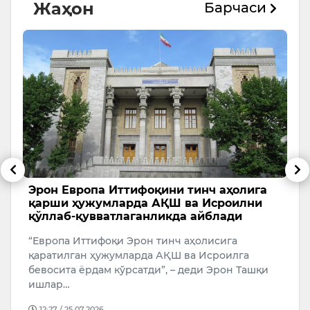
Жаҳон
Барчаси
и
Эрон Европа Иттифоқини тинч аҳолига
Т
қарши ҳужумларда АҚШ ва Исроилни
с
қўллаб-қувватлаганликда айблади
А
“Европа Иттифоқи Эрон тинч аҳолисига
У
қаратилган ҳужумларда АҚШ ва Исроилга
бевосита ёрдам кўрсатди”, – деди Эрон Ташқи
ишлар…
12:27 / 25.07.2026