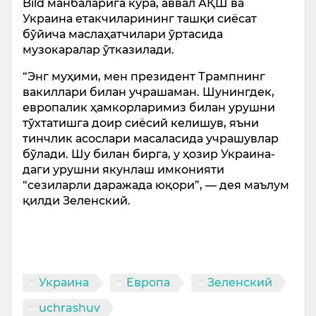
Bild манбаларига кўра, аввал АҚШ ва
Украина етакчиларининг ташқи сиёсат
бўйича маслаҳатчилари ўртасида
музокаралар ўтказилади.
“Энг муҳими, мен президент Трампнинг
вакиллари билан учрашаман. Шунингдек,
европалик ҳамкорларимиз билан урушни
тўхтатишга доир сиёсий келишув, яъни
тинчлик асослари масаласида учрашувлар
бўлади. Шу билан бирга, у ҳозир Украина­
даги урушни якунлаш имконияти
“сезиларли даражада юқори”, — дея маълум
қилди Зеленский.
Украина
Европа
Зеленский
uchrashuv