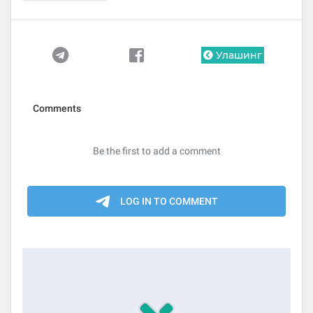
Улашинг