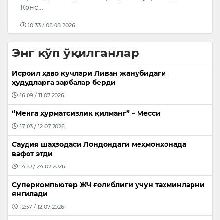
Конс…
10:33 / 08.08.2026
Энг кўп ўқилганлар
Исроил ҳаво кучлари Ливан жанубидаги
ҳудудларга зарбалар берди
16:09 / 11.07.2026
“Менга ҳурматсизлик қилманг” – Месси
17:03 / 12.07.2026
Саудия шаҳзодаси Лондондаги меҳмонхонада
вафот этди
14:10 / 24.07.2026
Суперкомпьютер ЖЧ ғолиблиги учун тахминларни
янгилади
12:57 / 12.07.2026