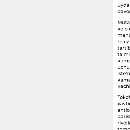
uyda 
davo
Mutax
ko‘p 
manba
reaks
tarti
ta’m
kompo
uchun
iste’
kama
kechi
Tokof
xavfi
antio
qaris
rivoj
tomo