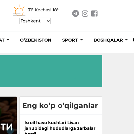
31°
Kechasi
18°
AT
O‘ZBEKISTON
SPORT
BOSHQALAR
Eng ko‘p o‘qilganlar
Isroil havo kuchlari Livan
janubidagi hududlarga zarbalar