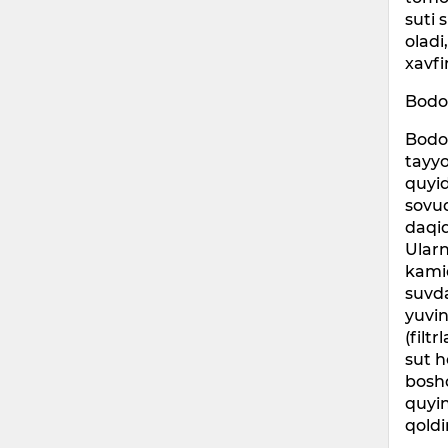
suti 
olad
xavfi
Bodo
Bodo
tayyo
quyid
sovuq
daqi
Ularn
kamid
suvda
yuvin
(filt
sut h
boshq
quyi
qoldi