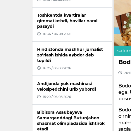
Toshkentda kvartiralar
qimmatlashdi, hovlilar narxi
pasaydi
16:34 / 06.08.2026
Hindistonda mashhur jurnalist
salom
zo‘rlash ishida aybdor deb
topildi
Bod
16:25 / 06.08.2026
20:1
Andijonda yuk mashinasi
Bodo
velosipedchini urib yubordi
ega. 
15:20 / 06.08.2026
bosuv
Bodom
Bibisora Asaubayeva
o‘rni
Samarqanddagi Butunjahon
mahs
shaxmat olimpiadasida ishtirok
saqla
etadi