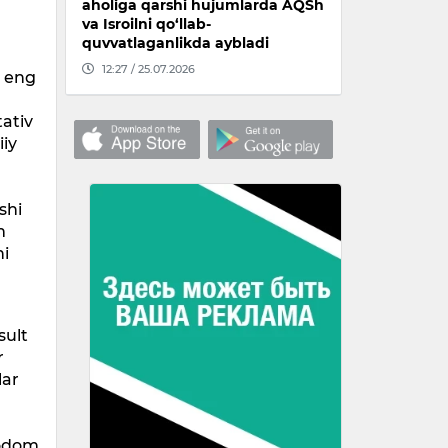
aholiga qarshi hujumlarda AQSh
va Isroilni qo‘llab-
quvvatlaganlikda aybladi
12:27 / 25.07.2026
a eng
ativ
iiy
shi
m
ni
sult
r
lar
Bodom