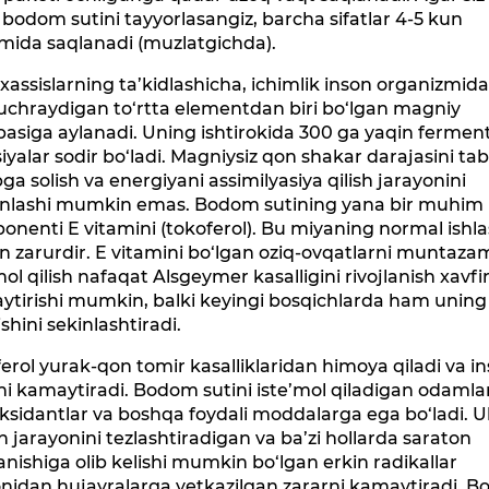
bodom sutini tayyorlasangiz, barcha sifatlar 4-5 kun
mida saqlanadi (muzlatgichda).
assislarning ta’kidlashicha, ichimlik inson organizmid
uchraydigan to‘rtta elementdan biri bo‘lgan magniy
siga aylanadi. Uning ishtirokida 300 ga yaqin ferment
iyalar sodir bo‘ladi. Magniysiz qon shakar darajasini tab
bga solish va energiyani assimilyasiya qilish jarayonini
inlashi mumkin emas. Bodom sutining yana bir muhim
nenti E vitamini (tokoferol). Bu miyaning normal ishla
 zarurdir. E vitamini bo‘lgan oziq-ovqatlarni muntaza
mol qilish nafaqat Alsgeymer kasalligini rivojlanish xavfi
ytirishi mumkin, balki keyingi bosqichlarda ham uning
shini sekinlashtiradi.
erol yurak-qon tomir kasalliklaridan himoya qiladi va in
ni kamaytiradi. Bodom sutini iste’mol qiladigan odamla
ksidantlar va boshqa foydali moddalarga ega bo‘ladi. U
h jarayonini tezlashtiradigan va ba’zi hollarda saraton
lanishiga olib kelishi mumkin bo‘lgan erkin radikallar
nidan hujayralarga yetkazilgan zararni kamaytiradi. 