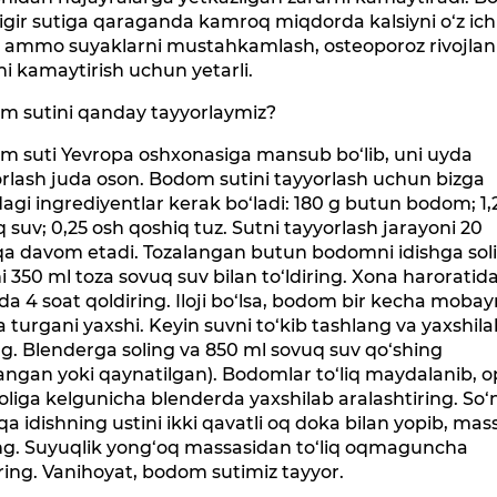
sigir sutiga qaraganda kamroq miqdorda kalsiyni o‘z ich
i, ammo suyaklarni mustahkamlash, osteoporoz rivojlan
ni kamaytirish uchun yetarli.
m sutini qanday tayyorlaymiz?
m suti Yevropa oshxonasiga mansub bo‘lib, uni uyda
rlash juda oson. Bodom sutini tayyorlash uchun bizga
agi ingrediyentlar kerak bo‘ladi: 180 g butun bodom; 1,2
 suv; 0,25 osh qoshiq tuz. Sutni tayyorlash jarayoni 20
qa davom etadi. Tozalangan butun bodomni idishga sol
i 350 ml toza sovuq suv bilan to‘ldiring. Xona haroratid
a 4 soat qoldiring. Iloji bo‘lsa, bodom bir kecha moba
 turgani yaxshi. Keyin suvni to‘kib tashlang va yaxshil
g. Blenderga soling va 850 ml sovuq suv qo‘shing
rlangan yoki qaynatilgan). Bodomlar to‘liq maydalanib, 
oliga kelgunicha blenderda yaxshilab aralashtiring. So‘
a idishning ustini ikki qavatli oq doka bilan yopib, mas
ng. Suyuqlik yong‘oq massasidan to‘liq oqmaguncha
ring. Vanihoyat, bodom sutimiz tayyor.