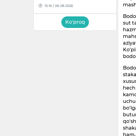
mash
15:16 / 06.08.2026
Bodom
Ko‘proq
sut 
hazm 
mahsu
aziya
Ko‘pi
bodom
Bodom
staka
xusus
hech 
kamch
uchun
bo‘lg
butu
qo‘sh
shak
ham, 