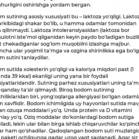
hurligini oshirishga yordam bergan.
 sutining asosiy xususiyati bu – laktoza yo‘qligi. Lakto
tarkibidagi shakar bo‘lib, u hamma odamlar tomonidan
qilinmaydi. Laktoza intoleransiyasidan (laktoza bor
lotni iste’mol qilganidan keyin paydo bo‘ladigan buzili
t chekadiganlar sog‘lom muqobilni izlashga majbur.
ncha ular yoqimli ta’mga va ozgina shirinlikka ega bo‘l
 sutini tanlaydilar.
 sutida xolesterin yo‘qligi va kaloriya miqdori past (1
nda 39 kkal) ekanligi uning yana bir foydali
iyatlaridandir. Sutning parhez xususiyatlari uning ta’m
qanday ta’sir qilmaydi. Biroq bodom sutining
iliklaridan biri, yong‘oqlarga allergiyasi bo‘lgan odaml
 xavflidir. Bodom ichimligida uy hayvonlari sutida ma
an ozuqa moddalari yo‘q. Unda protein va D vitamini
nlay yo‘q. Oziq moddalar do‘konlardagi bodom sutiga
iladi, lekin ular bilan birga ishlab chiqaruvchilar ko‘pin
ar ham qo‘shadilar. Qadoqlangan bodom suti muzlatgic
paketi ochilgunga qadar uzoq vaqt saqlanadi. Agar siz