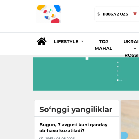
$
11886.72 UZS
LIFESTYLE
TOJ
UKRA
MAHAL
–
ROSS
So‘nggi yangiliklar
Bugun, 7-avgust kuni qanday
ob-havo kuzatiladi?
16:51 / 06.08.2026