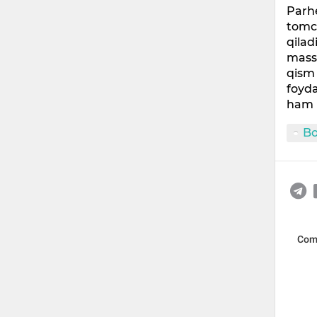
Parhe
tomch
qilad
massa
qism 
foyda
ham b
B