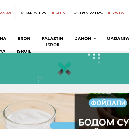
-55.49
₽
146.37 UZS
-1.05
€
13717.27 UZS
-25.83
INA
ERON
FALASTIN-
JAHON
MADANIY
–
ISROIL
IYA
ISROIL