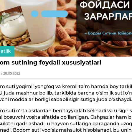
atlik
om sutining foydali xususiyatlari
1 / 28.05.2022
m suti yoqimli yong‘oq va kremli ta’m hamda boy tark
U juda mashhur bo‘lib, tarkibida barcha o‘simlik suti o‘r
chi moddalar borligi sababli sigir sutiga juda o‘xshaydi
 suti o‘rta asrlardan beri tayyorlab kelinadi va u sigir s
ni bosuvchi vosita sifatida qo‘llanilgan. Oshpazlar ham 
ulotni qadrlashadi: u hayvon sutlariga qaraganda uzo
nadi. Bodom suti yog‘siz mahsulot hisoblanadi, bu uni