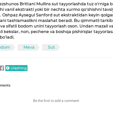
zshunos Brittani Mullins sut tayyorlashda tuz o‘rniga b
i vanil ekstrakti yoki bir nechta xurmo qo‘shishni tavs
i. Oshpaz Aysegul Sanford sut ekstraktidan keyin qolg
ni tashlamaslikni maslahat beradi. Bu qimmatli tarkib
va sifatli bodom unini tayyorlash oson. Undan mazali v
li kekslar, non, pechene va boshqa pishiriqlar tayyorlas
o‘ladi.
odom
Meva
Sut
Ulashing