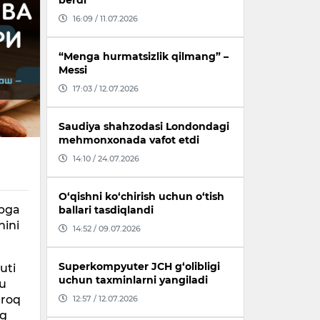
berdi
16:09 / 11.07.2026
“Menga hurmatsizlik qilmang” –
Messi
17:03 / 12.07.2026
Saudiya shahzodasi Londondagi
mehmonxonada vafot etdi
14:10 / 24.07.2026
O‘qishni ko‘chirish uchun o‘tish
ibga
ballari tasdiqlandi
nini
14:52 / 09.07.2026
.
Superkompyuter JCH g‘olibligi
uti
uchun taxminlarni yangiladi
bu
qroq
12:57 / 12.07.2026
ng