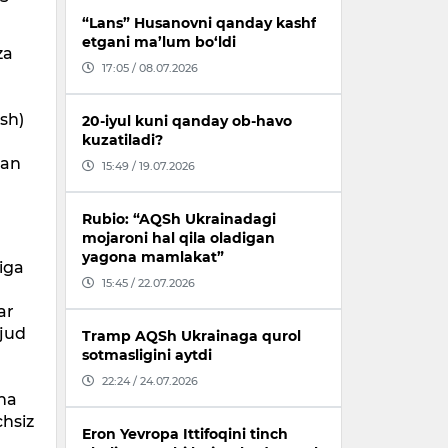
“Lans” Husanovni qanday kashf
etgani ma’lum bo‘ldi
za
17:05 / 08.07.2026
sh)
20-iyul kuni qanday ob-havo
kuzatiladi?
gan
15:49 / 19.07.2026
Rubio: “AQSh Ukrainadagi
mojaroni hal qila oladigan
yagona mamlakat”
iga
15:45 / 22.07.2026
ar
vjud
Tramp AQSh Ukrainaga qurol
sotmasligini aytdi
22:24 / 24.07.2026
cha
hsiz
Eron Yevropa Ittifoqini tinch