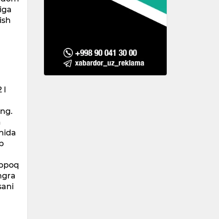
iga
ish
 l
ing.
a
ynida
ab
oppoq
ngra
sani