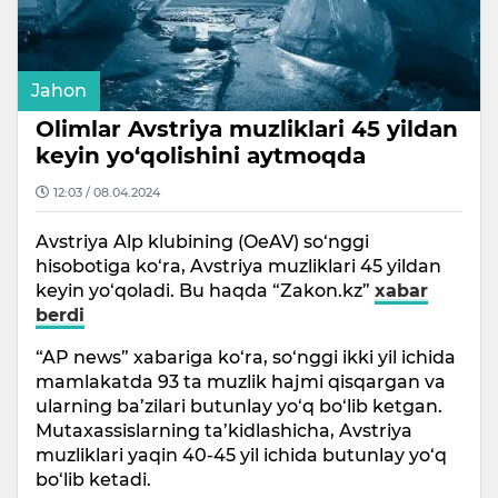
Jahon
Olimlar Avstriya muzliklari 45 yildan
keyin yo‘qolishini aytmoqda
12:03 / 08.04.2024
Avstriya Alp klubining (OeAV) so‘nggi
hisobotiga ko‘ra, Avstriya muzliklari 45 yildan
keyin yo‘qoladi. Bu haqda “Zakon.kz”
xabar
berdi
“AP news” xabariga ko‘ra, so‘nggi ikki yil ichida
mamlakatda 93 ta muzlik hajmi qisqargan va
ularning ba’zilari butunlay yo‘q bo‘lib ketgan.
Mutaxassislarning ta’kidlashicha, Avstriya
muzliklari yaqin 40-45 yil ichida butunlay yo‘q
bo‘lib ketadi.