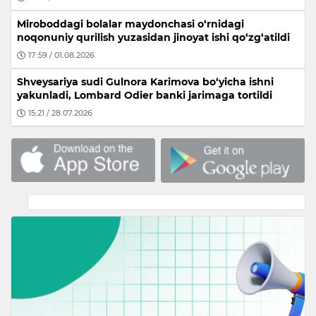
Miroboddagi bolalar maydonchasi o‘rnidagi
noqonuniy qurilish yuzasidan jinoyat ishi qo‘zg‘atildi
17:59 / 01.08.2026
Shveysariya sudi Gulnora Karimova bo‘yicha ishni
yakunladi, Lombard Odier banki jarimaga tortildi
15:21 / 28.07.2026