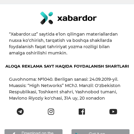
“Xabardor.uz” saytida eʼlon qilingan materiallardan
nusxa ko‘chirish, tarqatish va boshqa shakllarda
foydalanish faqat tahririyat yozma roziligi bilan
amalga oshirilishi mumkin.
ALOQA
REKLAMA
SAYT HAQIDA
FOYDALANISH SHARTLARI
Guvohnoma: №1040. Berilgan sanasi: 24.09.2019-yil.
Muassis: “High Networks” MChJ. Manzil: O'zbekiston
Respublikasi, Toshkent shahri, Yashnobod tumani,
Mavlono Riyoziy ko'chasi, 31А uy, 20 xonadon