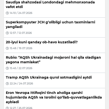
Saudiya shahzodasi Londondagi mehmonxonada
vafot etdi
14:10 / 24.07.2026
Superkompyuter JCH g‘olibligi uchun taxminlarni
yangiladi
12:57 / 12.07.2026
20-iyul kuni qanday ob-havo kuzatiladi?
15:49 / 19.07.2026
Rubio: “AQSh Ukrainadagi mojaroni hal qila oladigan
yagona mamlakat”
15:45 / 22.07.2026
Tramp AQSh Ukrainaga qurol sotmasligini aytdi
22:24 / 24.07.2026
Eron Yevropa Ittifoqini tinch aholiga qarshi
hujumlarda AQSh va Isroilni qo‘llab-quvvatlaganlikda
aybladi
12:27 / 25.07.2026