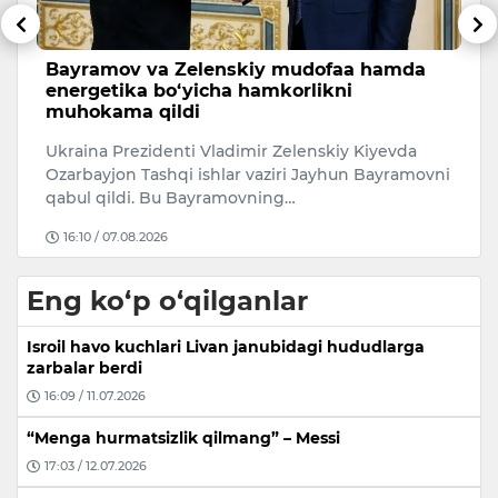
a
Farg‘onada “Mansur Kazanskiy” laqabli
tovlamachi qo‘lga olindi
Farg‘ona viloyatida “Mansur Kazanskiy” laqabi
bilan tanilgan shaxs 100 ming AQSH dollarini
ovni
tovlamachilik yo‘li bilan olayotg…
14:35 / 09.08.2026
Eng ko‘p o‘qilganlar
Isroil havo kuchlari Livan janubidagi hududlarga
zarbalar berdi
16:09 / 11.07.2026
“Menga hurmatsizlik qilmang” – Messi
17:03 / 12.07.2026