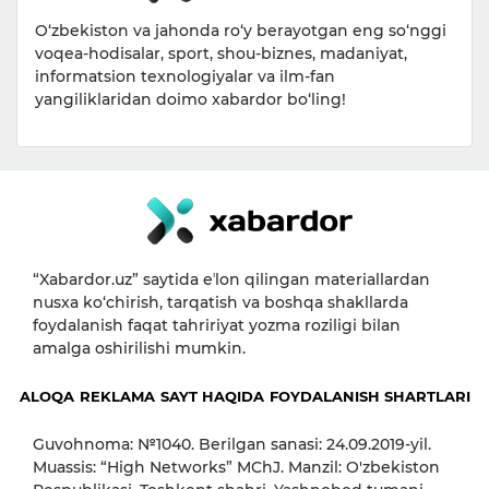
O‘zbekiston va jahonda ro‘y berayotgan eng so‘nggi
voqea-hodisalar, sport, shou-biznes, madaniyat,
informatsion texnologiyalar va ilm-fan
yangiliklaridan doimo xabardor bo‘ling!
“Xabardor.uz” saytida eʼlon qilingan materiallardan
nusxa ko‘chirish, tarqatish va boshqa shakllarda
foydalanish faqat tahririyat yozma roziligi bilan
amalga oshirilishi mumkin.
ALOQA
REKLAMA
SAYT HAQIDA
FOYDALANISH SHARTLARI
Guvohnoma: №1040. Berilgan sanasi: 24.09.2019-yil.
Muassis: “High Networks” MChJ. Manzil: O'zbekiston