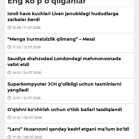
Eng ko‘p o‘qilganlar
Isroil havo kuchlari Livan janubidagi hududlarga
zarbalar berdi
16:09 / 11.07.2026
“Menga hurmatsizlik qilmang” – Messi
17:03 / 12.07.2026
Saudiya shahzodasi Londondagi mehmonxonada
vafot etdi
14:10 / 24.07.2026
Superkompyuter JCH g‘olibligi uchun taxminlarni
yangiladi
12:57 / 12.07.2026
O‘qishni ko‘chirish uchun o‘tish ballari tasdiqlandi
14:52 / 09.07.2026
“Lans” Husanovni qanday kashf etgani ma’lum bo‘ldi
17:05 / 08.07.2026