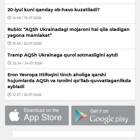
20-iyul kuni qanday ob-havo kuzatiladi?
15:49 / 19.07.2026
Rubio: “AQSh Ukrainadagi mojaroni hal qila oladigan
yagona mamlakat”
15:45 / 22.07.2026
Tramp AQSh Ukrainaga qurol sotmasligini aytdi
22:24 / 24.07.2026
Eron Yevropa Ittifoqini tinch aholiga qarshi
hujumlarda AQSh va Isroilni qo‘llab-quvvatlaganlikda
aybladi
12:27 / 25.07.2026