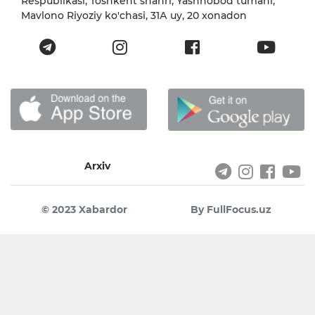
Respublikasi, Toshkent shahri, Yashnobod tumani,
Mavlono Riyoziy ko'chasi, 31А uy, 20 xonadon
Arxiv
© 2023 Xabardor
By FullFocus.uz