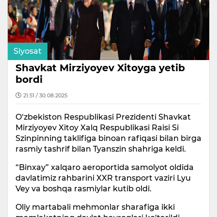
Siyosat
Shavkat Mirziyoyev Xitoyga yetib
bordi
21:51 / 30.08.2025
O‘zbekiston Respublikasi Prezidenti Shavkat
Mirziyoyev Xitoy Xalq Respublikasi Raisi Si
Szinpinning taklifiga binoan rafiqasi bilan birga
rasmiy tashrif bilan Tyanszin shahriga keldi.
“Binxay” xalqaro aeroportida samolyot oldida
davlatimiz rahbarini XXR transport vaziri Lyu
Vey va boshqa rasmiylar kutib oldi.
Oliy martabali mehmonlar sharafiga ikki