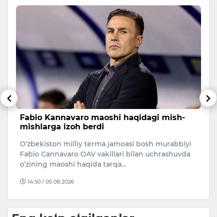
Fabio Kannavaro maoshi haqidagi mish-
T
mishlarga izoh berdi
y
m
i
O‘zbekiston milliy terma jamoasi bosh murabbiyi
O
Fabio Cannavaro OAV vakillari bilan uchrashuvda
L
o‘zining maoshi haqida tarqa…
yu
14:50 / 05.08.2026