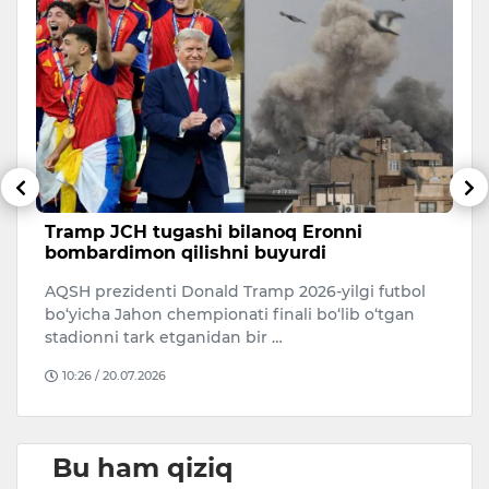
Tramp JCH tugashi bilanoq Eronni
M
bombardimon qilishni buyurdi
B
b
AQSH prezidenti Donald Tramp 2026-yilgi futbol
M
i
bo‘yicha Jahon chempionati finali bo‘lib o‘tgan
Br
stadionni tark etganidan bir …
ya
10:26 / 20.07.2026
Bu ham qiziq