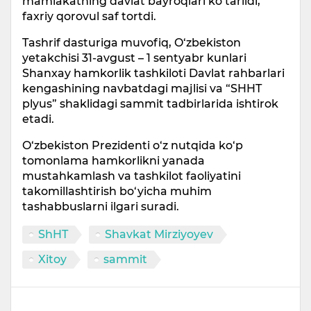
mamlakatning davlat bayroqlari ko‘tarildi,
faxriy qorovul saf tortdi.
Tashrif dasturiga muvofiq, O‘zbekiston
yetakchisi 31-avgust – 1 sentyabr kunlari
Shanxay hamkorlik tashkiloti Davlat rahbarlari
kengashining navbatdagi majlisi va “SHHT
plyus” shaklidagi sammit tadbirlarida ishtirok
etadi.
O‘zbekiston Prezidenti o‘z nutqida ko‘p
tomonlama hamkorlikni yanada
mustahkamlash va tashkilot faoliyatini
takomillashtirish bo‘yicha muhim
tashabbuslarni ilgari suradi.
ShHT
Shavkat Mirziyoyev
Xitoy
sammit