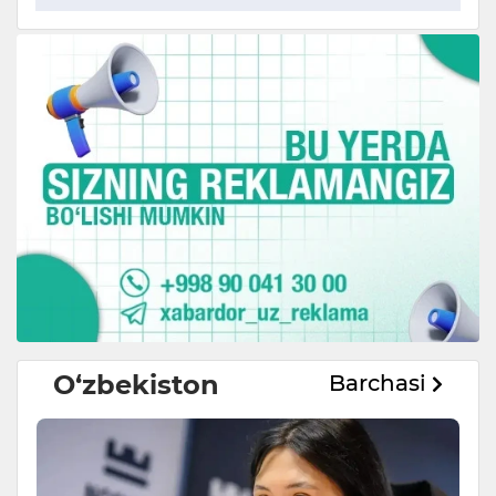
O‘zbekiston
Barchasi