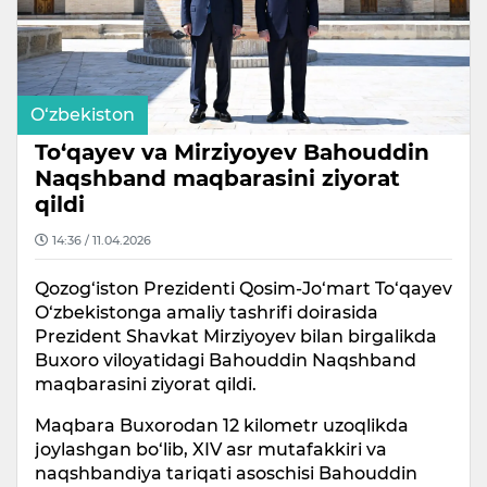
O‘zbekiston
To‘qayev va Mirziyoyev Bahouddin
Naqshband maqbarasini ziyorat
qildi
14:36 / 11.04.2026
Qozog‘iston Prezidenti Qosim-Jo‘mart To‘qayev
O‘zbekistonga amaliy tashrifi doirasida
Prezident Shavkat Mirziyoyev bilan birgalikda
Buxoro viloyatidagi Bahouddin Naqshband
maqbarasini ziyorat qildi.
Maqbara Buxorodan 12 kilometr uzoqlikda
joylashgan bo‘lib, XIV asr mutafakkiri va
naqshbandiya tariqati asoschisi Bahouddin