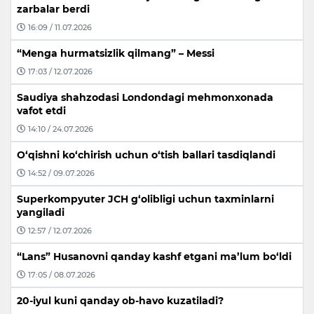
zarbalar berdi
16:09 / 11.07.2026
“Menga hurmatsizlik qilmang” – Messi
17:03 / 12.07.2026
Saudiya shahzodasi Londondagi mehmonxonada
vafot etdi
14:10 / 24.07.2026
O‘qishni ko‘chirish uchun o‘tish ballari tasdiqlandi
14:52 / 09.07.2026
Superkompyuter JCH g‘olibligi uchun taxminlarni
yangiladi
12:57 / 12.07.2026
“Lans” Husanovni qanday kashf etgani ma’lum bo‘ldi
17:05 / 08.07.2026
20-iyul kuni qanday ob-havo kuzatiladi?