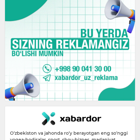
O‘zbekiston va jahonda ro‘y berayotgan eng so‘nggi
voqea-hodisalar, sport, shou-biznes, madaniyat,