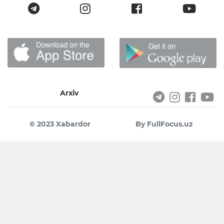
Arxiv
© 2023 Xabardor
By FullFocus.uz