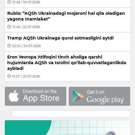
15:49 / 19.07.2026
Rubio: “AQSh Ukrainadagi mojaroni hal qila oladigan
yagona mamlakat”
15:45 / 22.07.2026
Tramp AQSh Ukrainaga qurol sotmasligini aytdi
22:24 / 24.07.2026
Eron Yevropa Ittifoqini tinch aholiga qarshi
hujumlarda AQSh va Isroilni qo‘llab-quvvatlaganlikda
aybladi
12:27 / 25.07.2026