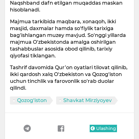
Naqshband dafn etilgan muqaddas maskan
hisoblanadi.
Majmua tarkibida maqbara, xonaqoh, ikki
masjid, daxmalar hamda so‘fiylik tarixiga
bag‘ishlangan muzey mavjud. So‘nggi yillarda
majmua O‘zbekistonda amalga oshirilgan
tashabbuslar asosida obod qilinib, tarixiy
qiyofasi tiklangan.
Tashrif davomida Qur’on oyatlari tilovat qilinib,
ikki qardosh xalq O‘zbekiston va Qozog‘iston
uchun tinchlik va farovonlik so‘rab duolar
qilindi.
Qozog‘iston
Shavkat Mirziyoyev
Ulashing