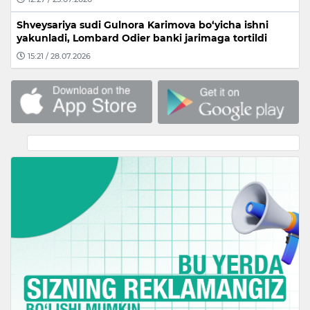
Shveysariya sudi Gulnora Karimova bo‘yicha ishni
yakunladi, Lombard Odier banki jarimaga tortildi
15:21 / 28.07.2026