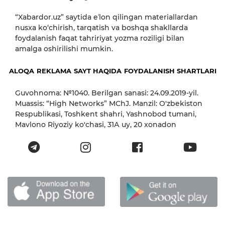
“Xabardor.uz” saytida eʼlon qilingan materiallardan
nusxa ko‘chirish, tarqatish va boshqa shakllarda
foydalanish faqat tahririyat yozma roziligi bilan
amalga oshirilishi mumkin.
ALOQA
REKLAMA
SAYT HAQIDA
FOYDALANISH SHARTLARI
Guvohnoma: №1040. Berilgan sanasi: 24.09.2019-yil.
Muassis: “High Networks” MChJ. Manzil: O'zbekiston
Respublikasi, Toshkent shahri, Yashnobod tumani,
Mavlono Riyoziy ko'chasi, 31А uy, 20 xonadon