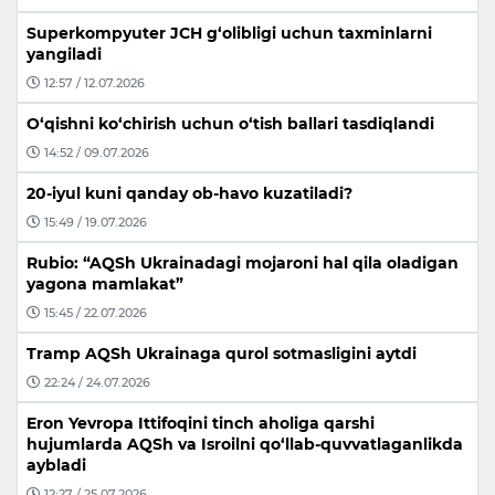
Superkompyuter JCH g‘olibligi uchun taxminlarni
yangiladi
12:57 / 12.07.2026
O‘qishni ko‘chirish uchun o‘tish ballari tasdiqlandi
14:52 / 09.07.2026
20-iyul kuni qanday ob-havo kuzatiladi?
15:49 / 19.07.2026
Rubio: “AQSh Ukrainadagi mojaroni hal qila oladigan
yagona mamlakat”
15:45 / 22.07.2026
Tramp AQSh Ukrainaga qurol sotmasligini aytdi
22:24 / 24.07.2026
Eron Yevropa Ittifoqini tinch aholiga qarshi
hujumlarda AQSh va Isroilni qo‘llab-quvvatlaganlikda
aybladi
12:27 / 25.07.2026