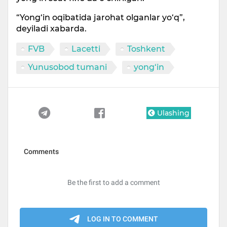
“Yong‘in oqibatida jarohat olganlar yo‘q”,
deyiladi xabarda.
FVB
Lacetti
Toshkent
Yunusobod tumani
yong‘in
Ulashing