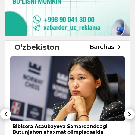
O‘zbekiston
Barchasi
Bibisora Asaubayeva Samarqanddagi
O
Butunjahon shaxmat olimpiadasida
r