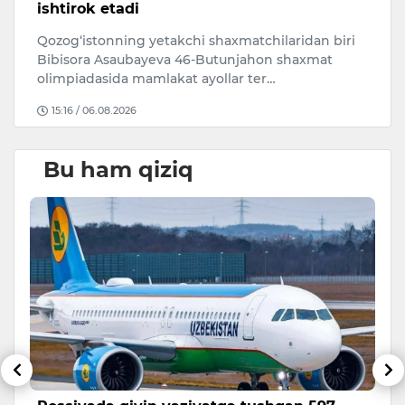
ishtirok etadi
O‘
Qozog‘istonning yetakchi shaxmatchilaridan biri
ri
Bibisora Asaubayeva 46-Butunjahon shaxmat
mi
olimpiadasida mamlakat ayollar ter…
15:16 / 06.08.2026
Bu ham qiziq