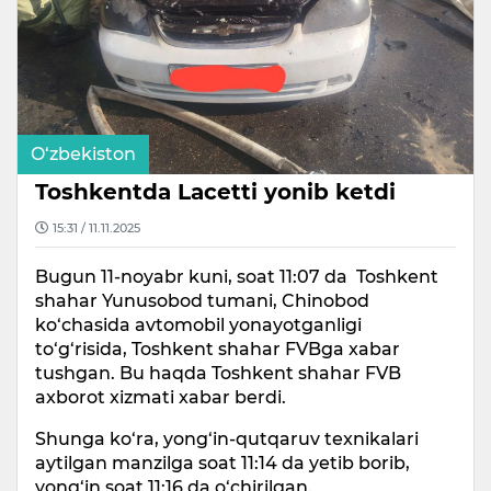
O‘zbekiston
Toshkentda Lacetti yonib ketdi
15:31 / 11.11.2025
Bugun 11-noyabr kuni, soat 11:07 da Toshkent
shahar Yunusobod tumani, Chinobod
ko‘chasida avtomobil yonayotganligi
to‘g‘risida, Toshkent shahar FVBga xabar
tushgan. Bu haqda Toshkent shahar FVB
axborot xizmati xabar berdi.
Shunga ko‘ra, yong‘in-qutqaruv texnikalari
aytilgan manzilga soat 11:14 da yetib borib,
yong‘in soat 11:16 da o‘chirilgan.