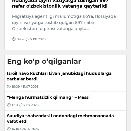
Rossiyada qiyin vaziyatga tushgan 597
B
nafar o‘zbekistonlik vatanga qaytarildi
B
i
Migratsiya agentligi ma’lumotiga ko‘ra, Rossiyada
Qo
qiyin vaziyatga tushib qolgan 597 nafar
B
O‘zbekiston fuqarosi vatanga qayta…
o
09:26 / 07.08.2026
Eng ko‘p o‘qilganlar
Isroil havo kuchlari Livan janubidagi hududlarga
zarbalar berdi
16:09 / 11.07.2026
“Menga hurmatsizlik qilmang” – Messi
17:03 / 12.07.2026
Saudiya shahzodasi Londondagi mehmonxonada
vafot etdi
14:10 / 24.07.2026