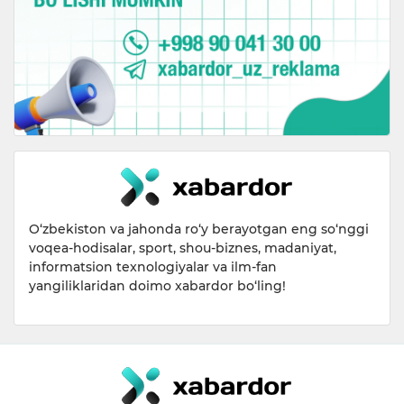
O‘zbekiston va jahonda ro‘y berayotgan eng so‘nggi
voqea-hodisalar, sport, shou-biznes, madaniyat,
informatsion texnologiyalar va ilm-fan
yangiliklaridan doimo xabardor bo‘ling!