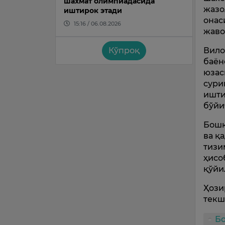
шахмат олимпиадасида
жазо
иштирок этади
онас
15:16 / 06.08.2026
жаво
Вило
Кўпроқ
баён
юзас
сури
ишти
бўйи
Бошқ
ва қ
тизи
ҳисо
қўйи
Ҳози
текш
Б