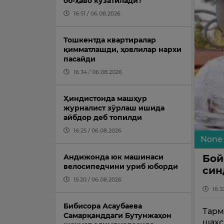
об-ҳаво кузатилади?
16:51 / 06.08.2026
Тошкентда квартиралар
қимматлашди, ҳовлилар нархи
пасайди
16:34 / 06.08.2026
Ҳиндистонда машҳур
журналист зўрлаш ишида
айбдор деб топилди
16:25 / 06.08.2026
None
Бой
Андижонда юк машинаси
велосипедчини уриб юборди
син
15:20 / 06.08.2026
16:3
Бибисора Асаубаева
Тарм
Самарқанддаги Бутунжаҳон
шахс