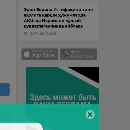
Эрон Европа Иттифоқини тинч
аҳолига қарши ҳужумларда
АҚШ ва Исроилни қўллаб-
қувватлаганликда айблади
12:27 / 25.07.2026