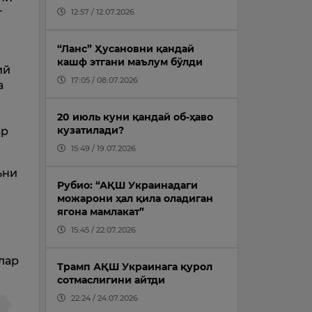
г
12:57 / 12.07.2026
“Ланс” Ҳусановни қандай
кашф этгани маълум бўлди
ий
17:05 / 08.07.2026
а
20 июль куни қандай об-ҳаво
кузатилади?
ар
15:49 / 19.07.2026
ъни
Рубио: “АҚШ Украинадаги
можарони ҳал қила оладиган
ягона мамлакат”
15:45 / 22.07.2026
лар
Трамп АҚШ Украинага қурол
сотмаслигини айтди
22:24 / 24.07.2026