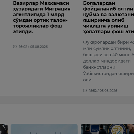
р Маҳкамаси
Болалардан
Коним
ги Миграция
фойдаланиб олтин
килог
ида 1 млрд
қуйма ва валютани
опий о
ртиқ талон-
яширинча олиб
хориж
клар фош
чиқишга уриниш
Давлат 
ҳолатлари фош этилди
хизмати
Фуқаролардан бири 450
органл
08.2026
млн сўмлик олтинни,
ҳамкор
бошқаси эса 40 минг АҚШ
вилояти
доллар миқдоридаги
тезкор 
банкнотларни
йир…
Ўзбекистондан яширинча
15:34 /
оли…
15:52 / 05.08.2026