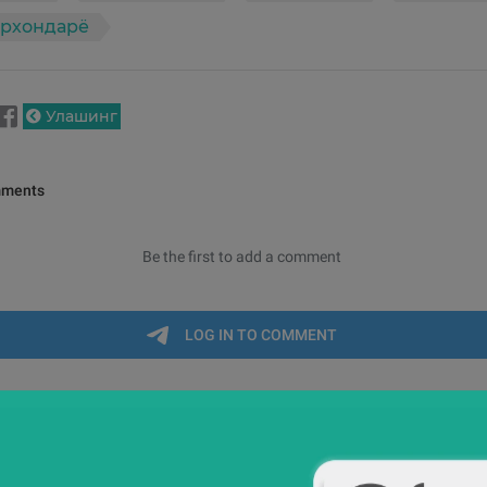
урхондарё
Улашинг