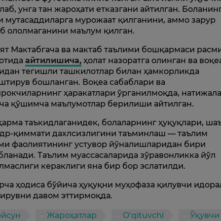
лаб, унга тан жароҳати етказгани айтилган. Боланин
и мутасаддиларга мурожаат қилганини, аммо зарур
б ололмаганини маълум қилган.
ят Мактабгача ва мактаб таълими бошқармаси расм
отида
айтилишича,
ҳолат назоратга олинган ва воқе
идан тегишли ташкилотлар билан ҳамкорликда
штирув бошланган. Воқеа сабаблари ва
рокчиларнинг ҳаракатлари ўрганилмоқда, натижал
ча қўшимча маълумотлар берилиши айтилган.
арма таъкидлаганидек, болаларнинг ҳуқуқлари, ша
адр-қиммати дахлсизлигини таъминлаш — таълим
ми фаолиятининг устувор йўналишларидан бири
бланади. Таълим муассасаларида зўравонликка йўл
лмаслиги кераклиги яна бир бор эслатилди.
рча ҳодиса бўйича ҳуқуқни муҳофаза қилувчи идора
ирувни давом эттирмоқда.
ойсун
Жароҳатлар
O‘qituvchi
Ўқувчи