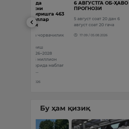
да
6 АВГУСТГА ОБ-ҲАВО
Вазирла
кни
ПРОГНОЗИ
ҳузурида
иришга 463
агентлиг
5 август соат 20 дан 6
оллар
сўмдан о
и
август соат 20 гача
торожли
этилди.
а чорвачилик
17:09 / 05.08.2026
16:02 / 05.
риш
26–2028
3 миллион
орида маблағ
…
026
Бу ҳам қизиқ