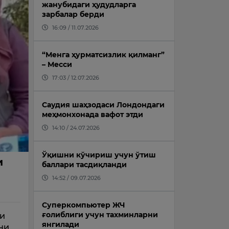
жанубидаги ҳудудларга
зарбалар берди
16:09 / 11.07.2026
“Менга ҳурматсизлик қилманг”
– Месси
17:03 / 12.07.2026
Саудия шаҳзодаси Лондондаги
меҳмонхонада вафот этди
14:10 / 24.07.2026
Ўқишни кўчириш учун ўтиш
и
баллари тасдиқланди
14:52 / 09.07.2026
Суперкомпьютер ЖЧ
ғолиблиги учун тахминларни
ли
янгилади
ни