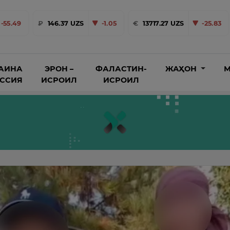
-55.49
₽
146.37 UZS
-1.05
€
13717.27 UZS
-25.83
АИНА
ЭРОН –
ФАЛАСТИН-
ЖАҲОН
М
ОССИЯ
ИСРОИЛ
ИСРОИЛ