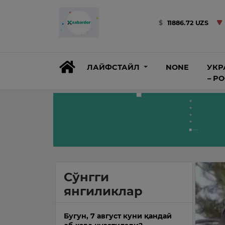
$
11886.72 UZS
ЛАЙФСТАЙЛ
NONE
УКР
– Р
Сўнгги
янгиликлар
Бугун, 7 август куни қандай