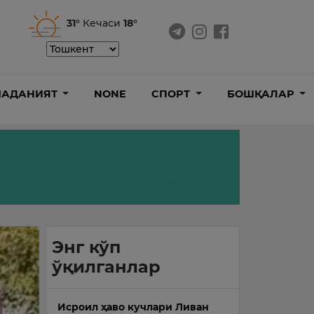
31°
Кечаси
18°
АДАНИЯТ
NONE
СПОРТ
БОШҚАЛАР
Энг кўп
ўқилганлар
Исроил ҳаво кучлари Ливан