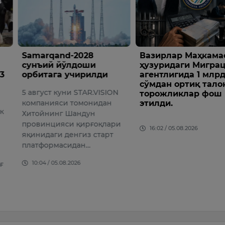
nd-2028
Вазирлар Маҳкамаси
Тошкен
йўлдоши
ҳузуридаги Миграция
мажбу
 учирилди
агентлигида 1 млрд
юбори
сўмдан ортиқ талон-
мурож
уни STAR.VISION
торожликлар фош
расми
и томонидан
этилди.
билди
г Шандун
Ўтказил
си қирғоқлари
16:02 / 05.08.2026
текширу
 денгиз старт
Servise
асидан…
шахсла
кўрсати
08.2026
яшовчи
14:49 /