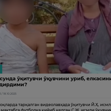
сунда ўқитувчи ўқувчини уриб, елкасин
дирдими?
3 / 18.10.2025
оқларда тарқалган видеолавҳада ўқитувчи Й.Ҳ. исм
 мактабга футболка кийиб келган С.Ж. исмли ўқувчи