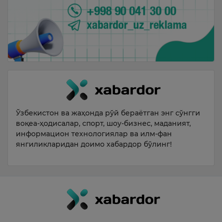
Ўзбекистон ва жаҳонда рўй бераётган энг сўнгги
воқеа-ҳодисалар, спорт, шоу-бизнес, маданият,
информацион технологиялар ва илм-фан
янгиликларидан доимо хабардор бўлинг!