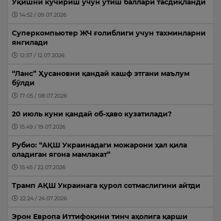
Ўқишни кўчириш учун ўтиш баллари тасдиқланди
14:52 / 09.07.2026
Суперкомпьютер ЖЧ ғолиблиги учун тахминларни
янгилади
12:57 / 12.07.2026
“Ланс” Ҳусановни қандай кашф этгани маълум
бўлди
17:05 / 08.07.2026
20 июль куни қандай об-ҳаво кузатилади?
15:49 / 19.07.2026
Рубио: “АҚШ Украинадаги можарони ҳал қила
оладиган ягона мамлакат”
15:45 / 22.07.2026
Трамп АҚШ Украинага қурол сотмаслигини айтди
22:24 / 24.07.2026
Эрон Европа Иттифоқини тинч аҳолига қарши