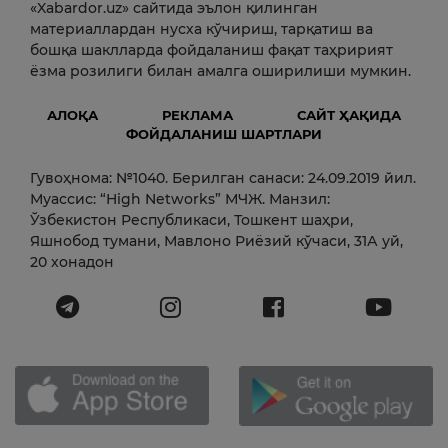
«Xabardor.uz» сайтида эълон қилинган
материаллардан нусха кўчириш, тарқатиш ва
бошқа шаклларда фойдаланиш фақат таҳририят
ёзма розилиги билан амалга оширилиши мумкин.
АЛОҚА
РЕКЛАМА
САЙТ ҲАҚИДА
ФОЙДАЛАНИШ ШАРТЛАРИ
Гувоҳнома: №1040. Берилган санаси: 24.09.2019 йил.
Муассис: “High Networks” МЧЖ. Манзил:
Ўзбекистон Республикаси, Тошкент шаҳри,
Яшнобод тумани, Мавлоно Риёзий кўчаси, 31А уй,
20 хонадон