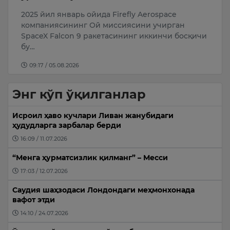
и
2025 йил январь ойида Firefly Aerospace
Ҳ
ик
компаниясининг Ой миссиясини учирган
“
SpaceX Falcon 9 ракетасининг иккинчи босқичи
Т
…
бу…
а
09:17 / 05.08.2026
Энг кўп ўқилганлар
Исроил ҳаво кучлари Ливан жанубидаги
ҳудудларга зарбалар берди
16:09 / 11.07.2026
“Менга ҳурматсизлик қилманг” – Месси
17:03 / 12.07.2026
Саудия шаҳзодаси Лондондаги меҳмонхонада
вафот этди
14:10 / 24.07.2026