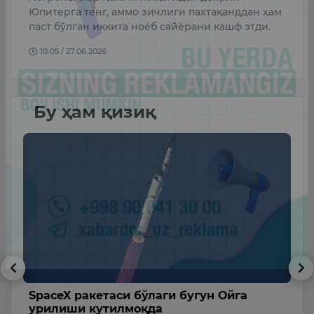
Б
Юпитерга тенг, аммо зичлиги пахтақанддан ҳам
н
а…
паст бўлган иккита ноёб сайёрани кашф этди.
т
10:05 / 27.06.2026
Бу ҳам қизиқ
ва
SpaceX ракетаси бўлаги бугун Ойга
Ҳ
урилиши кутилмоқда
и