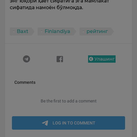
энг юқори ҳаёт сифатига эга мамлакат
сифатида намоён бўлмоқда.
Baxt
Finlandiya
рейтинг
Улашинг