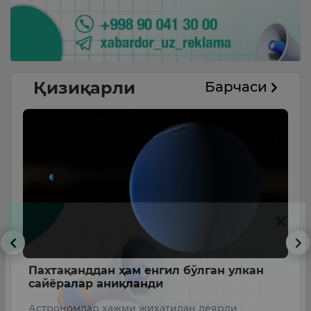
Қизиқарли
Барчаси
да
Пахтақанддан ҳам енгил бўлган улкан
Ж
сайёралар аниқланди
м
к
Астрономлар ҳажми жиҳатидан деярли