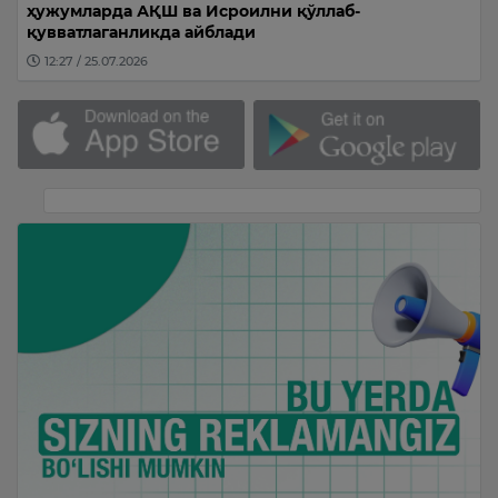
ҳужумларда АҚШ ва Исроилни қўллаб-
қувватлаганликда айблади
12:27 / 25.07.2026