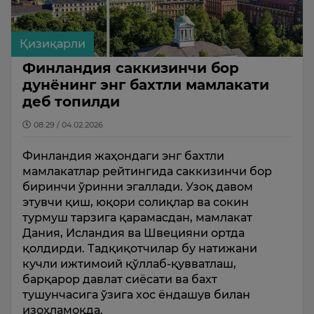
Қизиқарли
Финландия саккизинчи бор
дунёнинг энг бахтли мамлакати
деб топилди
08:29 / 04.02.2026
Финландия жаҳондаги энг бахтли
мамлакатлар рейтингида саккизинчи бор
биринчи ўринни эгаллади. Узоқ давом
этувчи қиш, юқори солиқлар ва сокин
турмуш тарзига қарамасдан, мамлакат
Дания, Исландия ва Швецияни ортда
қолдирди. Тадқиқотчилар бу натижани
кучли ижтимоий қўллаб-қувватлаш,
барқарор давлат сиёсати ва бахт
тушунчасига ўзига хос ёндашув билан
изоҳламоқда.