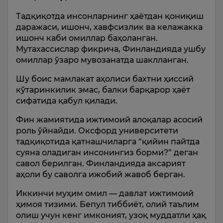
Тадқиқотда инсонларнинг ҳаётдан қониқиш
даражаси, ишонч, хавфсизлик ва келажакка
ишонч каби омиллар баҳоланган.
Мутахассислар фикрича, Финландияда ушбу
омиллар ўзаро мувозанатда шаклланган.
Шу боис мамлакат аҳолиси бахтни ҳиссий
кўтаринкилик эмас, балки барқарор ҳаёт
сифатида қабул қилади.
Фин жамиятида ижтимоий алоқалар асосий
роль ўйнайди. Оксфорд университети
тадқиқотида қатнашчиларга “қийин пайтда
суяна оладиган инсонингиз борми?” деган
савол берилган. Финландияда аксарият
аҳоли бу саволга ижобий жавоб берган.
Иккинчи муҳим омил — давлат ижтимоий
ҳимоя тизими. Бепул тиббиёт, олий таълим
олиш учун кенг имконият, узоқ муддатли ҳақ