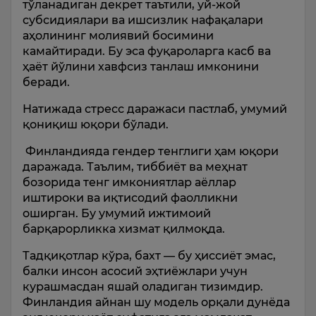
тўланадиган декрет таътили, уй-жой
субсидиялари ва ишсизлик нафақалари
аҳолининг молиявий босимини
камайтиради. Бу эса фуқароларга касб ва
ҳаёт йўлини хавфсиз танлаш имконини
беради.
Натижада стресс даражаси пастлаб, умумий
қониқиш юқори бўлади.
Финландияда гендер тенглиги ҳам юқори
даражада. Таълим, тиббиёт ва меҳнат
бозорида тенг имкониятлар аёллар
иштироки ва иқтисодий фаолликни
оширган. Бу умумий ижтимоий
барқарорликка хизмат қилмоқда.
Тадқиқотлар кўра, бахт — бу ҳиссиёт эмас,
балки инсон асосий эҳтиёжлари учун
курашмасдан яшай оладиган тизимдир.
Финландия айнан шу модель орқали дунёда