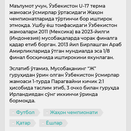
Маълумот учун, Ўзбекистон U-17 терма
жамоаси ўсмирлар ўртасидаги Жаҳон
чемпионатларида тўртинчи бор иштирок
этмоқда. Ушбу ёш тоифасидаги Ўзбекистон
жамоалари 2011 (Мексика) ва 2023-йилги
(Индонезия) мусобақаларда чорак финалга
қадар етиб борган. 2013 йил Бирлашган Араб
Амирликларида ўтган мундиалда эса 1/8
финал босқичида иштирокини якунлаган.
Эслатиб ўтамиз, Мусобақанинг “Ж”
гуруҳидан ўрин олган Ўзбекистон ўсмирлар
жамоаси 1-турда Парагвайни кичик 2:1
ҳисобида таслим этиб, 3 очко билан гуруҳда
Ирландиядан сўнг иккинчи ўринда
бормоқда.
Футбол
Жаҳон чемпионати
Қатар
Ёшлар