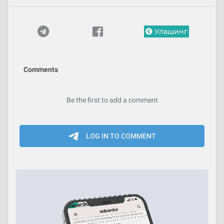
Улашинг