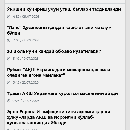
Ўқишни кўчириш учун ўтиш баллари тасдиқланди
14:52 / 09.07.2026
“Ланс” Ҳусановни қандай кашф этгани маълум
бўлди
17:05 / 08.07.2026
20 июль куни қандай об-ҳаво кузатилади?
15:49 / 19.07.2026
Рубио: “АҚШ Украинадаги можарони ҳал қила
оладиган ягона мамлакат”
15:45 / 22.07.2026
Трамп АҚШ Украинага қурол сотмаслигини айтди
22:24 / 24.07.2026
Эрон Европа Иттифоқини тинч аҳолига қарши
ҳужумларда АҚШ ва Исроилни қўллаб-
қувватлаганликда айблади