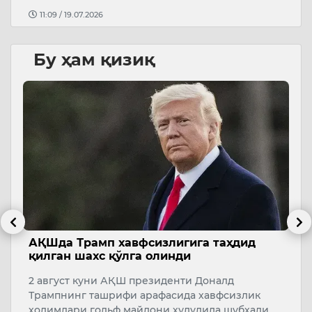
11:09 / 19.07.2026
Бу ҳам қизиқ
АҚШда Трамп хавфсизлигига таҳдид
Р
қилган шахс қўлга олинди
н
қ
и
2 август куни АҚШ президенти Доналд
М
м
Трампнинг ташрифи арафасида хавфсизлик
Р
ходимлари гольф майдони ҳудудида шубҳали