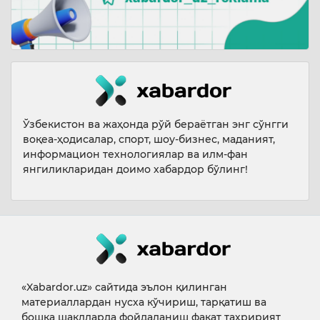
Ўзбекистон ва жаҳонда рўй бераётган энг сўнгги
воқеа-ҳодисалар, спорт, шоу-бизнес, маданият,
информацион технологиялар ва илм-фан
янгиликларидан доимо хабардор бўлинг!
«Xabardor.uz» сайтида эълон қилинган
материаллардан нусха кўчириш, тарқатиш ва
бошқа шаклларда фойдаланиш фақат таҳририят