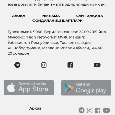
ёзма розилиги билан амалга оширилиши мумкин.
АЛОҚА
РЕКЛАМА
САЙТ ҲАҚИДА
ФОЙДАЛАНИШ ШАРТЛАРИ
Гувоҳнома: №1040. Берилган санаси: 24.09.2019 йил.
Муассис: “High Networks” МЧЖ. Манзил:
Ўзбекистон Республикаси, Тошкент шаҳри,
Яшнобод тумани, Мавлоно Риёзий кўчаси, 31А уй,
20 хонадон
Архив