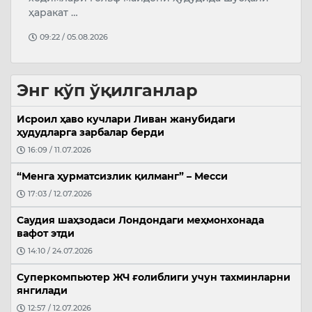
н
ҳаракат …
қ
09:22 / 05.08.2026
Энг кўп ўқилганлар
Исроил ҳаво кучлари Ливан жанубидаги
ҳудудларга зарбалар берди
16:09 / 11.07.2026
“Менга ҳурматсизлик қилманг” – Месси
17:03 / 12.07.2026
Саудия шаҳзодаси Лондондаги меҳмонхонада
вафот этди
14:10 / 24.07.2026
Суперкомпьютер ЖЧ ғолиблиги учун тахминларни
янгилади
12:57 / 12.07.2026