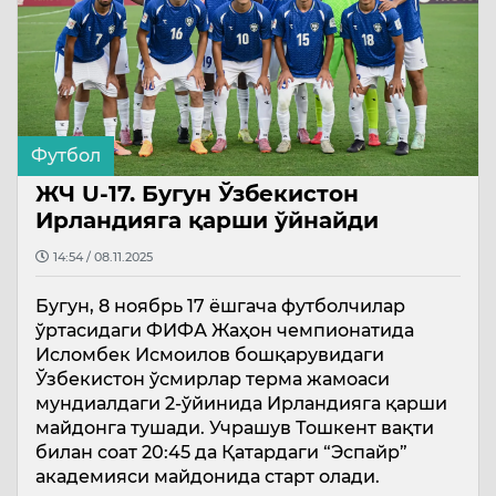
Футбол
ЖЧ U-17. Бугун Ўзбекистон
Ирландияга қарши ўйнайди
14:54 / 08.11.2025
Бугун, 8 ноябрь 17 ёшгача футболчилар
ўртасидаги ФИФА Жаҳон чемпионатида
Исломбек Исмоилов бошқарувидаги
Ўзбекистон ўсмирлар терма жамоаси
мундиалдаги 2-ўйинида Ирландияга қарши
майдонга тушади. Учрашув Тошкент вақти
билан соат 20:45 да Қатардаги “Эспайр”
академияси майдонида старт олади.