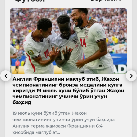
Англия Францияни мағлуб этиб, Жаҳон
А
чемпионатининг бронза медалини қўлга
ч
киритди 19 июль куни бўлиб ўтган Жаҳон
2
чемпионатининг учинчи ўрин учун
баҳсид
А
к
19 июль куни бўлиб ўтган Жаҳон
чемпионатининг учинчи ўрин учун баҳсида
Англия терма жамоаси Францияни 6:4
ҳисобида мағлуб эт…