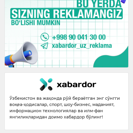
Ўзбекистон ва жаҳонда рўй бераётган энг сўнгги
воқеа-ҳодисалар, спорт, шоу-бизнес, маданият,
информацион технологиялар ва илм-фан
янгиликларидан доимо хабардор бўлинг!