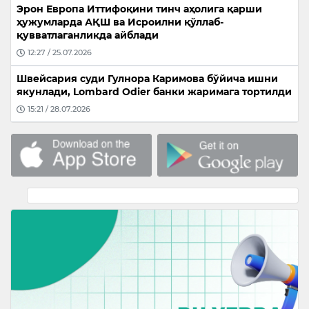
Эрон Европа Иттифоқини тинч аҳолига қарши
ҳужумларда АҚШ ва Исроилни қўллаб-
қувватлаганликда айблади
12:27 / 25.07.2026
Швейсария суди Гулнора Каримова бўйича ишни
якунлади, Lombard Odier банки жаримага тортилди
15:21 / 28.07.2026