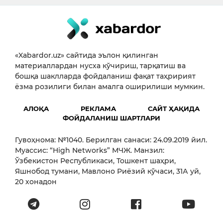
«Xabardor.uz» сайтида эълон қилинган
материаллардан нусха кўчириш, тарқатиш ва
бошқа шаклларда фойдаланиш фақат таҳририят
ёзма розилиги билан амалга оширилиши мумкин.
АЛОҚА
РЕКЛАМА
САЙТ ҲАҚИДА
ФОЙДАЛАНИШ ШАРТЛАРИ
Гувоҳнома: №1040. Берилган санаси: 24.09.2019 йил.
Муассис: “High Networks” МЧЖ. Манзил:
Ўзбекистон Республикаси, Тошкент шаҳри,
Яшнобод тумани, Мавлоно Риёзий кўчаси, 31А уй,
20 хонадон