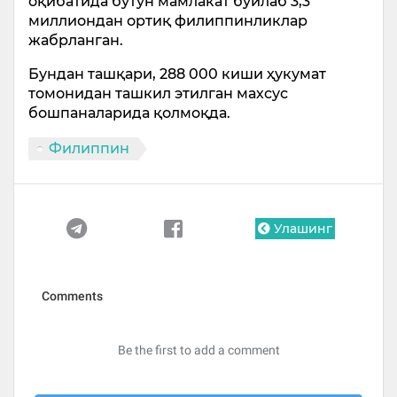
оқибатида бутун мамлакат бўйлаб 3,3
миллиондан ортиқ филиппинликлар
жабрланган.
Бундан ташқари, 288 000 киши ҳукумат
томонидан ташкил этилган махсус
бошпаналарида қолмоқда.
Филиппин
Улашинг