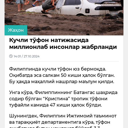
Жаҳон
Кучли тўфон натижасида
миллионлаб инсонлар жабрланди
14:01 / 27.10.2024
Филиппинда кучли тўфон юз бермоқда.
Оқибатда эса салкам 50 киши ҳалок бўлган.
Бу ҳақда маҳаллий нашрлар маълум қилди.
Унга кўра, Филиппиннинг Батангас шаҳрида
содир бўлган “Кристина” тропик тўфони
туфайли камида 47 киши ҳалок бўлди.
Шунингдек, Филиппин Ижтимоий таъминот
ва тараққиёт департаментига кўра, тўфон