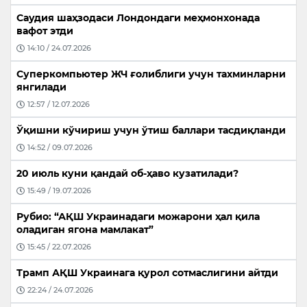
Саудия шаҳзодаси Лондондаги меҳмонхонада
вафот этди
14:10 / 24.07.2026
Суперкомпьютер ЖЧ ғолиблиги учун тахминларни
янгилади
12:57 / 12.07.2026
Ўқишни кўчириш учун ўтиш баллари тасдиқланди
14:52 / 09.07.2026
20 июль куни қандай об-ҳаво кузатилади?
15:49 / 19.07.2026
Рубио: “АҚШ Украинадаги можарони ҳал қила
оладиган ягона мамлакат”
15:45 / 22.07.2026
Трамп АҚШ Украинага қурол сотмаслигини айтди
22:24 / 24.07.2026