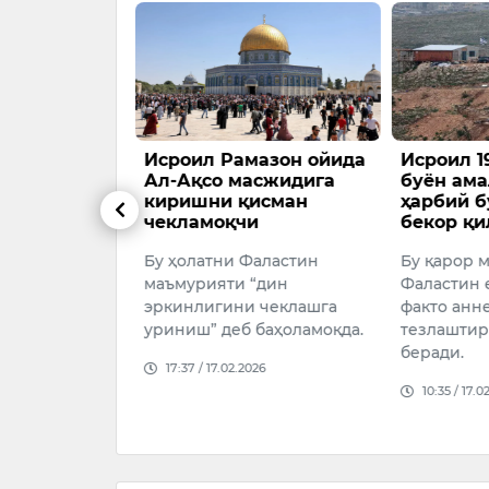
 “Тинчлик
Исроил Рамазон ойида
Исроил 1
азодаги
Ал-Ақсо масжидига
буён ама
жумларини
киришни қисман
ҳарбий 
ерак”, –
чекламоқчи
бекор қи
Бу ҳолатни Фаластин
Бу қарор 
уни Тинчлик
маъмурияти “дин
Фаластин 
кчиларининг
эркинлигини чеклашга
факто анн
аъзо
уриниш” деб баҳоламоқда.
тезлашти
миллиард
беради.
17:37 / 17.02.2026
тиқ маблағ
10:35 / 17.0
тилмоқ…
026