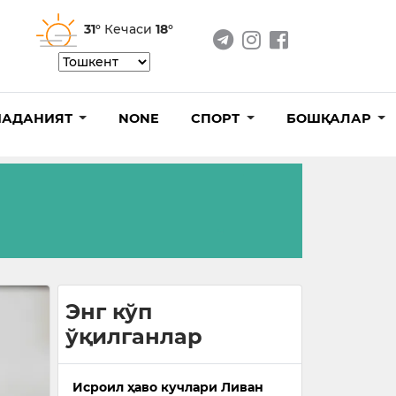
31°
Кечаси
18°
АДАНИЯТ
NONE
СПОРТ
БОШҚАЛАР
Энг кўп
ўқилганлар
Исроил ҳаво кучлари Ливан