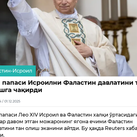
стин-Исроил
 папаси Исроилни Фаластин давлатини 
шга чақирди
4 / 01.12.2025
папаси Лео XIV Исроил ва Фаластин халқи ўртасидаг
ар давом этган можаронинг ягона ечими Фаластин
атини тан олиш эканини айтди. Бу ҳақда Reuters хаб
и.