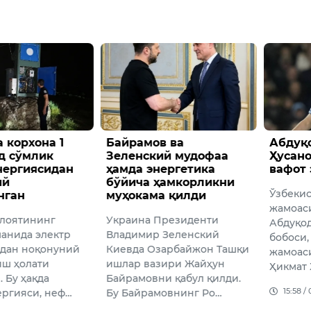
 корхона 1
Байрамов ва
Абдуқ
д сўмлик
Зеленский мудофаа
Ҳусано
нергиясидан
ҳамда энергетика
вафот 
ий
бўйича ҳамкорликни
Ўзбеки
нган
муҳокама қилди
жамоас
лоятининг
Украина Президенти
Абдуқо
манида электр
Владимир Зеленский
бобоси,
дан ноқонуний
Киевда Озарбайжон Ташқи
жамоас
ш ҳолати
ишлар вазири Жайҳун
Ҳикмат
 Бу ҳақда
Байрамовни қабул қилди.
15:58 /
ергияси, неф…
Бу Байрамовнинг Ро…