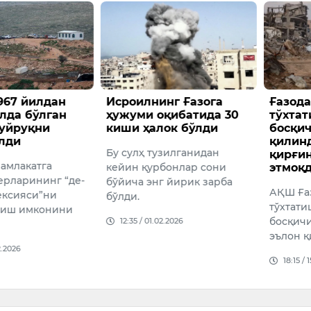
967 йилдан
Исроилнинг Ғазога
Ғазода
лда бўлган
ҳужуми оқибатида 30
тўхта
буйруқни
киши ҳалок бўлди
босқич
лди
қилин
Бу сулҳ тузилганидан
қирғи
мамлакатга
кейин қурбонлар сони
этмоқ
ерларининг “де-
бўйича энг йирик зарба
АҚШ Ға
ексияси”ни
бўлди.
тўхтат
риш имконини
босқич
12:35 / 01.02.2026
эълон қ
2.2026
18:15 / 