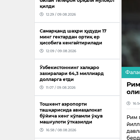
билан телефон орқали мулоқот
қилди
12:29 / 09.08.2026
Самарқанд шаҳри ҳудуди 17
минг гектардан ортиқ ер
ҳисобига кенгайтирилади
12:09 / 09.08.2026
Ўзбекистоннинг халқаро
Фала
захиралари 64,3 миллиард
долларга етди
Рим
11:07 / 09.08.2026
оли
Тошкент аэропорти
16:5
ташқарисида авиаҳалокат
бўйича кенг кўламли ўқув
Рим 
машғулоти ўтказилди
йилл
16:58 / 08.08.2026
давл
берд