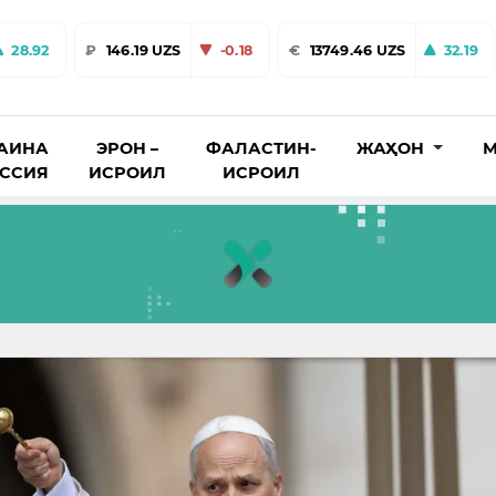
28.92
₽
146.19 UZS
-0.18
€
13749.46 UZS
32.19
АИНА
ЭРОН –
ФАЛАСТИН-
ЖАҲОН
М
ОССИЯ
ИСРОИЛ
ИСРОИЛ