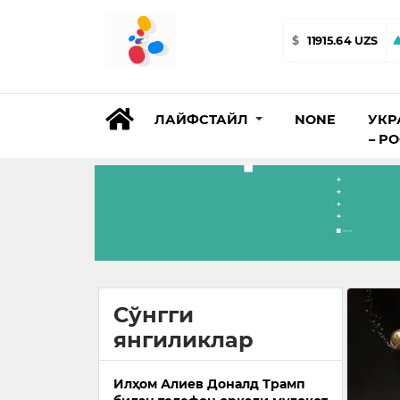
$
11915.64 UZS
ЛАЙФСТАЙЛ
NONE
УКР
– Р
Сўнгги
янгиликлар
Илҳом Алиев Доналд Трамп