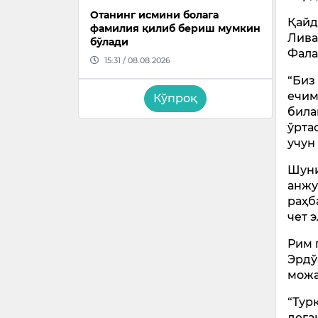
Отанинг исмини болага
Қайд
фамилия қилиб бериш мумкин
Лива
бўлади
Фала
15:31 / 08.08.2026
“Биз
ечим
Кўпроқ
била
ўрта
учун
Шуни
анжу
раҳб
чет 
Рим 
Эрдў
можа
“Тур
дега