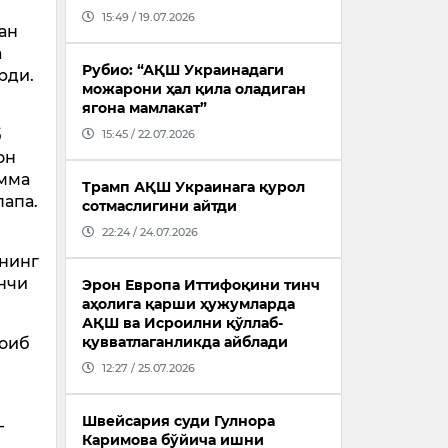
15:49 / 19.07.2026
ан
а
Рубио: “АҚШ Украинадаги
рди.
можарони ҳал қила оладиган
ягона мамлакат”
б
15:45 / 22.07.2026
он
амма
Трамп АҚШ Украинага қурол
папа.
сотмаслигини айтди
22:24 / 24.07.2026
ининг
нчи
Эрон Европа Иттифоқини тинч
аҳолига қарши ҳужумларда
АҚШ ва Исроилни қўллаб-
қувватлаганликда айблади
Тоиб
12:27 / 25.07.2026
Швейсария суди Гулнора
–
Каримова бўйича ишни