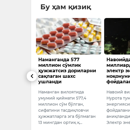
Бу ҳам қизиқ
ев Доналд
Наманганда 577
Навоийда
н телефон
миллион сўмлик
миллиар
оқот қилди
ҳужжатсиз дориларни
электр э
сақлаган шахс
ноқонун
и Озарбайжон
ушланди
фойдала
Илҳом Алиев
Наманган вилоятида
Навоий ви
иденти
умумий қиймати 577,4
Нурота ту
 ўртасида
миллион сўм бўлган,
энергияси
ли мулоқот
сифатини тасдиқловчи
фойдалани
ҳужжатларга эга бўлмаган
аниқланди.
026
13 мингдан ортиқ қ…
Электр эн