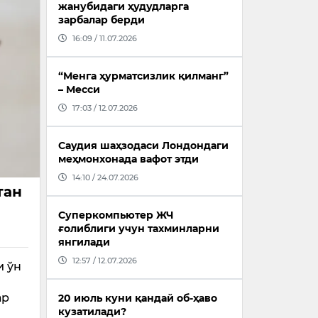
жанубидаги ҳудудларга
зарбалар берди
16:09 / 11.07.2026
“Менга ҳурматсизлик қилманг”
– Месси
17:03 / 12.07.2026
Саудия шаҳзодаси Лондондаги
меҳмонхонада вафот этди
14:10 / 24.07.2026
тан
Суперкомпьютер ЖЧ
ғолиблиги учун тахминларни
янгилади
12:57 / 12.07.2026
и ўн
ар
20 июль куни қандай об-ҳаво
кузатилади?