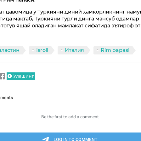
ат давомида у Туркияни диний ҳамкорликнинг наму
тида мақтаб, Туркияни турли динга мансуб одамлар
-тотув яшай оладиган мамлакат сифатида эътироф эт
аластин
Isroil
Италия
Rim papasi
Улашинг