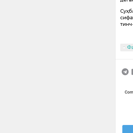
Суҳб
сифа
тинч
Ф