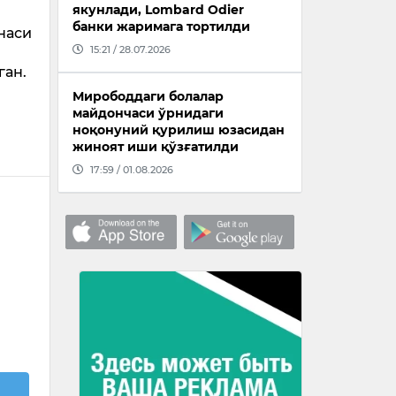
якунлади, Lombard Odier
банки жаримага тортилди
наси
15:21 / 28.07.2026
ган.
Мирободдаги болалар
майдончаси ўрнидаги
ноқонуний қурилиш юзасидан
жиноят иши қўзғатилди
17:59 / 01.08.2026