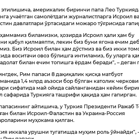
 этилишича, америкалик биринчи папа Лео Туркияд
нга учаётган самолётдаги журналистларга Исроил в
стин давлатлари ўртасидаги можаро тўғрисида гапи
 ҳаммамиз биламизки, ҳозирда Исроил ҳали ҳам бу
ни қабул қилмаяпти, лекин биз буни ягона ечим де
миз. Биз Исроил билан ҳам дўстмиз ва биз икки том
сида воситачи овоз бўлишга интиламиз, бу уларга ҳ
 адолат билан ечим топишга ёрдам беради”, – деган 
нгдек, Рим папаси 8 дақиқалик қисқа матбуот
манида 1,4 млрд аъзоси бор бўлган католик черков
ари сифатида май ойида сайланганидан кейин бири
эл сафарида Туркияга ташрифи ҳақида ҳам гапирган.
папасининг айтишича, у Туркия Президенти Ражаб 
ған билан Исроил-Фаластин ва Украина-Россия
роларини муҳокама қилган.
кия иккала урушни тугатишда муҳим роль ўйнайди”, 
н Рим папаси.