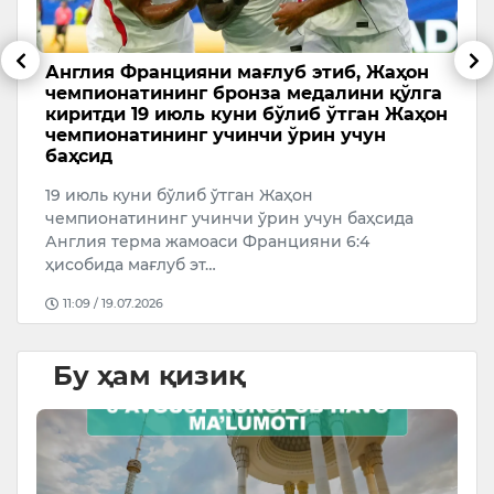
Англия Францияни мағлуб этиб, Жаҳон
А
чемпионатининг бронза медалини қўлга
ч
киритди 19 июль куни бўлиб ўтган Жаҳон
2
чемпионатининг учинчи ўрин учун
баҳсид
А
к
19 июль куни бўлиб ўтган Жаҳон
чемпионатининг учинчи ўрин учун баҳсида
Англия терма жамоаси Францияни 6:4
ҳисобида мағлуб эт…
11:09 / 19.07.2026
Бу ҳам қизиқ