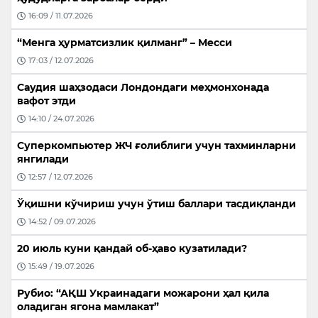
16:09 / 11.07.2026
“Менга ҳурматсизлик қилманг” – Месси
17:03 / 12.07.2026
Саудия шаҳзодаси Лондондаги меҳмонхонада
вафот этди
14:10 / 24.07.2026
Суперкомпьютер ЖЧ ғолиблиги учун тахминларни
янгилади
12:57 / 12.07.2026
Ўқишни кўчириш учун ўтиш баллари тасдиқланди
14:52 / 09.07.2026
20 июль куни қандай об-ҳаво кузатилади?
15:49 / 19.07.2026
Рубио: “АҚШ Украинадаги можарони ҳал қила
оладиган ягона мамлакат”