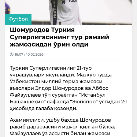
Футбол
Шомуродов Туркия
Суперлигасининг тур рамзий
жамоасидан ўрин олди
16:07 / 10.02.2026
Туркия Суперлигасининг 21-тур
учрашувлари якунланди. Мазкур турда
Ўзбекистон миллий терма жамоаси
аъзолари Элдор Шомуродов ва Аббос
Файзуллаев тўп сураётган “Истанбул
Башакшеҳир” сафарда “Эюпспор” устидан 2:1
ҳисобида ғалаба қозонди.
Аҳамиятлиси, ушбу баҳсда Шомуродов
рақиб дарвозасини ишғол қилган бўлса,
Файзуллаев ўз ассисти билан жамоаси