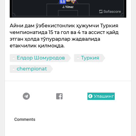
Айни дам ўзбекистонлик ҳужумчи Туркия
чемпионатида 15 та гол ва 4 та ассист қайд
этган ҳолда тўпурарлар жадвалида
етакчилик қилмоқда.
Елдор Шомуродов
Туркия
chempionat
Улашинг