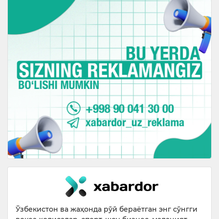
Ўзбекистон ва жаҳонда рўй бераётган энг сўнгги