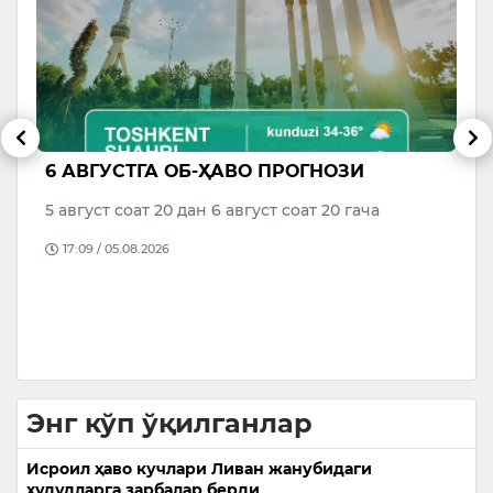
6 АВГУСТГА ОБ-ҲАВО ПРОГНОЗИ
Т
м
5 август соат 20 дан 6 август соат 20 гача
А
17:09 / 05.08.2026
ш
к
н
м
Энг кўп ўқилганлар
Исроил ҳаво кучлари Ливан жанубидаги
ҳудудларга зарбалар берди