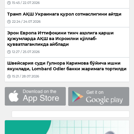
15:45 / 22.07.2026
Трамп АҚШ Украинага қурол сотмаслигини айтди
22:24 / 24.07.2026
Эрон Европа Иттифоқини тинч аҳолига қарши
ҳужумларда АҚШ ва Исроилни қўллаб-
қувватлаганликда айблади
12:27 / 25.07.2026
Швейсария суди Гулнора Каримова бўйича ишни
якунлади, Lombard Odier банки жаримага тортилди
15:21 / 28.07.2026