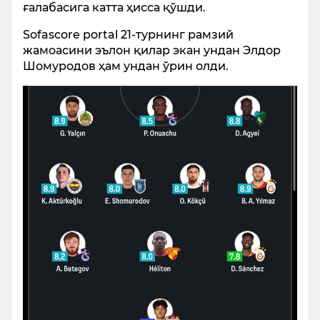
ғалабасига катта ҳисса қўшди.
Sofascore portal 21-турнинг рамзий
жамоасини эълон қилар экан ундан Элдор
Шомуродов ҳам ундан ўрин олди.