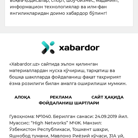
воқеа-ҳодисалар, спорт, шоу-бизнес, маданият,
информацион технологиялар ва илм-фан
янгиликларидан доимо хабардор бўлинг!
«Xabardor.uz» сайтида эълон қилинган
материаллардан нусха кўчириш, тарқатиш ва
бошқа шаклларда фойдаланиш фақат таҳририят
ёзма розилиги билан амалга оширилиши мумкин.
АЛОҚА
РЕКЛАМА
САЙТ ҲАҚИДА
ФОЙДАЛАНИШ ШАРТЛАРИ
Гувоҳнома: №1040. Берилган санаси: 24.09.2019 йил.
Муассис: “High Networks” МЧЖ. Манзил:
Ўзбекистон Республикаси, Тошкент шаҳри,
Яшнобод тумани, Мавлоно Риёзий кўчаси, 31А уй,