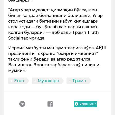
билдирди.
“Агар улар мулоқот қилмоқчи бўлса, мен
билан қандай боғланишни билишади. Улар
стол устидаги битимни қабул қилишлари
керак эди — бу кўплаб ҳаётларни сақлаб
қолган бўларди!” — деб ёзди Трамп Truth
Social тармоғида.
Исроил матбуоти маълумотларига кўра, АҚШ
президенти Теҳронга “охирги имконият”
таклифини беради ва агар рад этилса,
Вашингтон Эронга зарбаларга қўшилиши
мумкин.
Eron
Музокара
Трамп
Улашинг