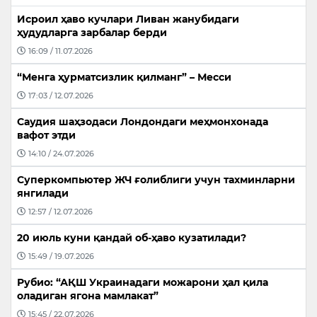
Исроил ҳаво кучлари Ливан жанубидаги
ҳудудларга зарбалар берди
16:09 / 11.07.2026
“Менга ҳурматсизлик қилманг” – Месси
17:03 / 12.07.2026
Саудия шаҳзодаси Лондондаги меҳмонхонада
вафот этди
14:10 / 24.07.2026
Суперкомпьютер ЖЧ ғолиблиги учун тахминларни
янгилади
12:57 / 12.07.2026
20 июль куни қандай об-ҳаво кузатилади?
15:49 / 19.07.2026
Рубио: “АҚШ Украинадаги можарони ҳал қила
оладиган ягона мамлакат”
15:45 / 22.07.2026