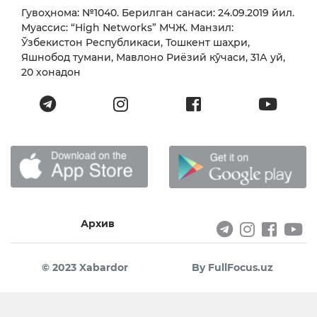
Гувоҳнома: №1040. Берилган санаси: 24.09.2019 йил.
Муассис: “High Networks” МЧЖ. Манзил:
Ўзбекистон Республикаси, Тошкент шаҳри,
Яшнобод тумани, Мавлоно Риёзий кўчаси, 31А уй,
20 хонадон
Архив
© 2023 Xabardor
By FullFocus.uz