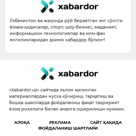
Ўзбекистон ва жаҳонда рўй бераётган энг сўнгги
воқеа-ҳодисалар, спорт, шоу-бизнес, маданият,
информацион технологиялар ва илм-фан
янгиликларидан доимо хабардор бўлинг!
«Xabardor.uz» сайтида эълон қилинган
материаллардан нусха кўчириш, тарқатиш ва
бошқа шаклларда фойдаланиш фақат таҳририят
ёзма розилиги билан амалга оширилиши мумкин.
АЛОҚА
РЕКЛАМА
САЙТ ҲАҚИДА
ФОЙДАЛАНИШ ШАРТЛАРИ