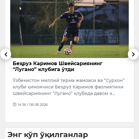
г
Беҳруз Каримов Швейсариянинг
Н
и
“Лугано” клубига ўтди
э
ф
Ўзбекистон миллий терма жамоаси ва “Сурхон”
пи
Н
клуби ҳимоячиси Беҳруз Каримов фаолиятини
э
Швейсариянинг “Лугано” клубида давом э…
а
14:36 / 08.08.2026
Энг кўп ўқилганлар