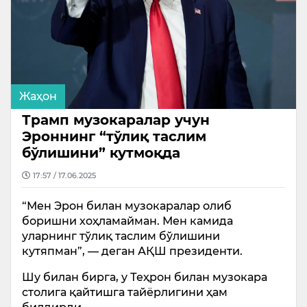
Жаҳон
Трамп музокаралар учун
Эроннинг “тўлиқ таслим
бўлишини” кутмоқда
17:57 / 17.06.2025
“Мен Эрон билан музокаралар олиб
боришни хоҳламайман. Мен камида
уларнинг тўлиқ таслим бўлишини
кутяпман”, — деган АҚШ президенти.
Шу билан бирга, у Теҳрон билан музокара
столига қайтишга тайёрлигини ҳам