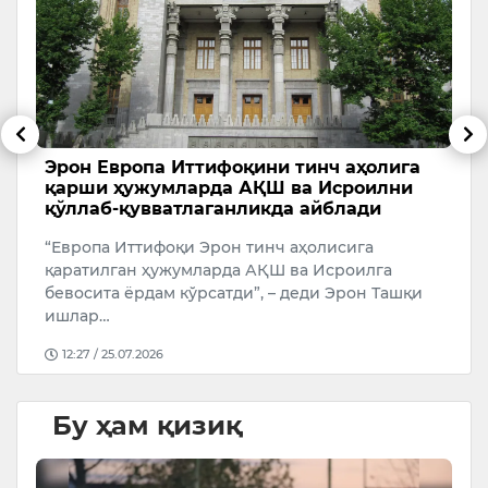
и
Эрон Европа Иттифоқини тинч аҳолига
Т
қарши ҳужумларда АҚШ ва Исроилни
с
қўллаб-қувватлаганликда айблади
А
“Европа Иттифоқи Эрон тинч аҳолисига
У
қаратилган ҳужумларда АҚШ ва Исроилга
бевосита ёрдам кўрсатди”, – деди Эрон Ташқи
ишлар…
12:27 / 25.07.2026
Бу ҳам қизиқ