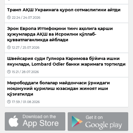
Трамп АҚШ Украинага қурол сотмаслигини айтди
22:24 / 24.07.2026
Эрон Европа Иттифоқини тинч аҳолига қарши
ҳужумларда АҚШ ва Исроилни қўллаб-
қувватлаганликда айблади
12:27 / 25.07.2026
Швейсария суди Гулнора Каримова бўйича ишни
якунлади, Lombard Odier банки жаримага тортилди
15:21 / 28.07.2026
Мирободдаги болалар майдончаси ўрнидаги
ноқонуний қурилиш юзасидан жиноят иши
қўзғатилди
17:59 / 01.08.2026