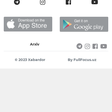
Arxiv
© 2023 Xabardor
By FullFocus.uz