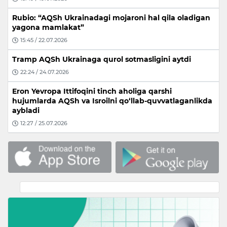
Rubio: “AQSh Ukrainadagi mojaroni hal qila oladigan
yagona mamlakat”
15:45 / 22.07.2026
Tramp AQSh Ukrainaga qurol sotmasligini aytdi
22:24 / 24.07.2026
Eron Yevropa Ittifoqini tinch aholiga qarshi
hujumlarda AQSh va Isroilni qo‘llab-quvvatlaganlikda
aybladi
12:27 / 25.07.2026