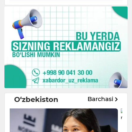
O‘zbekiston
Barchasi