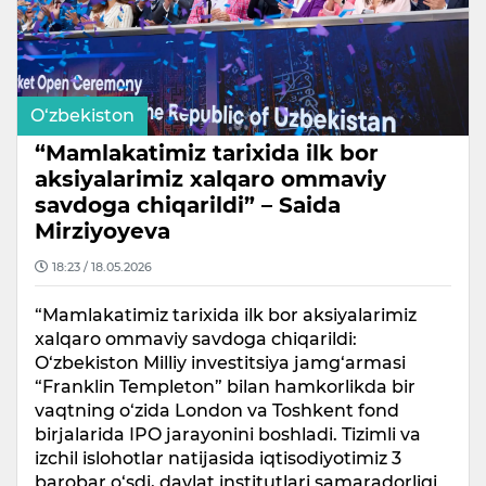
O‘zbekiston
“Mamlakatimiz tarixida ilk bor
aksiyalarimiz xalqaro ommaviy
savdoga chiqarildi” – Saida
Mirziyoyeva
18:23 / 18.05.2026
“Mamlakatimiz tarixida ilk bor aksiyalarimiz
xalqaro ommaviy savdoga chiqarildi:
O‘zbekiston Milliy investitsiya jamg‘armasi
“Franklin Templeton” bilan hamkorlikda bir
vaqtning o‘zida London va Toshkent fond
birjalarida IPO jarayonini boshladi. Tizimli va
izchil islohotlar natijasida iqtisodiyotimiz 3
barobar o‘sdi, davlat institutlari samaradorligi