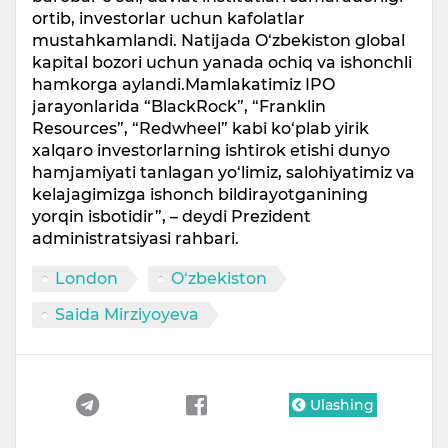
ortib, investorlar uchun kafolatlar
mustahkamlandi. Natijada O‘zbekiston global
kapital bozori uchun yanada ochiq va ishonchli
hamkorga aylandi.Mamlakatimiz IPO
jarayonlarida “BlackRock”, “Franklin
Resources”, “Redwheel” kabi ko‘plab yirik
xalqaro investorlarning ishtirok etishi dunyo
hamjamiyati tanlagan yo‘limiz, salohiyatimiz va
kelajagimizga ishonch bildirayotganining
yorqin isbotidir”, – deydi Prezident
administratsiyasi rahbari.
London
O‘zbekiston
Saida Mirziyoyeva
Ulashing