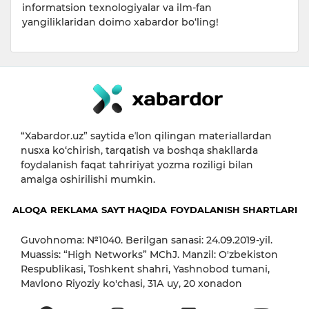
informatsion texnologiyalar va ilm-fan
yangiliklaridan doimo xabardor bo‘ling!
“Xabardor.uz” saytida eʼlon qilingan materiallardan
nusxa ko‘chirish, tarqatish va boshqa shakllarda
foydalanish faqat tahririyat yozma roziligi bilan
amalga oshirilishi mumkin.
ALOQA
REKLAMA
SAYT HAQIDA
FOYDALANISH SHARTLARI
Guvohnoma: №1040. Berilgan sanasi: 24.09.2019-yil.
Muassis: “High Networks” MChJ. Manzil: O'zbekiston
Respublikasi, Toshkent shahri, Yashnobod tumani,
Mavlono Riyoziy ko'chasi, 31А uy, 20 xonadon