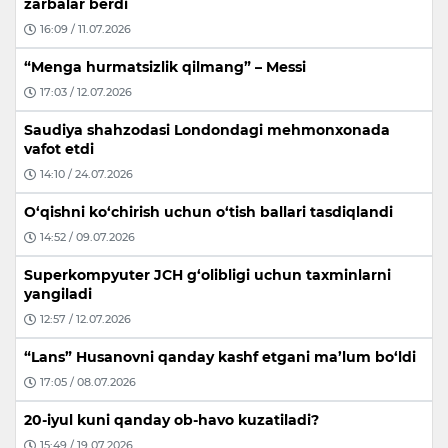
zarbalar berdi
16:09 / 11.07.2026
“Menga hurmatsizlik qilmang” – Messi
17:03 / 12.07.2026
Saudiya shahzodasi Londondagi mehmonxonada
vafot etdi
14:10 / 24.07.2026
O‘qishni ko‘chirish uchun o‘tish ballari tasdiqlandi
14:52 / 09.07.2026
Superkompyuter JCH g‘olibligi uchun taxminlarni
yangiladi
12:57 / 12.07.2026
“Lans” Husanovni qanday kashf etgani ma’lum bo‘ldi
17:05 / 08.07.2026
20-iyul kuni qanday ob-havo kuzatiladi?
15:49 / 19.07.2026