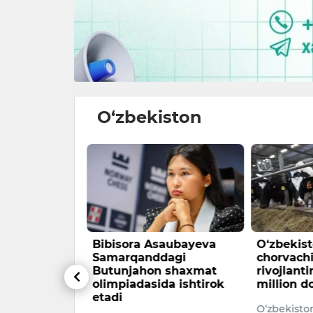
O‘zbekiston
r muhiti —
Bibisora Asaubayeva
O‘zbekis
ar orqali
Samarqanddagi
chorvachi
Butunjahon shaxmat
rivojlant
har hokimi
olimpiadasida ishtirok
million do
zakov
etadi
O‘zbekisto
espublikasi