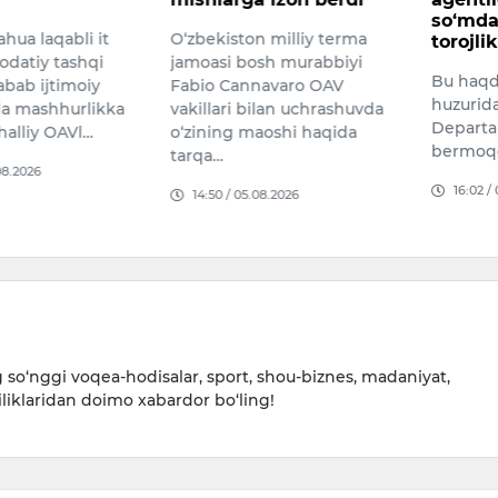
so‘mdan
hua laqabli it
O‘zbekiston milliy terma
torojlik
odatiy tashqi
jamoasi bosh murabbiyi
Bu haqd
sabab ijtimoiy
Fabio Cannavaro OAV
huzurid
a mashhurlikka
vakillari bilan uchrashuvda
Departa
halliy OAVl…
o‘zining maoshi haqida
bermoq
tarqa…
08.2026
16:02 /
14:50 / 05.08.2026
so‘nggi voqea-hodisalar, sport, shou-biznes, madaniyat,
iliklaridan doimo xabardor bo‘ling!