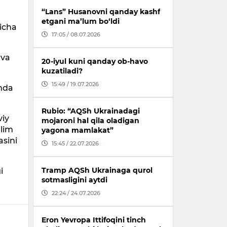
“Lans” Husanovni qanday kashf
etgani ma’lum bo‘ldi
icha
17:05 / 08.07.2026
 va
20-iyul kuni qanday ob-havo
kuzatiladi?
15:49 / 19.07.2026
amda
Rubio: “AQSh Ukrainadagi
viy
mojaroni hal qila oladigan
qlim
yagona mamlakat”
sini
15:45 / 22.07.2026
Tramp AQSh Ukrainaga qurol
i
sotmasligini aytdi
22:24 / 24.07.2026
Eron Yevropa Ittifoqini tinch