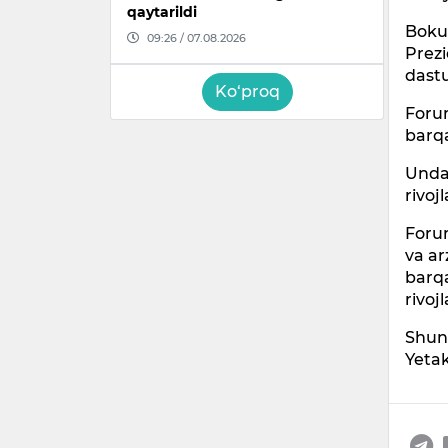
qaytarildi
Boku
09:26 / 07.08.2026
Prezi
dastu
Ko‘proq
Forum
barq
Unda 
rivoj
Forum
va ar
barq
rivoj
Shun
Yetak