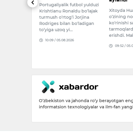
Portugaliyalik futbol yulduzi
tarildi
Xitoyda Hua
Krishtianu Ronaldu bo‘lajak
ntligi
o‘zining no
turmush o‘rtog‘i Jorjina
o‘ra, Rossiyada
ko‘rinishi 
Rodriges bilan bo‘ladigan
a tushib
tarmoqlard
to‘yiga uzoq yi…
far
erishdi. Ma
10:09 / 05.08.2026
uqarosi
09:52 / 05.
a…
026
O‘zbekiston va jahonda ro‘y berayotgan eng 
informatsion texnologiyalar va ilm-fan yang