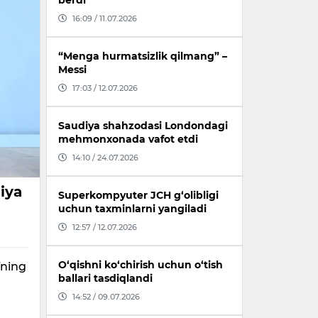
berdi
16:09 / 11.07.2026
“Menga hurmatsizlik qilmang” –
Messi
17:03 / 12.07.2026
Saudiya shahzodasi Londondagi
mehmonxonada vafot etdi
14:10 / 24.07.2026
iya
Superkompyuter JCH g‘olibligi
uchun taxminlarni yangiladi
12:57 / 12.07.2026
O‘qishni ko‘chirish uchun o‘tish
Tning
ballari tasdiqlandi
14:52 / 09.07.2026