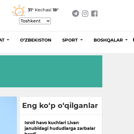
31°
Kechasi
18°
AT
O‘ZBEKISTON
SPORT
BOSHQALAR
Eng ko‘p o‘qilganlar
Isroil havo kuchlari Livan
janubidagi hududlarga zarbalar