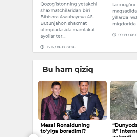
Qozog‘istonning yetakchi
tarmog‘ini r
shaxmatchilaridan biri
maqsadida
yasining
Bibisora Asaubayeva 46-
yillarda 463
ligi va qon…
Butunjahon shaxmat
miqdorida 
olimpiadasida mamlakat
026
09:19 / 06.
ayollar ter…
15:16 / 06.08.2026
Bu ham qiziq
iyin
Messi Ronalduning
“Dunyoda
ushgan 597
to‘yiga boradimi?
it” inter
istonlik
aylandi