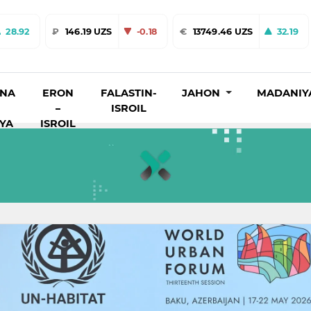
28.92
₽
146.19 UZS
-0.18
€
13749.46 UZS
32.19
INA
ERON
FALASTIN-
JAHON
MADANIY
–
ISROIL
IYA
ISROIL