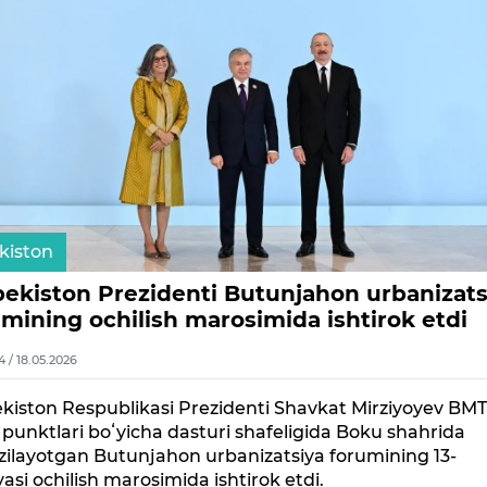
kiston
bekiston Prezidenti Butunjahon urbanizats
umining ochilish marosimida ishtirok etdi
4 / 18.05.2026
kiston Respublikasi Prezidenti Shavkat Mirziyoyev BM
 punktlari boʻyicha dasturi shafeligida Boku shahrida
zilayotgan Butunjahon urbanizatsiya forumining 13-
yasi ochilish marosimida ishtirok etdi.