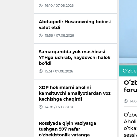
16:10 / 07.08.2026
Abduqodir Husanovning bobosi
vafot etdi
15:58 / 07.08.2026
Samarqandda yuk mashinasi
YTHga uchrab, haydovchi halok
bo‘ldi
O‘zbe
15:51 / 07.08.2026
Oʻz
XDP hokimlarni aholini
for
kamsituvchi amaliyotlardan voz
kechishga chaqirdi
14:0
14:38 / 07.08.2026
Oʻzbe
Aholi
Rossiyada qiyin vaziyatga
oʻtka
tushgan 597 nafar
sessi
o‘zbekistonlik vatanga