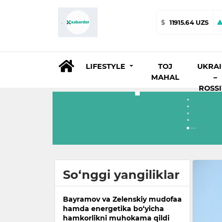
$
11915.64 UZS
LIFESTYLE
TOJ
UKRA
MAHAL
–
ROSS
So‘nggi yangiliklar
Bayramov va Zelenskiy mudofaa
hamda energetika bo‘yicha
hamkorlikni muhokama qildi