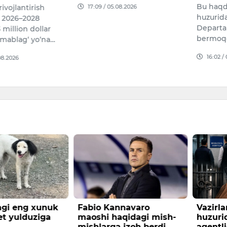
Bu haqd
17:09 / 05.08.2026
ivojlantirish
huzurid
 2026–2028
Departa
 million dollar
bermoq
mablag‘ yo‘na…
16:02 /
08.2026
gi eng xunuk
Fabio Kannavaro
Vazirl
net yulduziga
maoshi haqidagi mish-
huzuri
mishlarga izoh berdi
agentli