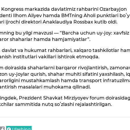
 Kongress markazida davlatimiz rahbarini Ozarbayjon
denti Ilhom Aliyev hamda BMTning Aholi punktlari boʻy
ri ijrochi direktori Anaklaudiya Rossbax kutib oldi.
ning bu yilgi mavzusi — “Barcha uchun uy-joy: xavfsiz
aror shaharlar hamda hamjamiyatlar”.
davlat va hukumat rahbarlari, xalqaro tashkilotlar h
lanish institutlari vakillari ishtirok etmoqda.
 doirasida shaharlarni barqaror rivojlantirish, zamona
zon uy-joylar qurish, shahar muhiti sifatini yaxshilash, i
arorligini mustahkamlash hamda transport infratuzilma
lantirish masalalari muhokama qilinadi.
ingdek, Prezident Shavkat Mirziyoyev forum doirasidag
chilar sammitida nutq soʻzlashi rejalashtirilgan.
Ulashing