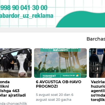
Barcha
tonda
6 AVGUSTGA OB-HAVO
Vazirl
likni
PROGNOZI
huzuri
irishga 463
agentli
5 avgust soat 20 dan 6
llar ajratiladi
so‘mdan
avgust soat 20 gacha
torojlik
nda chorvachilik