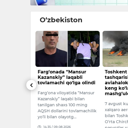
O‘zbekiston
l olmoqchi
Farg‘onada “Mansur
Toshkent 
a avtokredit
Kazanskiy” laqabli
tashqaris
r qismi
tovlamachi qo‘lga olindi
aviahalok
oplab
keng ko‘l
Farg‘ona viloyatida “Mansur
umkin
mashg‘ulo
Kazanskiy” laqabi bilan
 elektromobil
7 avgust k
tanilgan shaxs 100 ming
olingan
xalqaro aer
AQSH dollarini tovlamachilik
zining bir
bilan Toshk
yo‘li bilan olayotg…
t tomonidan
O‘rta Chir
14:35 / 09.08.2026
 etilmoqda.
parvozlar x