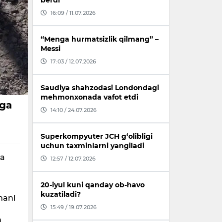
berdi
16:09 / 11.07.2026
“Menga hurmatsizlik qilmang” –
Messi
17:03 / 12.07.2026
Saudiya shahzodasi Londondagi
mehmonxonada vafot etdi
iga
14:10 / 24.07.2026
Superkompyuter JCH g‘olibligi
uchun taxminlarni yangiladi
na
12:57 / 12.07.2026
20-iyul kuni qanday ob-havo
kuzatiladi?
mani
15:49 / 19.07.2026
n