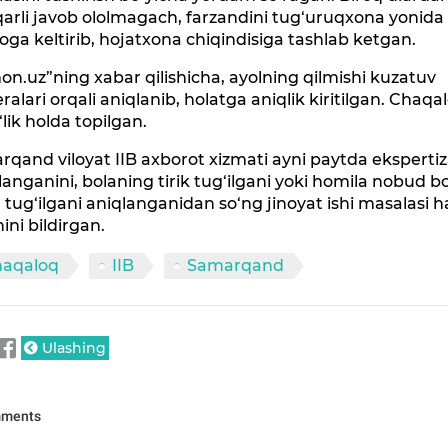
arli javob ololmagach, farzandini tug‘uruqxona yonida
ga keltirib, hojatxona chiqindisiga tashlab ketgan.
n.uz”ning xabar qilishicha, ayolning qilmishi kuzatuv
alari orqali aniqlanib, holatga aniqlik kiritilgan. Chaqa
‘lik holda topilgan.
qand viloyat IIB axborot xizmati ayni paytda eksperti
langanini, bolaning tirik tug‘ilgani yoki homila nobud bo‘
 tug‘ilgani aniqlanganidan so‘ng jinoyat ishi masalasi h
hini bildirgan.
haqaloq
IIB
Samarqand
Ulashing