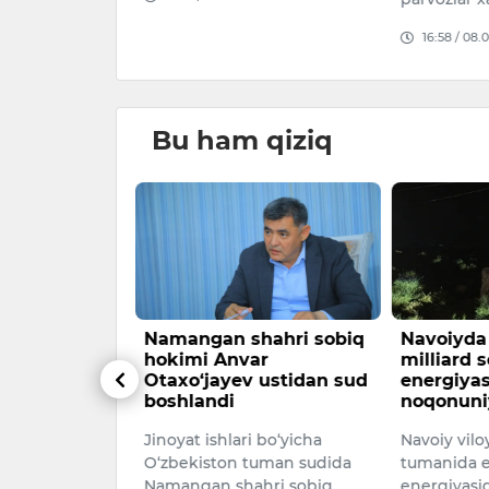
026
16:58 / 08.
Bu ham qiziq
olimning
Namangan shahri sobiq
Navoiyda
an
hokimi Anvar
milliard s
” kitobi
Otaxo‘jayev ustidan sud
energiya
i
boshlandi
noqonuni
Jinoyat ishlari bo‘yicha
Navoiy vilo
g 35 yilligi
O‘zbekiston tuman sudida
tumanida e
an turkiyalik
Namangan shahri sobiq
energiyasi