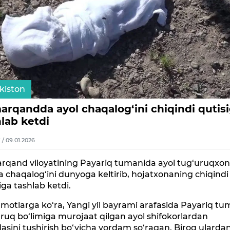
kiston
arqandda ayol chaqalog‘ini chiqindi qutis
hlab ketdi
7 / 09.01.2026
rqand viloyatining Payariq tumanida ayol tug‘uruqxo
a chaqalog‘ini dunyoga keltirib, hojatxonaning chiqindi
iga tashlab ketdi.
motlarga ko‘ra, Yangi yil bayrami arafasida Payariq tu
ruq bo‘limiga murojaat qilgan ayol shifokorlardan
asini tushirish bo‘yicha yordam so‘ragan. Biroq ularda