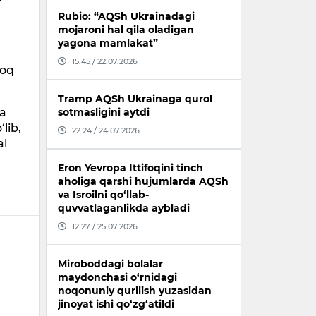
Rubio: “AQSh Ukrainadagi
mojaroni hal qila oladigan
yagona mamlakat”
15:45 / 22.07.2026
loq
Tramp AQSh Ukrainaga qurol
za
sotmasligini aytdi
lib,
22:24 / 24.07.2026
al
Eron Yevropa Ittifoqini tinch
aholiga qarshi hujumlarda AQSh
va Isroilni qo‘llab-
quvvatlaganlikda aybladi
12:27 / 25.07.2026
Miroboddagi bolalar
maydonchasi o‘rnidagi
noqonuniy qurilish yuzasidan
jinoyat ishi qo‘zg‘atildi