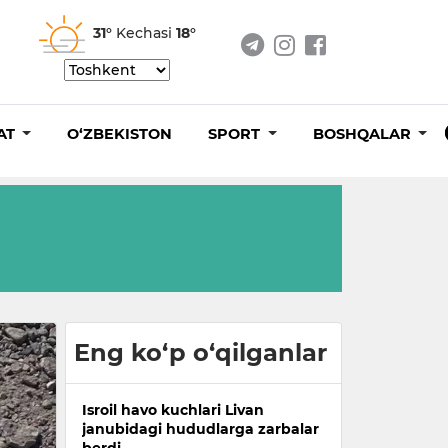
31°
Kechasi
18°
AT
O‘ZBEKISTON
SPORT
BOSHQALAR
Eng ko‘p o‘qilganlar
Isroil havo kuchlari Livan
janubidagi hududlarga zarbalar