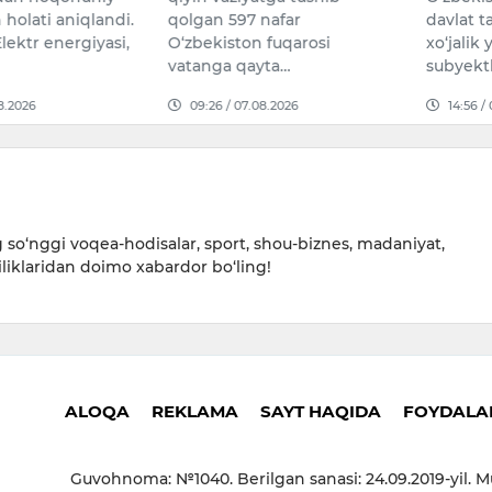
 holati aniqlandi.
qolgan 597 nafar
davlat t
ektr energiyasi,
O‘zbekiston fuqarosi
xo‘jalik 
vatanga qayta…
subyekt
08.2026
09:26 / 07.08.2026
14:56 /
so‘nggi voqea-hodisalar, sport, shou-biznes, madaniyat,
iliklaridan doimo xabardor bo‘ling!
ALOQA
REKLAMA
SAYT HAQIDA
FOYDALAN
Guvohnoma: №1040. Berilgan sanasi: 24.09.2019-yil. M