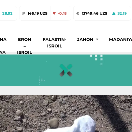
28.92
₽
146.19 UZS
-0.18
€
13749.46 UZS
32.19
INA
ERON
FALASTIN-
JAHON
MADANIY
–
ISROIL
IYA
ISROIL