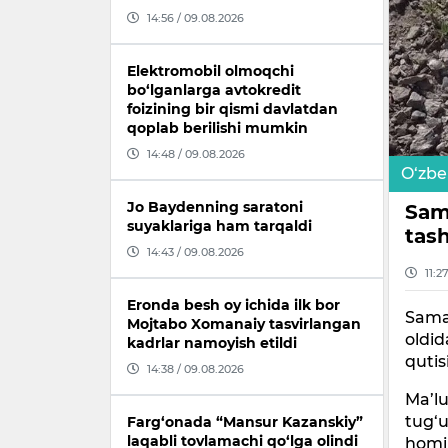
14:56 / 09.08.2026
Elektromobil olmoqchi
bo‘lganlarga avtokredit
foizining bir qismi davlatdan
qoplab berilishi mumkin
14:48 / 09.08.2026
O‘zbe
Jo Baydenning saratoni
Sam
suyaklariga ham tarqaldi
tas
14:43 / 09.08.2026
11:2
Eronda besh oy ichida ilk bor
Sama
Mojtabo Xomanaiy tasvirlangan
oldid
kadrlar namoyish etildi
qutis
14:38 / 09.08.2026
Ma’lu
tug‘u
Farg‘onada “Mansur Kazanskiy”
laqabli tovlamachi qo‘lga olindi
homil