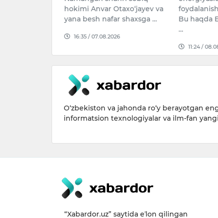
Kemal Yavuz
hokimi Anvar Otaxo‘jayev va
foydalanish
Men tanigan
yana besh nafar shaxsga …
Bu haqda El
…
16:35 / 07.08.2026
026
11:24 / 08.
O‘zbekiston va jahonda ro‘y berayotgan eng 
informatsion texnologiyalar va ilm-fan yang
“Xabardor.uz” saytida eʼlon qilingan