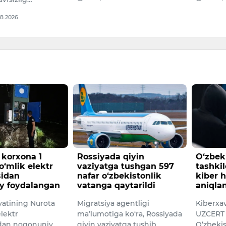
08.2026
 korxona 1
Rossiyada qiyin
O‘zbek
o‘mlik elektr
vaziyatga tushgan 597
tashkil
sidan
nafar o‘zbekistonlik
kiber 
y foydalangan
vatanga qaytarildi
aniqla
yatining Nurota
Migratsiya agentligi
Kiberxav
lektr
ma’lumotiga ko‘ra, Rossiyada
UZCERT 
dan noqonuniy
qiyin vaziyatga tushib
O‘zbeki