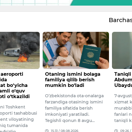
Barcha
aeroporti
Otaning ismini bolaga
Taniqli
ida
familiya qilib berish
Abdum
at bo‘yicha
mumkin bo‘ladi
Ubaydu
amli o‘quv
O‘zbekistonda ota-onalarga
7-avgus
ti o‘tkazildi
farzandiga otasining ismini
xizmat k
uni Toshkent
familiya sifatida berish
murabbiy
oporti tashabbusi
imkoniyati yaratiladi.
fanlari 
ent viloyatining
Tegishli qonun 8 avgu…
taniqli 
chiq tumanida
15:31 / 08.08.2026
09:26 /
avfsizlig…