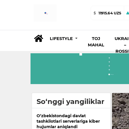
$
11915.64 UZS
LIFESTYLE
TOJ
UKRA
MAHAL
–
ROSS
So‘nggi yangiliklar
O‘zbekistondagi davlat
tashkilotlari serverlariga kiber
hujumlar aniqlandi