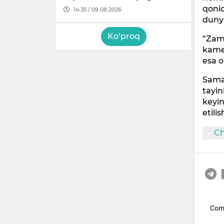
qoniq
14:35 / 09.08.2026
dunyo
Ko‘proq
“Zamo
kamer
esa o
Samar
tayin
keyin
etilis
C