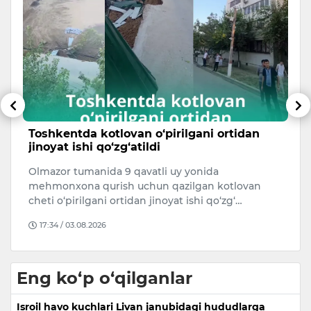
Toshkentda kotlovan o‘pirilgani ortidan
“
jinoyat ishi qo‘zg‘atildi
y
Olmazor tumanida 9 qavatli uy yonida
Xi
mehmonxona qurish uchun qazilgan kotlovan
ko
cheti o‘pirilgani ortidan jinoyat ishi qo‘zg‘…
ma
17:34 / 03.08.2026
Eng ko‘p o‘qilganlar
Isroil havo kuchlari Livan janubidagi hududlarga