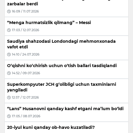
zarbalar berdi
16:09 / 11.07.2026
“Menga hurmatsizlik qilmang” – Messi
17:03 / 12.07.2026
Saudiya shahzodasi Londondagi mehmonxonada
vafot etdi
14:10 / 24.07.2026
O‘qishni ko‘chirish uchun o‘tish ballari tasdiqlandi
14:52 / 09.07.2026
Superkompyuter JCH g‘olibligi uchun taxminlarni
yangiladi
12:57 / 12.07.2026
“Lans” Husanovni qanday kashf etgani ma’lum bo‘ldi
17:05 / 08.07.2026
20-iyul kuni qanday ob-havo kuzatiladi?