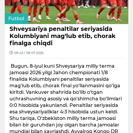
Futbol
Shveysariya penaltilar seriyasida
Kolumbiyani mag‘lub etib, chorak
finalga chiqdi
09:43 / 08.07.2026
Bugun, 8-iyul kuni Shveysariya milliy terma
jamoasi 2026 yilgi Jahon chempionati 1/8
finalida Kolumbiyani penaltilar seriyasida
mag‘lub etib, chorak final yo‘llanmasini qo‘lga
kiritdi. Vankuver shahrida bo‘lib o‘tgan
uchrashuvning asosiy va qo‘shimcha bo‘limlari
0:0 hisobida yakunlandi. Penaltilar seriyasida
esa shveysariyaliklar 4:3 hisobida ustun keldi.
Shu tariqa, O‘zbekiston milliy terma jamoasi
bilan bir guruhdan joy olgan barcha jamoalar
mundial bilan xayrlashdi. Avvalroq Kongo DR