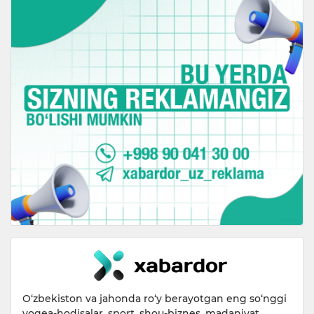
O‘zbekiston va jahonda ro‘y berayotgan eng so‘nggi
voqea-hodisalar, sport, shou-biznes, madaniyat,