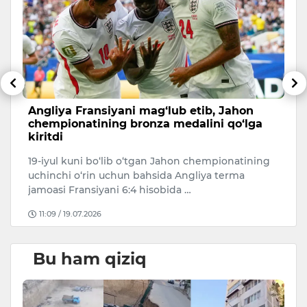
li
Angliya Fransiyani mag‘lub etib, Jahon
A
chempionatining bronza medalini qo‘lga
c
kiritdi
20
19-iyul kuni bo‘lib o‘tgan Jahon chempionatining
Ar
uchinchi o‘rin uchun bahsida Angliya terma
ke
jamoasi Fransiyani 6:4 hisobida …
11:09 / 19.07.2026
Bu ham qiziq