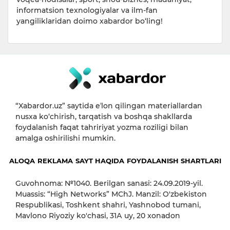
informatsion texnologiyalar va ilm-fan
yangiliklaridan doimo xabardor bo‘ling!
“Xabardor.uz” saytida eʼlon qilingan materiallardan
nusxa ko‘chirish, tarqatish va boshqa shakllarda
foydalanish faqat tahririyat yozma roziligi bilan
amalga oshirilishi mumkin.
ALOQA
REKLAMA
SAYT HAQIDA
FOYDALANISH SHARTLARI
Guvohnoma: №1040. Berilgan sanasi: 24.09.2019-yil.
Muassis: “High Networks” MChJ. Manzil: O'zbekiston
Respublikasi, Toshkent shahri, Yashnobod tumani,
Mavlono Riyoziy ko'chasi, 31А uy, 20 xonadon