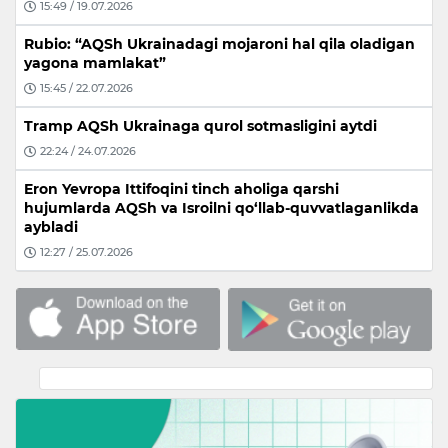
15:49 / 19.07.2026
Rubio: “AQSh Ukrainadagi mojaroni hal qila oladigan
yagona mamlakat”
15:45 / 22.07.2026
Tramp AQSh Ukrainaga qurol sotmasligini aytdi
22:24 / 24.07.2026
Eron Yevropa Ittifoqini tinch aholiga qarshi
hujumlarda AQSh va Isroilni qo‘llab-quvvatlaganlikda
aybladi
12:27 / 25.07.2026