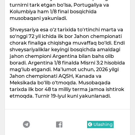
turnirni tark etgan bo‘lsa, Portugaliya va
Kolumbiya ham 1/8 final bosqichida
musobaqani yakunladi.
Shveysariya esa o‘z tarixida to‘rtinchi marta va
so‘nggi 72 yil ichida ilk bor Jahon chempionati
chorak finaliga chiqishga muvaffaq bo‘ldi. Endi
shveysariyaliklar keyingi bosqichda amaldagi
jahon chempioni Argentina bilan bahs olib
boradi. Argentina 1/8 finalda Misrni 3:2 hisobida
mag‘lub etgandi. Ma’lumot uchun, 2026 yilgi
Jahon chempionati AQSH, Kanada va
Meksikada bo‘lib o‘tmoqda. Musobaqada
tarixda ilk bor 48 ta milliy terma jamoa ishtirok
etmoqda. Turnir 19-iyul kuni yakunlanadi.
Ulashing