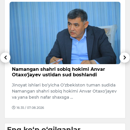
Namangan shahri sobiq hokimi Anvar
O
Otaxo‘jayev ustidan sud boshlandi
m
Jinoyat ishlari bo‘yicha O‘zbekiston tuman sudida
O‘
Namangan shahri sobiq hokimi Anvar Otaxo‘jayev
1-
va yana besh nafar shaxsga …
I
16:35 / 07.08.2026
Eng ko‘p o‘qilganlar