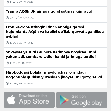
15:45 / 22.07.2026
Tramp AQSh Ukrainaga qurol sotmasligini aytdi
22:24 / 24.07.2026
Eron Yevropa Ittifoqini tinch aholiga qarshi
hujumlarda AQSh va Isroilni qo‘llab-quvvatlaganlikda
aybladi
12:27 / 25.07.2026
Shveysariya sudi Gulnora Karimova bo‘yicha ishni
yakunladi, Lombard Odier banki jarimaga tortildi
15:21 / 28.07.2026
Miroboddagi bolalar maydonchasi o‘rnidagi
noqonuniy qurilish yuzasidan jinoyat ishi qo‘zg‘atildi
17:59 / 01.08.2026