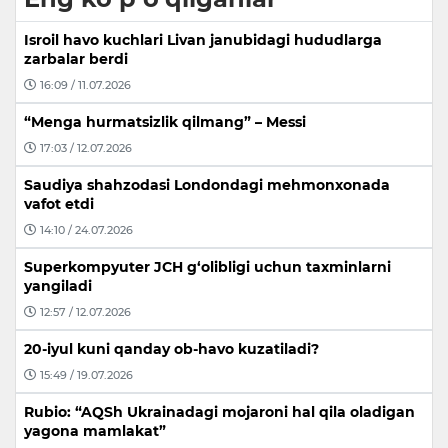
Isroil havo kuchlari Livan janubidagi hududlarga
zarbalar berdi
16:09 / 11.07.2026
“Menga hurmatsizlik qilmang” – Messi
17:03 / 12.07.2026
Saudiya shahzodasi Londondagi mehmonxonada
vafot etdi
14:10 / 24.07.2026
Superkompyuter JCH g‘olibligi uchun taxminlarni
yangiladi
12:57 / 12.07.2026
20-iyul kuni qanday ob-havo kuzatiladi?
15:49 / 19.07.2026
Rubio: “AQSh Ukrainadagi mojaroni hal qila oladigan
yagona mamlakat”