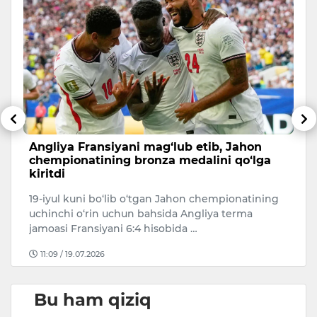
li
Angliya Fransiyani mag‘lub etib, Jahon
A
chempionatining bronza medalini qo‘lga
c
kiritdi
20
19-iyul kuni bo‘lib o‘tgan Jahon chempionatining
Ar
uchinchi o‘rin uchun bahsida Angliya terma
ke
jamoasi Fransiyani 6:4 hisobida …
11:09 / 19.07.2026
Bu ham qiziq