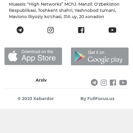
Muassis: “High Networks” MChJ. Manzil: O'zbekiston
Respublikasi, Toshkent shahri, Yashnobod tumani,
Mavlono Riyoziy ko'chasi, 31А uy, 20 xonadon
Arxiv
© 2023 Xabardor
By FullFocus.uz