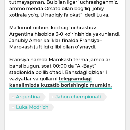
tutmayapman. Bu bilan ilgari uchrashganmiz,
ammo menda Orsato bilan bog‘liq ijobiy
xotirala yo‘q. U haqiqiy falokat”, dedi Luka.
Ma’lumot uchun, kechagi uchrashuv
Argentina hisobida 3-0 ko‘rinishida yakunlandi.
Janubiy Amerikaliklar finalda Fransiya–
Marokash juftligi g‘libi bilan o‘ynaydi.
Fransiya hamda Marokash terma jamoalar
bahsi bugun, soat 00:00 da “Al-Bayt”
stadionida bo‘lib o‘tadi. Bahsdagi qiziqarli
vaziyatlar va gollarni
telegramdagi
kanalimizda kuzatib borishingiz mumkin.
Argentina
Jahon chempionati
Luka Modrich