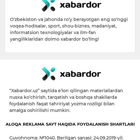
O‘zbekiston va jahonda ro‘y berayotgan eng so‘nggi
voqea-hodisalar, sport, shou-biznes, madaniyat,
informatsion texnologiyalar va ilm-fan
yangiliklaridan doimo xabardor bo‘ling!
“Xabardor.uz” saytida eʼlon qilingan materiallardan
nusxa ko‘chirish, tarqatish va boshqa shakllarda
foydalanish faqat tahririyat yozma roziligi bilan
amalga oshirilishi mumkin.
ALOQA
REKLAMA
SAYT HAQIDA
FOYDALANISH SHARTLARI
Guvohnoma: №1040. Berilgan sanasi: 24.09.2019-yil.