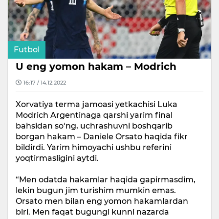
Futbol
U eng yomon hakam – Modrich
16:17 / 14.12.2022
Xorvatiya terma jamoasi yetkachisi Luka
Modrich Argentinaga qarshi yarim final
bahsidan so‘ng, uchrashuvni boshqarib
borgan hakam – Daniele Orsato haqida fikr
bildirdi. Yarim himoyachi ushbu referini
yoqtirmasligini aytdi.
“Men odatda hakamlar haqida gapirmasdim,
lekin bugun jim turishim mumkin emas.
Orsato men bilan eng yomon hakamlardan
biri. Men faqat bugungi kunni nazarda