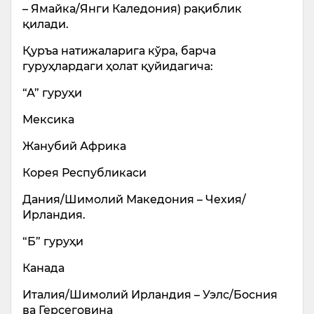
– Ямайка/Янги Каледония) рақиблик
қилади.
Қуръа натижаларига кўра, барча
гуруҳлардаги ҳолат қуйидагича:
“А” гуруҳи
Мексика
Жанубий Африка
Корея Республикаси
Дания/Шимолий Македония – Чехия/
Ирландия.
“Б” гуруҳи
Канада
Италия/Шимолий Ирландия – Уэлс/Босния
ва Герсеговина