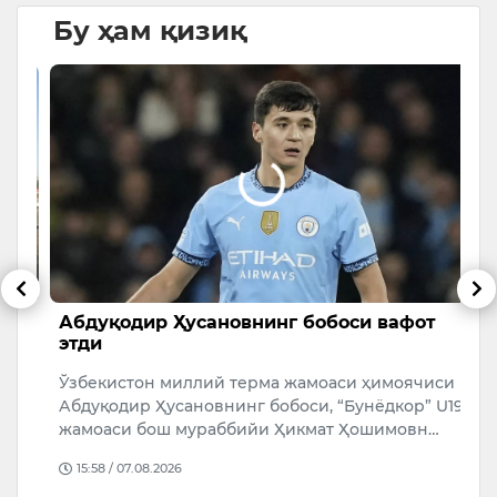
Бу ҳам қизиқ
б,
Абдуқодир Ҳусановнинг бобоси вафот
Н
этди
э
ф
Ўзбекистон миллий терма жамоаси ҳимоячиси
Н
Абдуқодир Ҳусановнинг бобоси, “Бунёдкор” U19
э
а
жамоаси бош мураббийи Ҳикмат Ҳошимовн…
а
15:58 / 07.08.2026