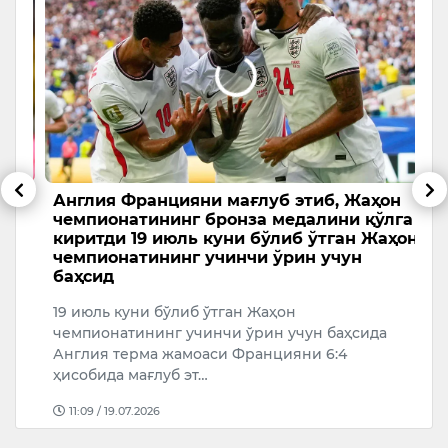
Англия Францияни мағлуб этиб, Жаҳон
А
чемпионатининг бронза медалини қўлга
ч
киритди 19 июль куни бўлиб ўтган Жаҳон
2
чемпионатининг учинчи ўрин учун
баҳсид
А
к
19 июль куни бўлиб ўтган Жаҳон
чемпионатининг учинчи ўрин учун баҳсида
Англия терма жамоаси Францияни 6:4
ҳисобида мағлуб эт…
11:09 / 19.07.2026