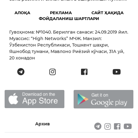
АЛОҚА
РЕКЛАМА
САЙТ ҲАҚИДА
ФОЙДАЛАНИШ ШАРТЛАРИ
Гувоҳнома: №1040. Берилган санаси: 24.09.2019 йил.
Муассис: “High Networks” МЧЖ. Манзил:
Ўзбекистон Республикаси, Тошкент шаҳри,
Яшнобод тумани, Мавлоно Риёзий кўчаси, 31А уй,
20 хонадон
Архив