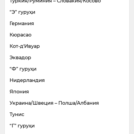
Туркия/Руминия – Словакия/Косово
“Э” гуруҳи
Германия
Кюрасао
Кот-д'Ивуар
Эквадор
“Ф” гуруҳи
Нидерландия
Япония
Украина/Швеция – Полша/Албания
Тунис
“Г” гуруҳи