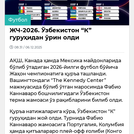
Футбол
ЖЧ-2026. Ўзбекистон “К”
гуруҳидан ўрин олди
08:31 / 06.12.2025
АҚШ, Канада ҳамда Мексика майдонларида
бўлиб ўтадиган 2026-йилги футбол бўйича
Жаҳон чемпионатига қуръа ташланди.
Вашингтондаги “Тhe Kennedy Center”
мажмуасида бўлиб ўтган маросимда Фабио
Каннаваро бошчилигидаги Ўзбекистон
терма жамоаси ўз рақибларини билиб олди.
Қуръа натижаларига кўра, Ўзбекистон “К”
гуруҳидан жой олди. Турнида Фабио
Каннаваро жамоасига Португалия, Колумбия
ҳамда қитъалараро плей-офф ғолиби (Конго