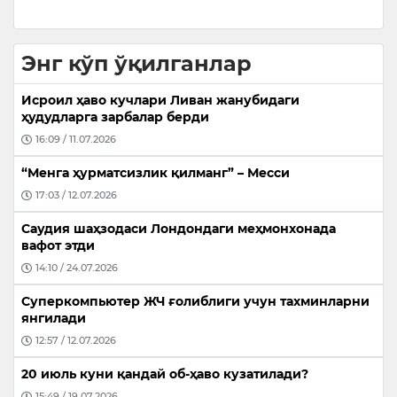
Энг кўп ўқилганлар
Исроил ҳаво кучлари Ливан жанубидаги
ҳудудларга зарбалар берди
16:09 / 11.07.2026
“Менга ҳурматсизлик қилманг” – Месси
17:03 / 12.07.2026
Саудия шаҳзодаси Лондондаги меҳмонхонада
вафот этди
14:10 / 24.07.2026
Суперкомпьютер ЖЧ ғолиблиги учун тахминларни
янгилади
12:57 / 12.07.2026
20 июль куни қандай об-ҳаво кузатилади?
15:49 / 19.07.2026