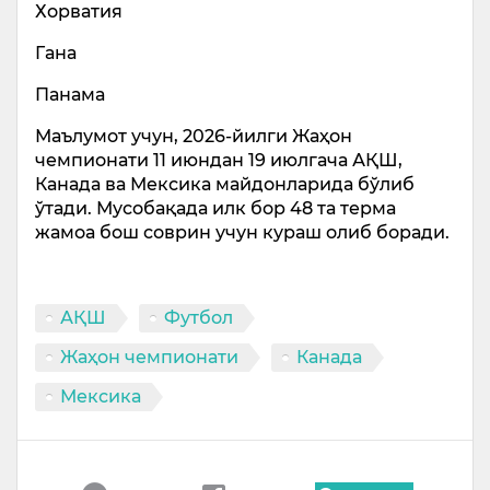
Хорватия
Гана
Панама
Маълумот учун, 2026-йилги Жаҳон
чемпионати 11 июндан 19 июлгача АҚШ,
Канада ва Мексика майдонларида бўлиб
ўтади. Мусобақада илк бор 48 та терма
жамоа бош соврин учун кураш олиб боради.
АҚШ
Футбол
Жаҳон чемпионати
Канада
Мексика