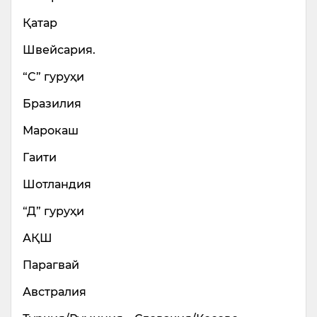
Қатар
Швейсария.
“C” гуруҳи
Бразилия
Марокаш
Гаити
Шотландия
“Д” гуруҳи
АҚШ
Парагвай
Австралия