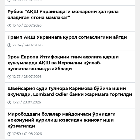
Рубио: “АҚШ Украинадаги можарони ҳал қила
оладиган ягона мамлакат”
15:45 / 22.07.2026
Трамп АҚШ Украинага қурол сотмаслигини айтди
22:24 / 24.07.2026
Эрон Европа Иттифоқини тинч аҳолига қарши
ҳужумларда АҚШ ва Исроилни қўллаб-
қувватлаганликда айблади
12:27 / 25.07.2026
Швейсария суди Гулнора Каримова бўйича ишни
якунлади, Lombard Odier банки жаримага тортилди
15:21 / 28.07.2026
Мирободдаги болалар майдончаси ўрнидаги
ноқонуний қурилиш юзасидан жиноят иши
қўзғатилди
17:59 / 01.08.2026