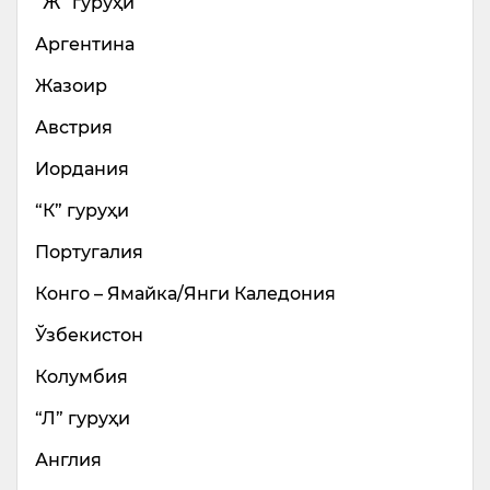
“Ж” гуруҳи
Аргентина
Жазоир
Австрия
Иордания
“К” гуруҳи
Португалия
Конго – Ямайка/Янги Каледония
Ўзбекистон
Колумбия
“Л” гуруҳи
Англия