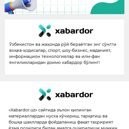
Ўзбекистон ва жаҳонда рўй бераётган энг сўнгги
воқеа-ҳодисалар, спорт, шоу-бизнес, маданият,
информацион технологиялар ва илм-фан
янгиликларидан доимо хабардор бўлинг!
«Xabardor.uz» сайтида эълон қилинган
материаллардан нусха кўчириш, тарқатиш ва
бошқа шаклларда фойдаланиш фақат таҳририят
ёзма розилиги билан амалга оширилиши мумкин.