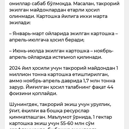
омиллар сабаб бўлмоқда. Масалан, такрорий
экилган майдонлардан етарли ҳосил
олинмади. Картошка йилига икки марта
экилади:
– Январь-март ойларида экилган картошка –
апрель-июлгача ҳосил беради;
– Июнь-июлда экилган картошка – ноябрь-
апрель ойларида истеъмол қилинади.
2024 йил ҳосили учун такрорий майдондан 1
миллион тонна картошка етиштирилган,
аммо ноябрь-апрель даврида 1,7 млн тонна
зарур. Йиғилган ҳосил талабнинг фақат 44
фоизини қоплайди.
Шунингдек, такрорий экиш учун уруғлик,
ўғит, ёқилғи ва бошқа ресурслар
қимматлашган. Маълумот ўрнида, 1 гектар
картошка экиш учун 55-60 млн сўм