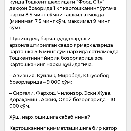
кунда Тошкент шаҳридаги “Фоод City”
деҳқон бозорида 1 кг картошканинг ўртача
нархи 8,5 минг сўмни ташкил этмоқда
(минимал 7,5 минг сўм, максимал 9 минг
сўм).
Шунингдек, барча ҳудудлардаги
арзонлаштирилган савдо ярмаркаларида
картошка 5-6 минг сўм нархида сотилмоқда.
Тошкентнинг йирик бозорларида эса
картошканинг нархи қуйидагича:
– Авиация, Қўйлиқ, Миробод, Юнусобод
бозорларида – 9 000 сўм;
– Сирғали, Фарҳод, Чилонзор, Эски Жува,
Қорақамиш, Аския, Олой бозорларида – 10
000 сўм.
Хўш, нарх ошишига сабаб нима?
Картошканинг қимматлашишига бир қатор