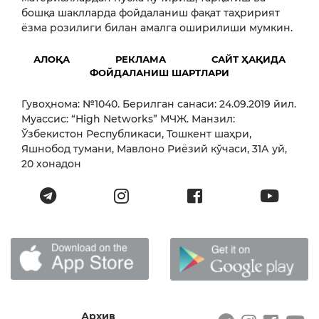
бошқа шаклларда фойдаланиш фақат таҳририят
ёзма розилиги билан амалга оширилиши мумкин.
АЛОҚА
РЕКЛАМА
САЙТ ҲАҚИДА
ФОЙДАЛАНИШ ШАРТЛАРИ
Гувоҳнома: №1040. Берилган санаси: 24.09.2019 йил.
Муассис: “High Networks” МЧЖ. Манзил:
Ўзбекистон Республикаси, Тошкент шаҳри,
Яшнобод тумани, Мавлоно Риёзий кўчаси, 31А уй,
20 хонадон
Архив