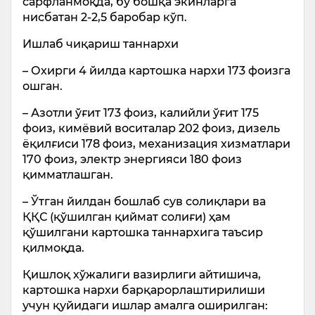
сарфланмоқда, бу бошқа экинларга
нисбатан 2-2,5 баробар кўп.
Ишлаб чиқариш таннархи
– Охирги 4 йилда картошка нархи 173 фоизга
ошган.
– Азотли ўғит 173 фоиз, калийли ўғит 175
фоиз, кимёвий воситалар 202 фоиз, дизель
ёқилғиси 178 фоиз, механизация хизматлари
170 фоиз, электр энергияси 180 фоиз
қимматлашган.
– Ўтган йилдан бошлаб сув солиқлари ва
ҚҚС (қўшилган қиймат солиғи) ҳам
қўшилгани картошка таннархига таъсир
қилмоқда.
Қишлоқ хўжалиги вазирлиги айтишича,
картошка нархи барқарорлаштирилиши
учун қуйидаги ишлар амалга оширилган: