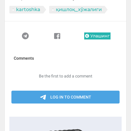
kartoshka
қишлоқ_хўжалиги
Улашинг