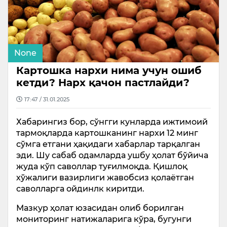
None
Картошка нархи нима учун ошиб
кетди? Нарх қачон пастлайди?
17:47 / 31.01.2025
Хабарингиз бор, сўнгги кунларда ижтимоий
тармоқларда картошканинг нархи 12 минг
сўмга етгани ҳақидаги хабарлар тарқалган
эди. Шу сабаб одамларда ушбу ҳолат бўйича
жуда кўп саволлар туғилмоқда. Қишлоқ
хўжалиги вазирлиги жавобсиз қолаётган
саволларга ойдинлк киритди.
Мазкур ҳолат юзасидан олиб борилган
мониторинг натижаларига кўра, бугунги