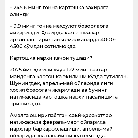
– 245,6 минг тонна картошка захирага
олинди;
– 9,9 минг тонна маҳсулот бозорларга
чиқарилди. Ҳозирда картошкалар
арзонлаштирилган ярмаркаларда 4000-
4500 сўмдан сотилмоқда.
Картошка нархи қачон тушади?
2025 йил ҳосили учун 122 минг гектар
майдонга картошка экилиши кўзда тутилган.
Шунингдек, апрель-май ойларида янги
ҳосил бозорга чиқарилади ва бунинг
натижасида картошка нархи пасайишига
эришилади.
Амалга оширилаётган саъй-ҳаракатлар
натижасида февраль-март ойларида
нархлар барқарорлашиши, апрель-май
ойларида эса пасайиши кутилмоқда.