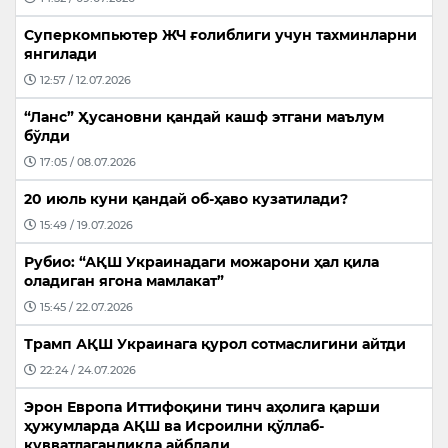
Суперкомпьютер ЖЧ ғолиблиги учун тахминларни
янгилади
12:57 / 12.07.2026
“Ланс” Ҳусановни қандай кашф этгани маълум
бўлди
17:05 / 08.07.2026
20 июль куни қандай об-ҳаво кузатилади?
15:49 / 19.07.2026
Рубио: “АҚШ Украинадаги можарони ҳал қила
оладиган ягона мамлакат”
15:45 / 22.07.2026
Трамп АҚШ Украинага қурол сотмаслигини айтди
22:24 / 24.07.2026
Эрон Европа Иттифоқини тинч аҳолига қарши
ҳужумларда АҚШ ва Исроилни қўллаб-
қувватлаганликда айблади