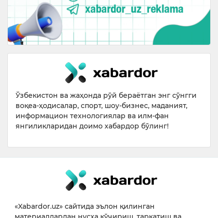
Ўзбекистон ва жаҳонда рўй бераётган энг сўнгги
воқеа-ҳодисалар, спорт, шоу-бизнес, маданият,
информацион технологиялар ва илм-фан
янгиликларидан доимо хабардор бўлинг!
«Xabardor.uz» сайтида эълон қилинган
материаллардан нусха кўчириш, тарқатиш ва