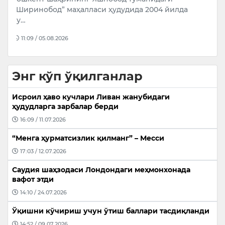
жиноятлар учун судланган айрим шахсларнинг
д
Россия Мудофаа вазирлиги билан ҳарбий
с
хизма…
14:31 / 05.08.2026
Энг кўп ўқилганлар
Исроил ҳаво кучлари Ливан жанубидаги
ҳудудларга зарбалар берди
16:09 / 11.07.2026
“Менга ҳурматсизлик қилманг” – Месси
17:03 / 12.07.2026
Саудия шаҳзодаси Лондондаги меҳмонхонада
вафот этди
14:10 / 24.07.2026
Ўқишни кўчириш учун ўтиш баллари тасдиқланди
14:52 / 09.07.2026