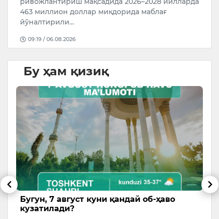
да
Бу ҳам қизиқ
5 август кунги об-ҳаво маълумоти
Ҳ
и
Тошкент шаҳрида ҳаво бироз булутли, вақти-