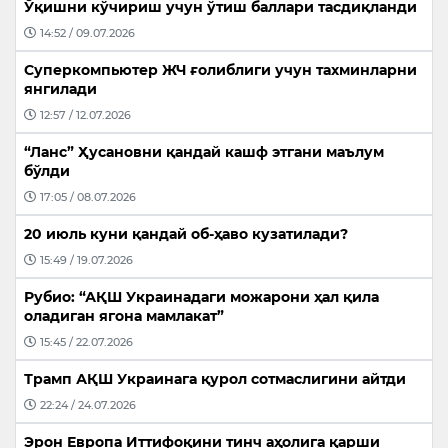
Ўқишни кўчириш учун ўтиш баллари тасдиқланди
14:52 / 09.07.2026
Суперкомпьютер ЖЧ ғолиблиги учун тахминларни
янгилади
12:57 / 12.07.2026
“Ланс” Ҳусановни қандай кашф этгани маълум
бўлди
17:05 / 08.07.2026
20 июль куни қандай об-ҳаво кузатилади?
15:49 / 19.07.2026
Рубио: “АҚШ Украинадаги можарони ҳал қила
оладиган ягона мамлакат”
15:45 / 22.07.2026
Трамп АҚШ Украинага қурол сотмаслигини айтди
22:24 / 24.07.2026
Эрон Европа Иттифоқини тинч аҳолига қарши