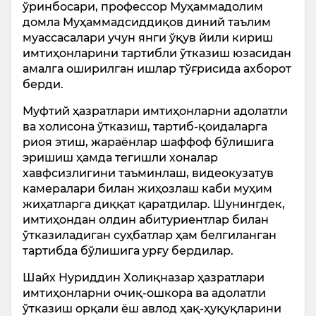
ўринбосари, профессор Муҳаммадолим
домла Муҳаммадсиддиқов диний таълим
муассасалари учун янги ўқув йили кириш
имтиҳонларини тартибли ўтказиш юзасидан
амалга оширилган ишлар тўғрисида ахборот
берди.
Муфтий ҳазратлари имтиҳонларни адолатли
ва холисона ўтказиш, тартиб-қоидаларга
риоя этиш, жараёнлар шаффоф бўлишига
эришиш ҳамда тегишли хоналар
хавфсизлигини таъминлаш, видеокузатув
камералари билан жиҳозлаш каби муҳим
жиҳатларга диққат қаратдилар. Шунингдек,
имтиҳондан олдин абитуриентлар билан
ўтказиладиган суҳбатлар ҳам белгиланган
тартибда бўлишига урғу бердилар.
Шайх Нуриддин Холиқназар ҳазратлари
имтиҳонларни очиқ-ошкора ва адолатли
ўтказиш орқали ёш авлод ҳақ-ҳуқуқларини