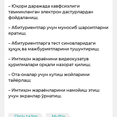
– Юқори даражада хавфсизлиги
таъминланган электрон дастурлардан
фойдаланиш;
– Абитуриентлар учун муносиб шароитларни
яратиш;
– Абитуриентларга тест синовларидаги
ҳуқуқ ва мажбуриятларини тушунтириш;
– Имтиҳон жараёнини видеокузатув
қурилмалари орқали назорат қилиш;
– Ота-оналар учун кутиш жойларини
тайёрлаш;
– Имтиҳон жараёнларини намойиш этиш
учун экранлар ўрнатиш.
Diniy ta'lim
Muftiy