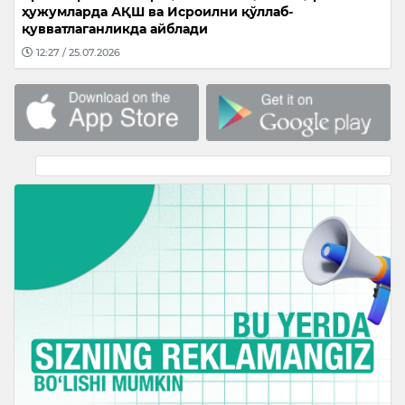
ҳужумларда АҚШ ва Исроилни қўллаб-
қувватлаганликда айблади
12:27 / 25.07.2026