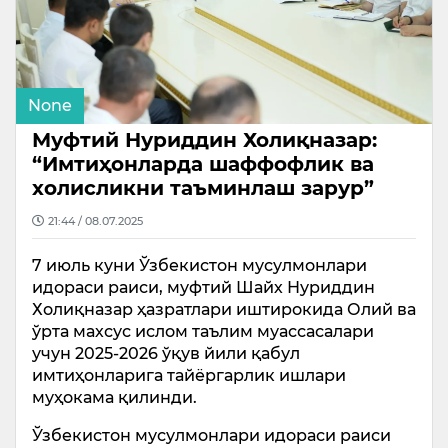
None
Муфтий Нуриддин Холиқназар:
“Имтиҳонларда шаффофлик ва
холисликни таъминлаш зарур”
21:44 / 08.07.2025
7 июль куни Ўзбекистон мусулмонлари
идораси раиси, муфтий Шайх Нуриддин
Холиқназар ҳазратлари иштирокида Олий ва
ўрта махсус ислом таълим муассасалари
учун 2025-2026 ўқув йили қабул
имтиҳонларига тайёргарлик ишлари
муҳокама қилинди.
Ўзбекистон мусулмонлари идораси раиси