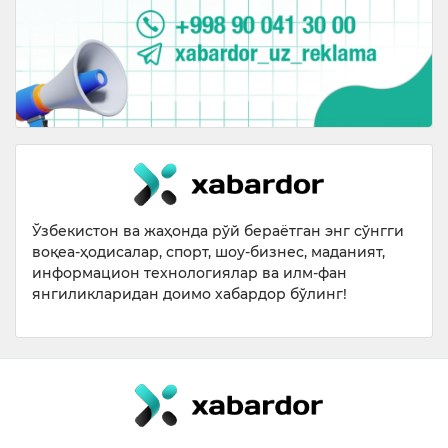
Ўзбекистон ва жаҳонда рўй бераётган энг сўнгги
воқеа-ҳодисалар, спорт, шоу-бизнес, маданият,
информацион технологиялар ва илм-фан
янгиликларидан доимо хабардор бўлинг!