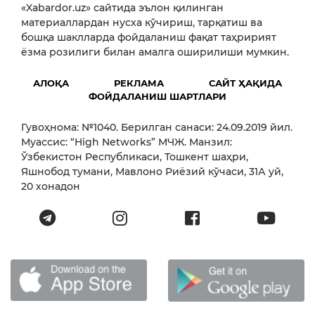
«Xabardor.uz» сайтида эълон қилинган
материаллардан нусха кўчириш, тарқатиш ва
бошқа шаклларда фойдаланиш фақат таҳририят
ёзма розилиги билан амалга оширилиши мумкин.
АЛОҚА
РЕКЛАМА
САЙТ ҲАҚИДА
ФОЙДАЛАНИШ ШАРТЛАРИ
Гувоҳнома: №1040. Берилган санаси: 24.09.2019 йил.
Муассис: “High Networks” МЧЖ. Манзил:
Ўзбекистон Республикаси, Тошкент шаҳри,
Яшнобод тумани, Мавлоно Риёзий кўчаси, 31А уй,
20 хонадон