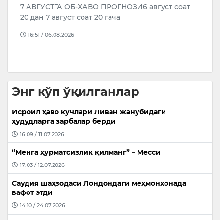
Ҳ
вақти билан ўзгарувчан бўлади, ёғингарчилик
“
кутилмайди. Шамол шарқдан 3-8 м/с тезл…
Т
16:44 / 04.08.2026
а
Энг кўп ўқилганлар
Исроил ҳаво кучлари Ливан жанубидаги
ҳудудларга зарбалар берди
16:09 / 11.07.2026
“Менга ҳурматсизлик қилманг” – Месси
17:03 / 12.07.2026
Саудия шаҳзодаси Лондондаги меҳмонхонада
вафот этди
14:10 / 24.07.2026