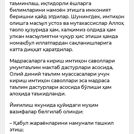
таъминлаш, иқтидорли ёшларга
билимларини намоён этишга имконият
беришни қайд этдилар. Шунингдек, имтиҳон
олишга масъул устоз ва мутахассислар Аллоҳ
таоло ҳузурида ҳам, халқимиз олдида ҳам
улкан масъулиятни чуқур ҳис этиши ҳамда
номақбул иллатлардан сақланишларига
катта диққат қаратдилар.
Мадрасаларга кириш имтиҳон саволлари
умумтаълим мактаб дастурлари асосида,
Олий диний таълим муассасалари учун
кириш имтиҳон саволлари эса мадраса
таълим дастурлари асосида бўлиши ҳам
алоҳида таъкидланди.
Йиғилиш якунида қуйидаги муҳим
вазифалар белгилаб олинди:
– Қабул жараёнларини намунали ташкил
этиш;