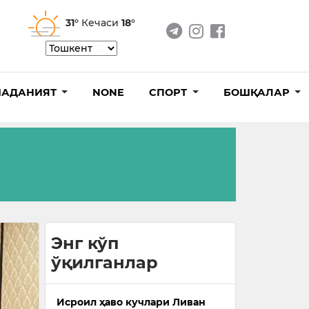
31°
Кечаси
18°
АДАНИЯТ
NONE
СПОРТ
БОШҚАЛАР
Энг кўп
ўқилганлар
Исроил ҳаво кучлари Ливан