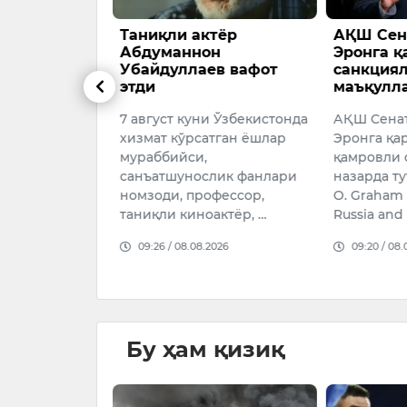
смини
Таниқли актёр
АҚШ Сена
илия қилиб
Абдуманнон
Эронга 
кин бўлади
Убайдуллаев вафот
санкция
этди
маъқулл
 ота-оналарга
7 август куни Ўзбекистонда
АҚШ Сенат
отасининг
хизмат кўрсатган ёшлар
Эронга қа
лия сифатида
мураббийси,
қамровли 
ияти
санъатшунослик фанлари
назарда т
егишли қонун
номзоди, профессор,
O. Graham 
таниқли киноактёр, …
Russia and 
026
09:26 / 08.08.2026
09:20 / 08.
Бу ҳам қизиқ