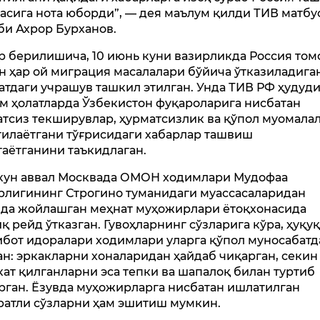
асига нота юборди”, — дея маълум қилди ТИВ матбу
би Ахрор Бурханов.
р берилишича, 10 июнь куни вазирликда Россия то
н ҳар ой миграция масалалари бўйича ўтказиладига
атдаги учрашув ташкил этилган. Унда ТИВ РФ ҳудуд
м ҳолатларда Ўзбекистон фуқароларига нисбатан
атсиз текширувлар, ҳурматсизлик ва қўпол муомала
тилаётгани тўғрисидаги хабарлар ташвиш
таётганини таъкидлаган.
кун аввал Москвада ОМОН ходимлари Мудофаа
рлигининг Строгино туманидаги муассасаларидан
да жойлашган меҳнат муҳожирлари ётоқхонасида
иқ рейд ўтказган. Гувоҳларнинг сўзларига кўра, ҳуқуқ
ибот идоралари ходимлари уларга қўпол муносабатд
ан: эркакларни хоналаридан ҳайдаб чиқарган, секин
кат қилганларни эса тепки ва шапалоқ билан туртиб
рган. Ёзувда муҳожирларга нисбатан ишлатилган
ратли сўзларни ҳам эшитиш мумкин.