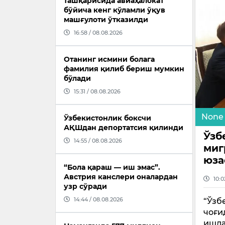
ташқарисида авиаҳалокат
бўйича кенг кўламли ўқув
машғулоти ўтказилди
16:58 / 08.08.2026
Отанинг исмини болага
фамилия қилиб бериш мумкин
бўлади
15:31 / 08.08.2026
None
Ўзбекистонлик боксчи
АҚШдан депортатсия қилинди
Ўзб
14:55 / 08.08.2026
миг
юза
“Бола қараш — иш эмас”.
Австрия канслери оналардан
10:0
узр сўради
14:44 / 08.08.2026
“Ўзб
чоғи
ишла