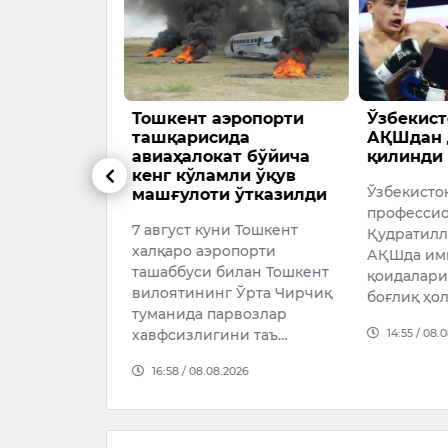
да машҳур
Тошкент аэропорти
Ўзбекист
 зўрлаш
ташқарисида
АҚШдан 
дор деб
авиаҳалокат бўйича
қилинди
кенг кўламли ўқув
Ўзбекисто
машғулоти ўтказилди
нг Мумбай
профессио
7 август куни Тошкент
ашҳур
Қудратилл
халқаро аэропорти
рналининг
АҚШда им
ташаббуси билан Тошкент
уҳаррири
қоидалари
вилоятининг Ўрта Чирчиқ
лни
боғлиқ ҳол
туманида парвозлар
зўрлаганликда
14:55 / 08.
хавфсизлигини таъ…
16:58 / 08.08.2026
026