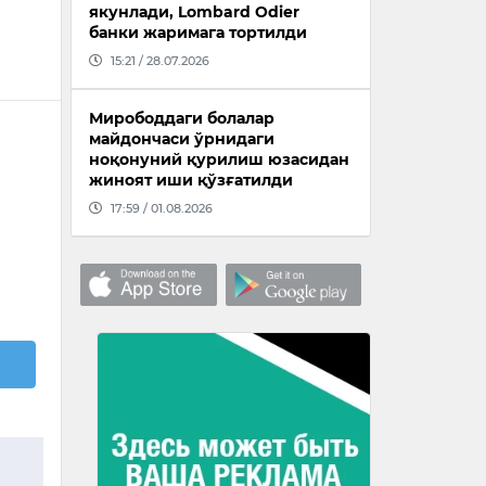
якунлади, Lombard Odier
банки жаримага тортилди
15:21 / 28.07.2026
Мирободдаги болалар
майдончаси ўрнидаги
ноқонуний қурилиш юзасидан
жиноят иши қўзғатилди
17:59 / 01.08.2026