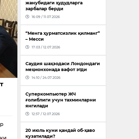
жанубидаги ҳудудларга
зарбалар берди
16:09 / 11.07.2026
“Менга ҳурматсизлик қилманг”
– Месси
17:03 / 12.07.2026
Саудия шаҳзодаси Лондондаги
меҳмонхонада вафот этди
14:10 / 24.07.2026
т
Суперкомпьютер ЖЧ
ғолиблиги учун тахминларни
янгилади
12:57 / 12.07.2026
ар
20 июль куни қандай об-ҳаво
кузатилади?
шқи