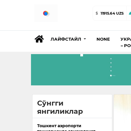
$
11915.64 UZS
ЛАЙФСТАЙЛ
NONE
УКР
– Р
Сўнгги
янгиликлар
Тошкент аэропорти