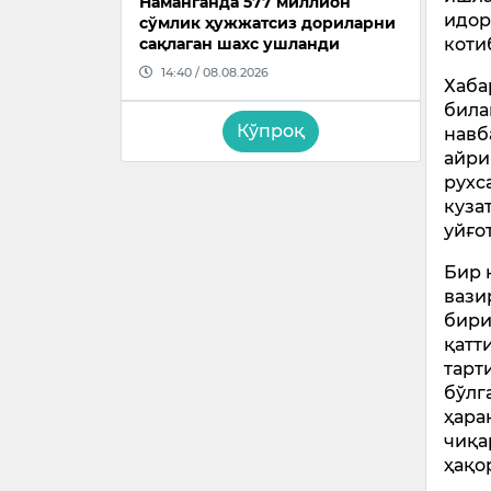
Наманганда 577 миллион
идор
сўмлик ҳужжатсиз дориларни
коти
сақлаган шахс ушланди
14:40 / 08.08.2026
Хаба
била
Кўпроқ
навб
айри
рухс
куза
уйғо
Бир 
вази
бири
қатт
тарт
бўлг
ҳара
чиқа
ҳақо