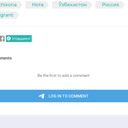
chixona
Нота
Ўзбекистон
Россия
grant
Улашинг