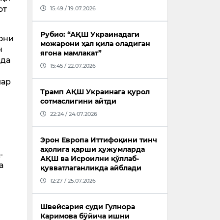
от
15:49 / 19.07.2026
Рубио: “АҚШ Украинадаги
мони
можарони ҳал қила оладиган
н
ягона мамлакат”
ида
15:45 / 22.07.2026
лар
Трамп АҚШ Украинага қурол
сотмаслигини айтди
22:24 / 24.07.2026
Эрон Европа Иттифоқини тинч
аҳолига қарши ҳужумларда
-
АҚШ ва Исроилни қўллаб-
а
қувватлаганликда айблади
12:27 / 25.07.2026
Швейсария суди Гулнора
Каримова бўйича ишни