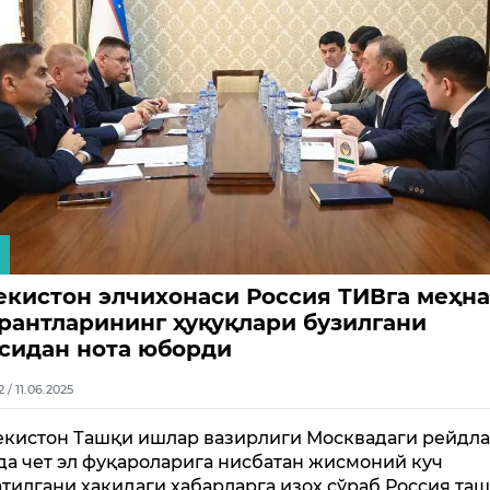
екистон элчихонаси Россия ТИВга меҳна
рантларининг ҳуқуқлари бузилгани
сидан нота юборди
2 / 11.06.2025
екистон Ташқи ишлар вазирлиги Москвадаги рейдл
да чет эл фуқароларига нисбатан жисмоний куч
тилгани ҳақидаги хабарларга изоҳ сўраб Россия та