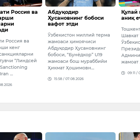
ти Россия ва
Абдуқодир
Қулай
қарши
Ҳусановнинг бобоси
аниқ е
ларни
вафот этди
Тошкен
ади
Ўзбекистон миллий терма
Шавкат
и Россия ва
жамоаси ҳимоячиси
Ўзбекис
рши кенг
Абдуқодир Ҳусановнинг
Презид
санкцияларни
бобоси, “Бунёдкор” U19
Админи
утувчи “Линдсей
жамоаси бош мураббийи
жамоат
Sanctioning
Ҳикмат Ҳошимовн…
09:11 /
Iran …
15:58 / 07.08.2026
08.2026