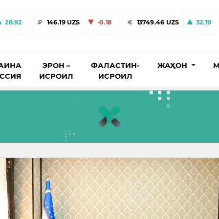
28.92
₽
146.19 UZS
-0.18
€
13749.46 UZS
32.19
АИНА
ЭРОН –
ФАЛАСТИН-
ЖАҲОН
М
ОССИЯ
ИСРОИЛ
ИСРОИЛ