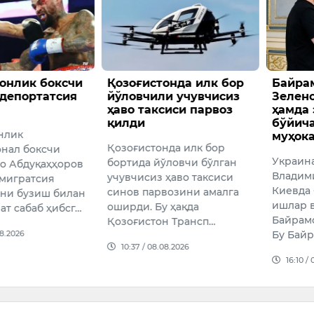
онлик боксчи
Қозоғистонда илк бор
Байра
депортатсия
йўловчили учувчисиз
Зелен
ҳаво таксиси парвоз
ҳамда 
қилди
бўйич
нлик
муҳок
Қозоғистонда илк бор
нал боксчи
Украин
бортида йўловчи бўлган
о Абдуқаҳҳоров
Владим
учувчисиз ҳаво таксиси
мигратсия
Киевда
синов парвозини амалга
ни бузиш билан
ишлар 
оширди. Бу ҳақда
ат сабаб ҳибсг…
Байрамо
Қозоғистон Трансп…
08.2026
Бу Бай
10:37 / 08.08.2026
16:10 /