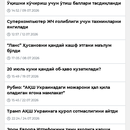
Ўқишни кўчириш учун ўтиш баллари тасдиқланди
14:52 / 09.07.2026
Суперкомпьютер ЖЧ ғолиблиги учун тахминларни
янгилади
12:57 / 12.07.2026
“Ланс” Ҳусановни қандай кашф этгани маълум
бўлди
17:05 / 08.07.2026
20 июль куни қандай об-ҳаво кузатилади?
15:49 / 19.07.2026
Рубио: “АҚШ Украинадаги можарони ҳал қила
оладиган ягона мамлакат”
15:45 / 22.07.2026
Трамп АҚШ Украинага қурол сотмаслигини айтди
22:24 / 24.07.2026
Эрон Европа Иттифоқини тинч аҳолига қарши