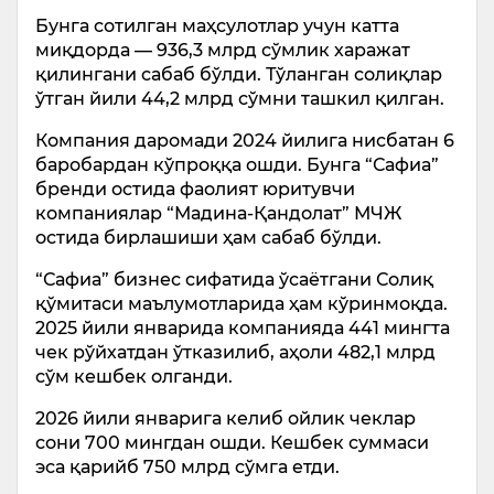
Бунга сотилган маҳсулотлар учун катта
миқдорда — 936,3 млрд сўмлик харажат
қилингани сабаб бўлди. Тўланган солиқлар
ўтган йили 44,2 млрд сўмни ташкил қилган.
Компания даромади 2024 йилига нисбатан 6
баробардан кўпроққа ошди. Бунга “Сафиа”
бренди остида фаолият юритувчи
компаниялар “Мадина-Қандолат” МЧЖ
остида бирлашиши ҳам сабаб бўлди.
“Сафиа” бизнес сифатида ўсаётгани Солиқ
қўмитаси маълумотларида ҳам кўринмоқда.
2025 йили январида компанияда 441 мингта
чек рўйхатдан ўтказилиб, аҳоли 482,1 млрд
сўм кешбек олганди.
2026 йили январига келиб ойлик чеклар
сони 700 мингдан ошди. Кешбек суммаси
эса қарийб 750 млрд сўмга етди.