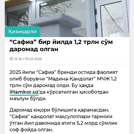
Қизиқарли
“Сафиа” бир йилда 1,2 трлн сўм
даромад олган
15:39 / 19.03.2026
2025 йили “Сафиа” бренди остида фаолият
олиб борувчи “Мадина-Қандолат” МЧЖ 1,2
трлн сўм даромад олди. Бу ҳақда
iHamkor.uz
'да кўрсатилган ҳисоботдан
маълум бўлди.
Даромад юқори бўлишига қарамасдан,
“Сафиа” қандолат маҳсулотлари тармоғи
ўтган йил давомида атиги 5,2 млрд сўмлик
соф фойда олган.