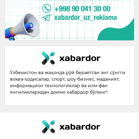
Ўзбекистон ва жаҳонда рўй бераётган энг сўнгги
воқеа-ҳодисалар, спорт, шоу-бизнес, маданият,
информацион технологиялар ва илм-фан
янгиликларидан доимо хабардор бўлинг!