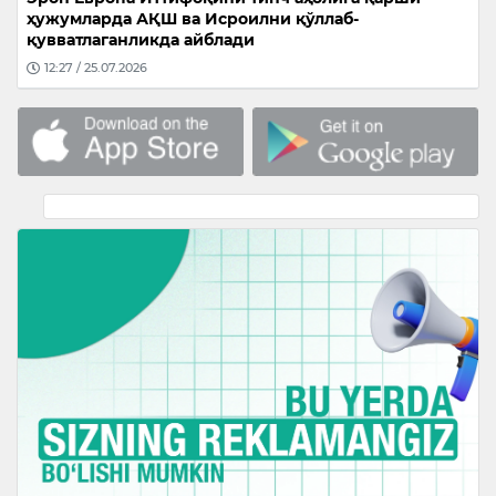
ҳужумларда АҚШ ва Исроилни қўллаб-
қувватлаганликда айблади
12:27 / 25.07.2026