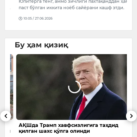
Б
Юпитерга тенг, аммо зичлиги пахтақанддан ҳам
н
а…
паст бўлган иккита ноёб сайёрани кашф этди.
т
10:05 / 27.06.2026
Бу ҳам қизиқ
иб
АҚШда Трамп хавфсизлигига таҳдид
“
ан
қилган шахс қўлга олинди
ю