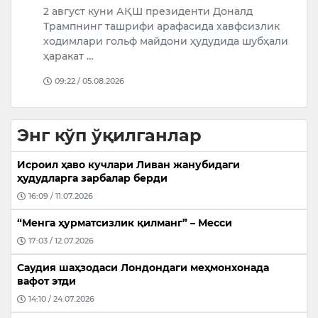
2 август куни АҚШ президенти Доналд
Х
Трампнинг ташрифи арафасида хавфсизлик
т
ходимлари гольф майдони ҳудудида шубҳали
м
ҳаракат …
09:22 / 05.08.2026
Энг кўп ўқилганлар
Исроил ҳаво кучлари Ливан жанубидаги
ҳудудларга зарбалар берди
16:09 / 11.07.2026
“Менга ҳурматсизлик қилманг” – Месси
17:03 / 12.07.2026
Саудия шаҳзодаси Лондондаги меҳмонхонада
вафот этди
14:10 / 24.07.2026