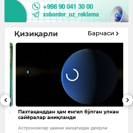
Қизиқарли
Барчаси
да
Пахтақанддан ҳам енгил бўлган улкан
Ж
сайёралар аниқланди
м
к
Астрономлар ҳажми жиҳатидан деярли