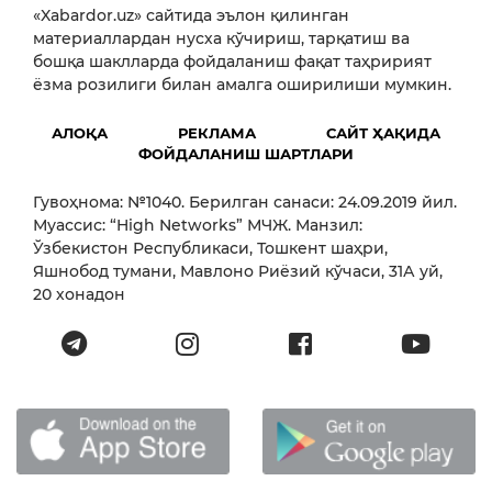
«Xabardor.uz» сайтида эълон қилинган
материаллардан нусха кўчириш, тарқатиш ва
бошқа шаклларда фойдаланиш фақат таҳририят
ёзма розилиги билан амалга оширилиши мумкин.
АЛОҚА
РЕКЛАМА
САЙТ ҲАҚИДА
ФОЙДАЛАНИШ ШАРТЛАРИ
Гувоҳнома: №1040. Берилган санаси: 24.09.2019 йил.
Муассис: “High Networks” МЧЖ. Манзил:
Ўзбекистон Республикаси, Тошкент шаҳри,
Яшнобод тумани, Мавлоно Риёзий кўчаси, 31А уй,
20 хонадон