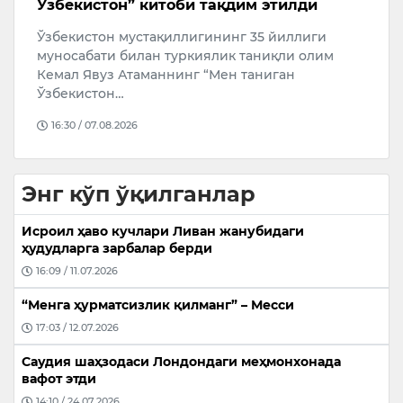
велосипедчини уриб юборди
э
Бугун, 6 август куни Андижон шаҳрининг
Ў
Пирмуҳаммедов кўчасида йўл-транспорт
А
ҳодисаси содир бўлди.
ж
15:20 / 06.08.2026
Энг кўп ўқилганлар
Исроил ҳаво кучлари Ливан жанубидаги
ҳудудларга зарбалар берди
16:09 / 11.07.2026
“Менга ҳурматсизлик қилманг” – Месси
17:03 / 12.07.2026
Саудия шаҳзодаси Лондондаги меҳмонхонада
вафот этди
14:10 / 24.07.2026