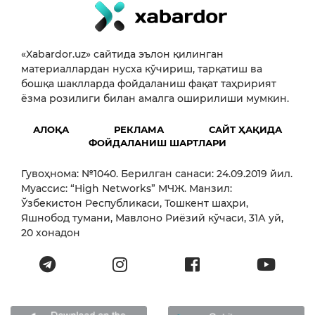
«Xabardor.uz» сайтида эълон қилинган
материаллардан нусха кўчириш, тарқатиш ва
бошқа шаклларда фойдаланиш фақат таҳририят
ёзма розилиги билан амалга оширилиши мумкин.
АЛОҚА
РЕКЛАМА
САЙТ ҲАҚИДА
ФОЙДАЛАНИШ ШАРТЛАРИ
Гувоҳнома: №1040. Берилган санаси: 24.09.2019 йил.
Муассис: “High Networks” МЧЖ. Манзил:
Ўзбекистон Республикаси, Тошкент шаҳри,
Яшнобод тумани, Мавлоно Риёзий кўчаси, 31А уй,
20 хонадон