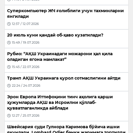
Суперкомпьютер ЖЧ ғолиблиги учун тахминларни
янгилади
12:57 / 12.07.2026
20 июль куни қандай об-ҳаво кузатилади?
15:49 / 19.07.2026
Рубио: “АҚШ Украинадаги можарони ҳал қила
оладиган ягона мамлакат”
15:45 / 22.07.2026
Трамп АҚШ Украинага қурол сотмаслигини айтди
22:24 / 24.07.2026
Эрон Европа Иттифоқини тинч аҳолига қарши
ҳужумларда АҚШ ва Исроилни қўллаб-
қувватлаганликда айблади
12:27 / 25.07.2026
Швейсария суди Гулнора Каримова бўйича ишни
якунлади, Lombard Odier банки жаримага тортилди