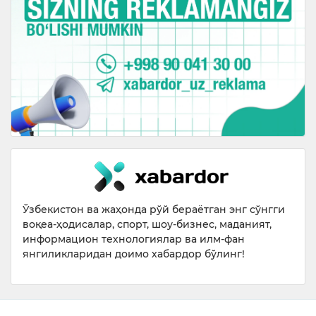
Ўзбекистон ва жаҳонда рўй бераётган энг сўнгги
воқеа-ҳодисалар, спорт, шоу-бизнес, маданият,
информацион технологиялар ва илм-фан
янгиликларидан доимо хабардор бўлинг!