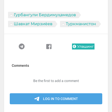
Гурбангули Бердимуҳамедов
Шавкат Мирзиёев
Туркманистон
Улашинг