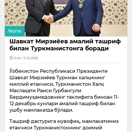
None
Шавкат Мирзиёев амалий ташриф
билан Туркманистонга боради
11:41 / 11.12.2025
Ўзбекистон Республикаси Президенти
Шавкат Мирзиёев Туркман халқининг
миллий етакчиси, Туркманистон Халқ
Маслаҳати Раиси Гурбангули
Бердимуҳамедовнинг таклифига биноан 11-
12 декабрь кунлари амалий ташриф билан
ушбу мамлакатда бўлади.
Ташриф дастурига мувофиқ, мамлакатимиз
етакчиси Туркманистоннинг доимий