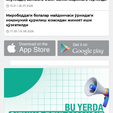
15:21 / 28.07.2026
Мирободдаги болалар майдончаси ўрнидаги
ноқонуний қурилиш юзасидан жиноят иши
қўзғатилди
17:59 / 01.08.2026