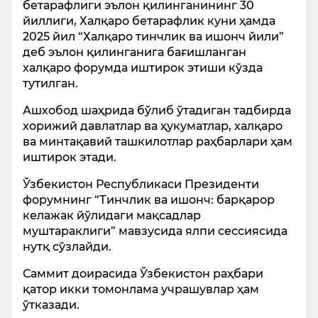
бетарафлиги эълон қилинганининг 30
йиллиги, Халқаро бетарафлик куни ҳамда
2025 йил “Халқаро тинчлик ва ишонч йили”
деб эълон қилинганига бағишланган
халқаро форумда иштирок этиши кўзда
тутилган.
Ашхобод шаҳрида бўлиб ўтадиган тадбирда
хорижий давлатлар ва ҳукуматлар, халқаро
ва минтақавий ташкилотлар раҳбарлари ҳам
иштирок этади.
Ўзбекистон Республикаси Президенти
форумнинг “Тинчлик ва ишонч: барқарор
келажак йўлидаги мақсадлар
муштараклиги” мавзусида ялпи сессиясида
нутқ сўзлайди.
Саммит доирасида Ўзбекистон раҳбари
қатор икки томонлама учрашувлар ҳам
ўтказади.