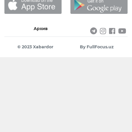
Архив
© 2023 Xabardor
By FullFocus.uz