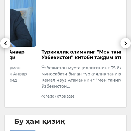
Туркиялик олимнинг “Мен таниган
Б
Ўзбекистон” китоби тақдим этилди
э
м
Ўзбекистон мустақиллигининг 35 йиллиги
У
муносабати билан туркиялик таниқли олим
К
Кемал Явуз Атаманнинг “Мен таниган
Ж
Ўзбекистон…
Б
16:30 / 07.08.2026
Бу ҳам қизиқ