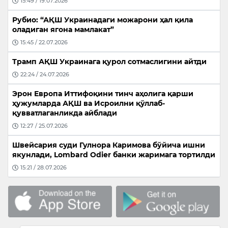
15:49 / 19.07.2026
Рубио: “АҚШ Украинадаги можарони ҳал қила
оладиган ягона мамлакат”
15:45 / 22.07.2026
Трамп АҚШ Украинага қурол сотмаслигини айтди
22:24 / 24.07.2026
Эрон Европа Иттифоқини тинч аҳолига қарши
ҳужумларда АҚШ ва Исроилни қўллаб-
қувватлаганликда айблади
12:27 / 25.07.2026
Швейсария суди Гулнора Каримова бўйича ишни
якунлади, Lombard Odier банки жаримага тортилди
15:21 / 28.07.2026