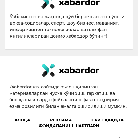
Ўзбекистон ва жаҳонда рўй бераётган энг сўнгги
воқеа-ҳодисалар, спорт, шоу-бизнес, маданият,
информацион технологиялар ва илм-фан
янгиликларидан доимо хабардор бўлинг!
«Xabardor.uz» сайтида эълон қилинган
материаллардан нусха кўчириш, тарқатиш ва
бошқа шаклларда фойдаланиш фақат таҳририят
ёзма розилиги билан амалга оширилиши мумкин.
АЛОҚА
РЕКЛАМА
САЙТ ҲАҚИДА
ФОЙДАЛАНИШ ШАРТЛАРИ