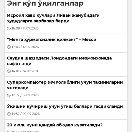
Энг кўп ўқилганлар
Исроил ҳаво кучлари Ливан жанубидаги
ҳудудларга зарбалар берди
16:09 / 11.07.2026
“Менга ҳурматсизлик қилманг” – Месси
17:03 / 12.07.2026
Саудия шаҳзодаси Лондондаги меҳмонхонада
вафот этди
14:10 / 24.07.2026
Суперкомпьютер ЖЧ ғолиблиги учун тахминларни
янгилади
12:57 / 12.07.2026
Ўқишни кўчириш учун ўтиш баллари тасдиқланди
14:52 / 09.07.2026
20 июль куни қандай об-ҳаво кузатилади?