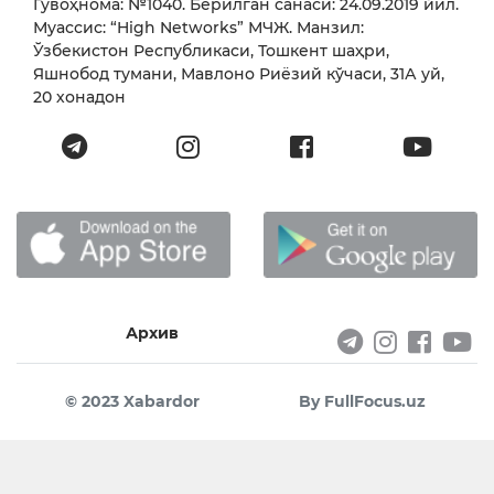
Гувоҳнома: №1040. Берилган санаси: 24.09.2019 йил.
Муассис: “High Networks” МЧЖ. Манзил:
Ўзбекистон Республикаси, Тошкент шаҳри,
Яшнобод тумани, Мавлоно Риёзий кўчаси, 31А уй,
20 хонадон
Архив
© 2023 Xabardor
By FullFocus.uz