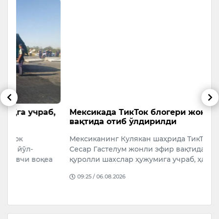
б,
Мексикада ТикТок блогери жонли эфир
Т
вақтида отиб ўлдирилди
ҳ
Мексиканинг Кулякан шаҳрида ТикТок блогери
Ў
Сесар Гастелум жонли эфир вақтида номаълум
б
а
қуролли шахслар ҳужумига учраб, ҳалок …
ҳ
э
09:25 / 06.08.2026