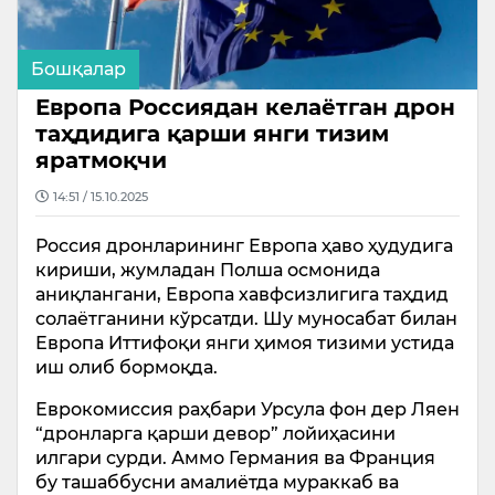
Бошқалар
Европа Россиядан келаётган дрон
таҳдидига қарши янги тизим
яратмоқчи
14:51 / 15.10.2025
Россия дронларининг Европа ҳаво ҳудудига
кириши, жумладан Полша осмонида
аниқлангани, Европа хавфсизлигига таҳдид
солаётганини кўрсатди. Шу муносабат билан
Европа Иттифоқи янги ҳимоя тизими устида
иш олиб бормоқда.
Еврокомиссия раҳбари Урсула фон дер Ляен
“дронларга қарши девор” лойиҳасини
илгари сурди. Аммо Германия ва Франция
бу ташаббусни амалиётда мураккаб ва