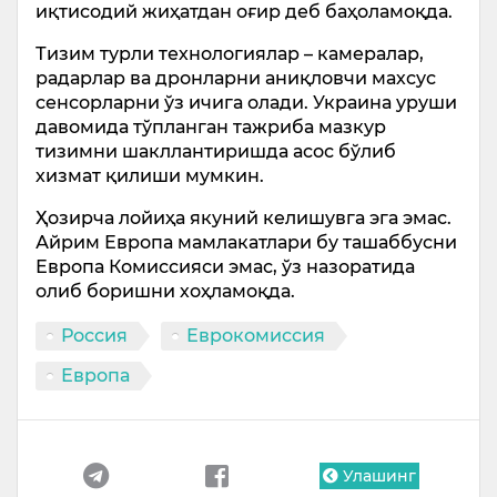
иқтисодий жиҳатдан оғир деб баҳоламоқда.
Тизим турли технологиялар – камералар,
радарлар ва дронларни аниқловчи махсус
сенсорларни ўз ичига олади. Украина уруши
давомида тўпланган тажриба мазкур
тизимни шакллантиришда асос бўлиб
хизмат қилиши мумкин.
Ҳозирча лойиҳа якуний келишувга эга эмас.
Айрим Европа мамлакатлари бу ташаббусни
Европа Комиссияси эмас, ўз назоратида
олиб боришни хоҳламоқда.
Россия
Еврокомиссия
Европа
Улашинг