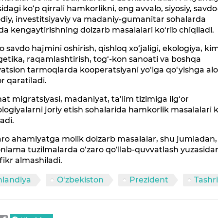
sidagi ko‘p qirrali hamkorlikni, eng avvalo, siyosiy, savdo
odiy, investitsiyaviy va madaniy-gumanitar sohalarda
a kengaytirishning dolzarb masalalari ko‘rib chiqiladi.
o savdo hajmini oshirish, qishloq xo‘jaligi, ekologiya, ki
etika, raqamlashtirish, tog‘-kon sanoati va boshqa
atsion tarmoqlarda kooperatsiyani yo‘lga qo‘yishga al
or qaratiladi.
t migratsiyasi, madaniyat, ta’lim tizimiga ilg‘or
logiyalarni joriy etish sohalarida hamkorlik masalalari k
ladi.
ro ahamiyatga molik dolzarb masalalar, shu jumladan,
nlama tuzilmalarda o‘zaro qo‘llab-quvvatlash yuzasida
ikr almashiladi.
nlandiya
O‘zbekiston
Prezident
Tashri