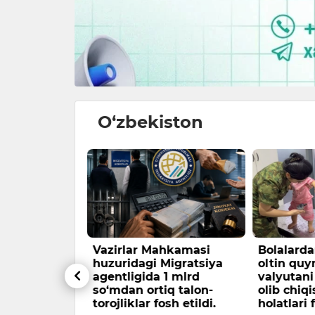
O‘zbekiston
A OB-HAVO
Vazirlar Mahkamasi
Bolalarda
huzuridagi Migratsiya
oltin qu
agentligida 1 mlrd
valyutani
20 dan 6
so‘mdan ortiq talon-
olib chiq
0 gacha
torojliklar fosh etildi.
holatlari 