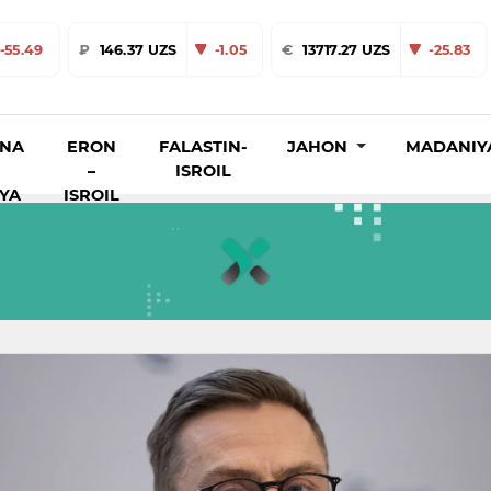
-55.49
₽
146.37 UZS
-1.05
€
13717.27 UZS
-25.83
INA
ERON
FALASTIN-
JAHON
MADANIY
–
ISROIL
IYA
ISROIL