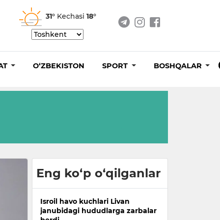
31°
Kechasi
18°
AT
O‘ZBEKISTON
SPORT
BOSHQALAR
Eng ko‘p o‘qilganlar
Isroil havo kuchlari Livan
janubidagi hududlarga zarbalar