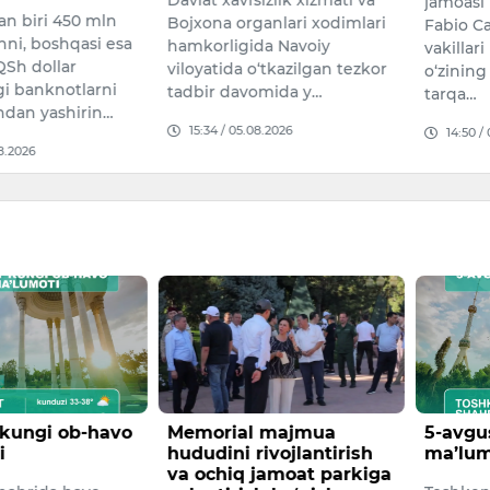
jamoasi
an biri 450 mln
Bojxona organlari xodimlari
Fabio C
inni, boshqasi esa
hamkorligida Navoiy
vakillar
Sh dollar
viloyatida o‘tkazilgan tezkor
o‘zinin
i banknotlarni
tadbir davomida y…
tarqa…
ndan yashirin…
15:34 / 05.08.2026
14:50 /
08.2026
 kungi ob-havo
Memorial majmua
5-avgu
i
hududini rivojlantirish
ma’lum
va ochiq jamoat parkiga