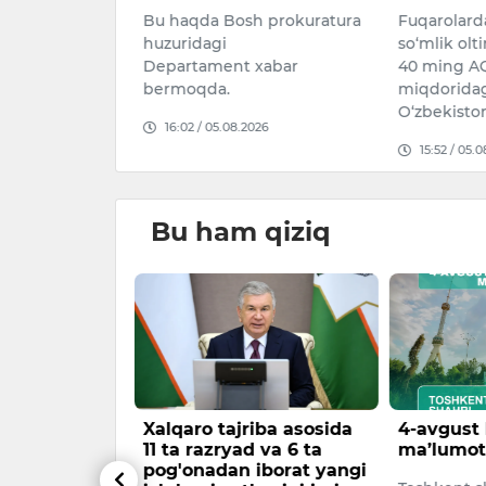
Bu haqda Bosh prokuratura
Fuqarolard
026
huzuridagi
so‘mlik olt
Departament xabar
40 ming AQ
bermoqda.
miqdoridag
O‘zbekisto
16:02 / 05.08.2026
15:52 / 05.
Bu ham qiziq
avaro
Xalqaro tajriba asosida
4-avgust
dagi mish-
11 ta razryad va 6 ta
ma’lumot
zoh berdi
pog'onadan iborat yangi