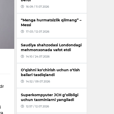
berdi
16:09 / 11.07.2026
“Menga hurmatsizlik qilmang” –
Messi
17:03 / 12.07.2026
Saudiya shahzodasi Londondagi
mehmonxonada vafot etdi
14:10 / 24.07.2026
O‘qishni ko‘chirish uchun o‘tish
ballari tasdiqlandi
14:52 / 09.07.2026
dr
Superkompyuter JCH g‘olibligi
uchun taxminlarni yangiladi
12:57 / 12.07.2026
i
ya