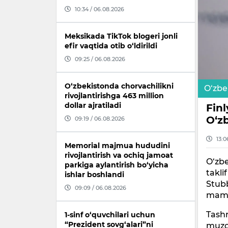
10:34 / 06.08.2026
Meksikada TikTok blogeri jonli
efir vaqtida otib o‘ldirildi
09:25 / 06.08.2026
O‘zbekistonda chorvachilikni
O‘zbe
rivojlantirishga 463 million
dollar ajratiladi
Finl
O‘z
09:19 / 06.08.2026
13:0
Memorial majmua hududini
rivojlantirish va ochiq jamoat
O‘zbe
parkiga aylantirish bo‘yicha
takli
ishlar boshlandi
Stubb
09:09 / 06.08.2026
maml
Tashr
1-sinf o‘quvchilari uchun
“Prezident sovg‘alari”ni
muzok