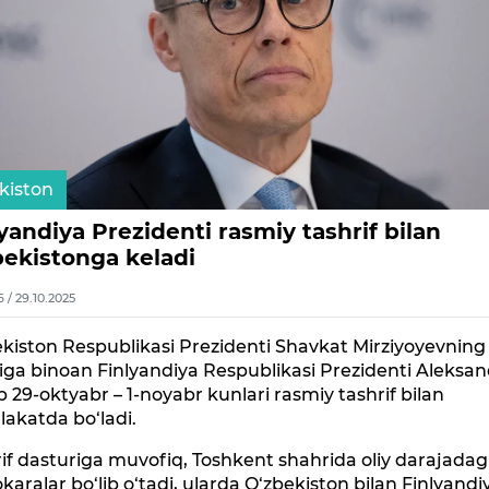
kiston
yandiya Prezidenti rasmiy tashrif bilan
bekistonga keladi
6 / 29.10.2025
kiston Respublikasi Prezidenti Shavkat Mirziyoyevning
figa binoan Finlyandiya Respublikasi Prezidenti Aleksan
 29-oktyabr – 1-noyabr kunlari rasmiy tashrif bilan
akatda bo‘ladi.
if dasturiga muvofiq, Toshkent shahrida oliy darajadag
aralar bo‘lib o‘tadi, ularda O‘zbekiston bilan Finlyandi