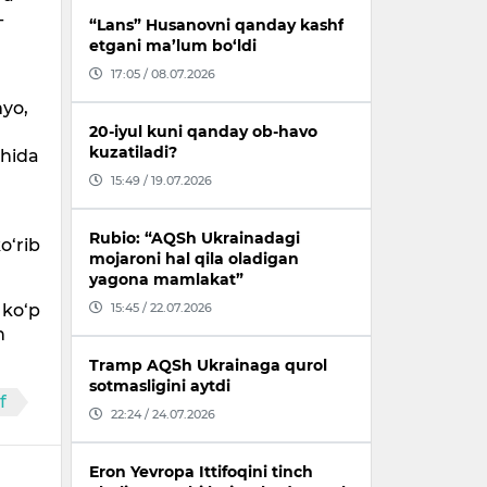
-
“Lans” Husanovni qanday kashf
etgani ma’lum bo‘ldi
17:05 / 08.07.2026
myo,
20-iyul kuni qanday ob-havo
kuzatiladi?
ohida
15:49 / 19.07.2026
Rubio: “AQSh Ukrainadagi
o‘rib
mojaroni hal qila oladigan
yagona mamlakat”
 ko‘p
15:45 / 22.07.2026
n
Tramp AQSh Ukrainaga qurol
sotmasligini aytdi
f
22:24 / 24.07.2026
Eron Yevropa Ittifoqini tinch