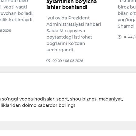
hahrida havo
Toshken
aylantirish bo‘yicha
i, vaqti-vaqti
ishlar boshlandi
biroz bul
ruvchan bo‘ladi,
bilan o‘
Iyul oyida Prezident
ilik kutilmaydi.
yog‘inga
Administratsiyasi rahbari
Shamol 
Saida Mirziyoyeva
08.2026
poytaxtdagi istirohat
16:44 /
bog‘larini ko‘zdan
kechirgandi.
09:09 / 06.08.2026
so‘nggi voqea-hodisalar, sport, shou-biznes, madaniyat,
iliklaridan doimo xabardor bo‘ling!