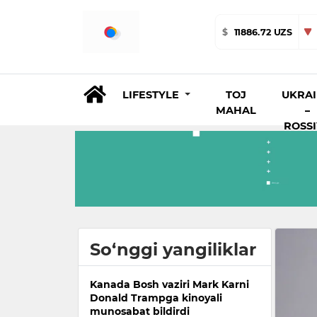
$
11886.72 UZS
LIFESTYLE
TOJ
UKRA
MAHAL
–
ROSS
So‘nggi yangiliklar
Kanada Bosh vaziri Mark Karni
Donald Trampga kinoyali
munosabat bildirdi