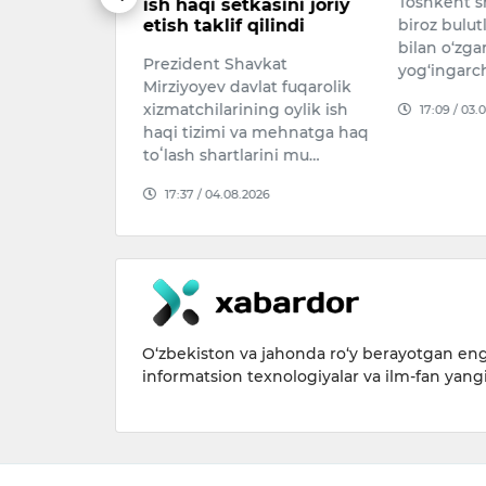
Toshkent s
ish haqi setkasini joriy
illiy terma
etish taklif qilindi
biroz bulutl
murabbiyi
bilan o‘zga
Prezident Shavkat
aro OAV
yog‘ingarch
Mirziyoyev davlat fuqarolik
n uchrashuvda
xizmatchilarining oylik ish
17:09 / 03.
hi haqida
haqi tizimi va mehnatga haq
toʻlash shartlarini mu…
026
17:37 / 04.08.2026
O‘zbekiston va jahonda ro‘y berayotgan eng 
informatsion texnologiyalar va ilm-fan yang