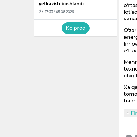
yetkazish boshlandi
o‘rta
iqtis
17:33 / 05.08.2026
yanad
Ko‘proq
O‘zar
energ
innov
e’tib
Mehna
texno
chiqi
Xalqa
tomo
ham f
Fi