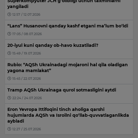
Superkompyuter JCH g‘olibligi uchun taxminlarni
yangiladi
12:57 / 12.07.2026
“Lans” Husanovni qanday kashf etgani ma’lum bo‘ldi
17:05 / 08.07.2026
20-iyul kuni qanday ob-havo kuzatiladi?
15:49 / 19.07.2026
Rubio: “AQSh Ukrainadagi mojaroni hal qila oladigan
yagona mamlakat”
15:45 / 22.07.2026
Tramp AQSh Ukrainaga qurol sotmasligini aytdi
22:24 / 24.07.2026
Eron Yevropa Ittifoqini tinch aholiga qarshi
hujumlarda AQSh va Isroilni qo‘llab-quvvatlaganlikda
aybladi
12:27 / 25.07.2026