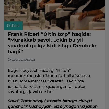
Futbol
Frank Riberi “Oltin to‘p” haqida:
“Murakkab savol. Lekin bu yil
sovrinni qo‘lga kiritishga Dembele
haqli”
22:08 / 27.08.2025
Bugun poytaxtimizdagi “Hilton”
mehmonxonasida Jahon futboli afsonalari
bilan uchrashuv tashkil etildi. Tadbirda
jurnalistlar o‘zlarini qiziqtirgan bir qator
savollarga javob olishdi.
Savol: Zamonaviy futbolda himoya chizig‘i
qanchalik kuchaygan. Siz o‘ynagan va jahon