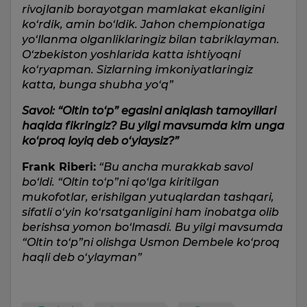
rivojlanib borayotgan mamlakat ekanligini
ko‘rdik, amin bo‘ldik. Jahon chempionatiga
yo‘llanma olganliklaringiz bilan tabriklayman.
O‘zbekiston yoshlarida katta ishtiyoqni
ko‘ryapman. Sizlarning imkoniyatlaringiz
katta, bunga shubha yo‘q”
Savol: “Oltin to‘p” egasini aniqlash tamoyillari
haqida fikringiz? Bu yilgi mavsumda kim unga
ko‘proq loyiq deb o‘ylaysiz?”
Frank Riberi:
“Bu ancha murakkab savol
bo‘ldi. “Oltin to‘p”ni qo‘lga kiritilgan
mukofotlar, erishilgan yutuqlardan tashqari,
sifatli o‘yin ko‘rsatganligini ham inobatga olib
berishsa yomon bo‘lmasdi. Bu yilgi mavsumda
“Oltin to‘p”ni olishga Usmon Dembele ko‘proq
haqli deb o‘ylayman”