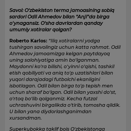
Savol: O‘zbekiston terma jamoasining sobiq
sardori Odil Ahmedov bilan “Anji”da birga
o‘ynagansiz. O‘sha davrlardan qanday
umumiy xotiralar qolgan?
Roberto Karlos:
“Iliq xotiralarni yodga
tushirgan savolingiz uchun katta rahmat. Odil
Ahmedov jamoamizga kelgan paytdayoq
uning salohiyatiga amin bo‘lganman.
Maydonni ko‘ra bilishi, o‘yinni o‘qishi, tashkil
etish qobiliyati va aniq to‘p uzatishlari bilan
yuqori darajadagi futbolchi ekanligini
isbotlagan. Odil bilan birga to‘p tepish men
uchun sharaf bo‘lgan. Odil bilan yaxshi do‘st,
o‘rtoq bo‘lib qolganmiz. Kecha futzal
uchrashuvini birgalikda o‘tirib, tomosha qildik.
U bilan yana diydorlashganimdan
xursandman.
Superkubokka taklif bois O‘zbekistonga