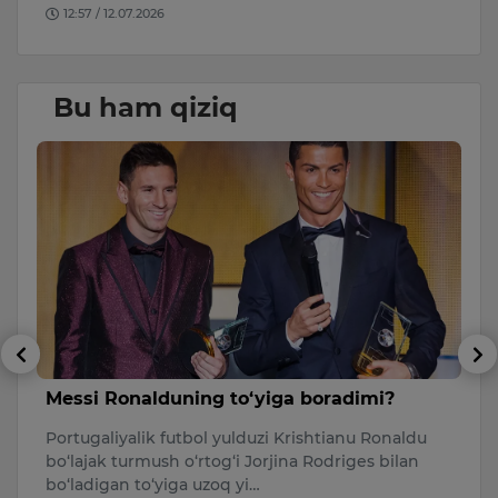
12:57 / 12.07.2026
Bu ham qiziq
Messi Ronalduning to‘yiga boradimi?
​
S
Portugaliyalik futbol yulduzi Krishtianu Ronaldu
O‘
bo‘lajak turmush o‘rtog‘i Jorjina Rodriges bilan
X
uc
bo‘ladigan to‘yiga uzoq yi…