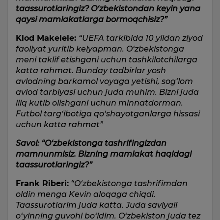
taassurotlaringiz? O‘zbekistondan keyin yana
qaysi mamlakatlarga bormoqchisiz?”
Klod Makelele:
“UEFA tarkibida 10 yildan ziyod
faoliyat yuritib kelyapman. O‘zbekistonga
meni taklif etishgani uchun tashkilotchilarga
katta rahmat. Bunday tadbirlar yosh
avlodning barkamol voyaga yetishi, sog‘lom
avlod tarbiyasi uchun juda muhim. Bizni juda
iliq kutib olishgani uchun minnatdorman.
Futbol targ‘ibotiga qo‘shayotganlarga hissasi
uchun katta rahmat”
Savol: “O‘zbekistonga tashrifingizdan
mamnunmisiz. Bizning mamlakat haqidagi
taassurotlaringiz?”
Frank Riberi:
“O‘zbekistonga tashrifimdan
oldin menga Kevin aloqaga chiqdi.
Taassurotlarim juda katta. Juda saviyali
o‘yinning guvohi bo‘ldim. O‘zbekiston juda tez