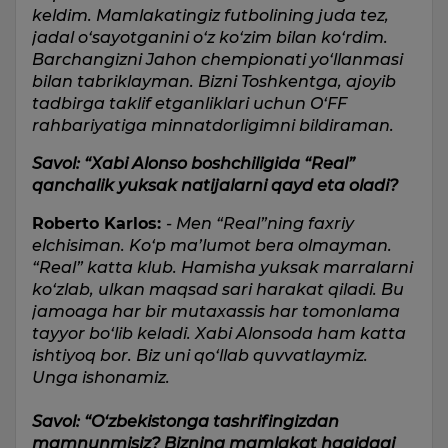
keldim. Mamlakatingiz futbolining juda tez,
jadal o‘sayotganini o‘z ko‘zim bilan ko‘rdim.
Barchangizni Jahon chempionati yo‘llanmasi
bilan tabriklayman. Bizni Toshkentga, ajoyib
tadbirga taklif etganliklari uchun O‘FF
rahbariyatiga minnatdorligimni bildiraman.
Savol: “Xabi Alonso boshchiligida “Real”
qanchalik yuksak natijalarni qayd eta oladi?
Roberto Karlos:
- Men “Real”ning faxriy
elchisiman. Ko‘p ma’lumot bera olmayman.
“Real” katta klub. Hamisha yuksak marralarni
ko‘zlab, ulkan maqsad sari harakat qiladi. Bu
jamoaga har bir mutaxassis har tomonlama
tayyor bo‘lib keladi. Xabi Alonsoda ham katta
ishtiyoq bor. Biz uni qo‘llab quvvatlaymiz.
Unga ishonamiz.
Savol: “O‘zbekistonga tashrifingizdan
mamnunmisiz? Bizning mamlakat haqidagi