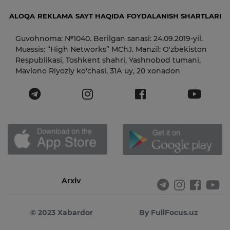
ALOQA
REKLAMA
SAYT HAQIDA
FOYDALANISH SHARTLARI
Guvohnoma: №1040. Berilgan sanasi: 24.09.2019-yil.
Muassis: “High Networks” MChJ. Manzil: O'zbekiston
Respublikasi, Toshkent shahri, Yashnobod tumani,
Mavlono Riyoziy ko'chasi, 31А uy, 20 xonadon
Arxiv
© 2023 Xabardor
By FullFocus.uz