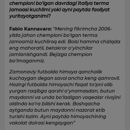
chempioni bo‘lgan davrdagi Italiya terma
jamoasi kuchlimi yoki ayni paytda faoliyat
yuritayotganimi?
Fabio Kannavaro:
“Mening fikrimcha 2006-
yilda jahon chempioni bo‘lgan terma
jamoamiz kuchliroq edi. Boisi hamma chiziqda
eng mahoratli, betakror o‘yinchilar
jamlanishgandi. Bejizga chempion
bo‘lmaganmiz.
Zamonaviy futbolda himoya qanchalik
kuchaygan degan savol ancha keng qamrovli.
Hozirgi futbolda himoyachi faqat to‘pni olib
yurgan raqibga qarshi o‘ynamasdan, butun
maydonni va unda bo‘ladigan voqealar rivojini
oldinda ko‘ra bilishi kerak. Boshqacha
aytganda butun maydonni nazorat etib
turishi lozim. Ayni paytda himoyachining
vakolat doirasi kengaygan”