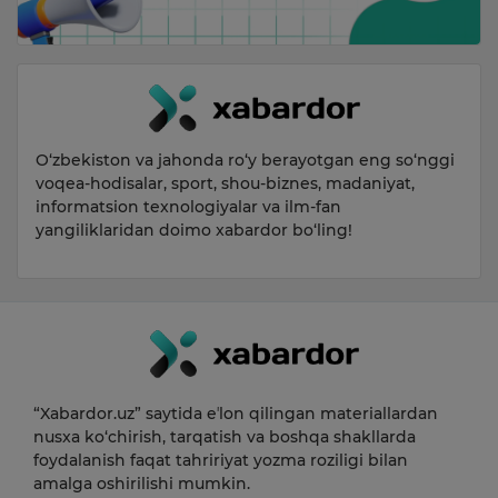
O‘zbekiston va jahonda ro‘y berayotgan eng so‘nggi
voqea-hodisalar, sport, shou-biznes, madaniyat,
informatsion texnologiyalar va ilm-fan
yangiliklaridan doimo xabardor bo‘ling!
“Xabardor.uz” saytida eʼlon qilingan materiallardan
nusxa ko‘chirish, tarqatish va boshqa shakllarda
foydalanish faqat tahririyat yozma roziligi bilan
amalga oshirilishi mumkin.