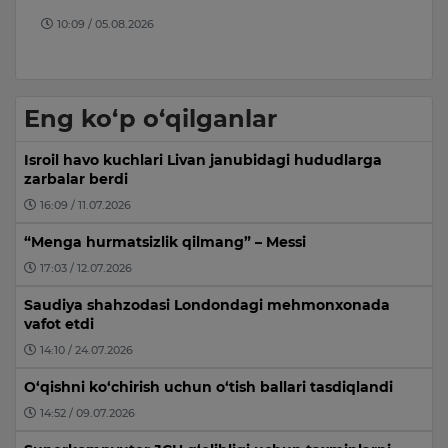
na
10:09 / 05.08.2026
Eng ko‘p o‘qilganlar
Isroil havo kuchlari Livan janubidagi hududlarga
zarbalar berdi
16:09 / 11.07.2026
“Menga hurmatsizlik qilmang” – Messi
17:03 / 12.07.2026
Saudiya shahzodasi Londondagi mehmonxonada
vafot etdi
14:10 / 24.07.2026
O‘qishni ko‘chirish uchun o‘tish ballari tasdiqlandi
14:52 / 09.07.2026