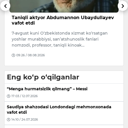
v
Fermerning ekin maydonida qurilgan
A
noqonuniy bino buzdirildi
s
Joriy yilning 8-avgust kuni ijtimoiy tarmoqlarda
A
Majburiy ijro byurosi xodimlari fuqaroning uy-
qa
joyini ogohlantirishsiz buzis…
O
09:39 / 10.08.2026
Eng ko‘p o‘qilganlar
“Menga hurmatsizlik qilmang” – Messi
17:03 / 12.07.2026
Saudiya shahzodasi Londondagi mehmonxonada
vafot etdi
14:10 / 24.07.2026