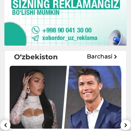
O‘zbekiston
Barchasi