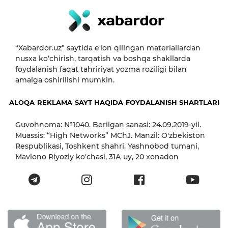
“Xabardor.uz” saytida eʼlon qilingan materiallardan
nusxa ko‘chirish, tarqatish va boshqa shakllarda
foydalanish faqat tahririyat yozma roziligi bilan
amalga oshirilishi mumkin.
ALOQA
REKLAMA
SAYT HAQIDA
FOYDALANISH SHARTLARI
Guvohnoma: №1040. Berilgan sanasi: 24.09.2019-yil.
Muassis: “High Networks” MChJ. Manzil: O'zbekiston
Respublikasi, Toshkent shahri, Yashnobod tumani,
Mavlono Riyoziy ko'chasi, 31А uy, 20 xonadon