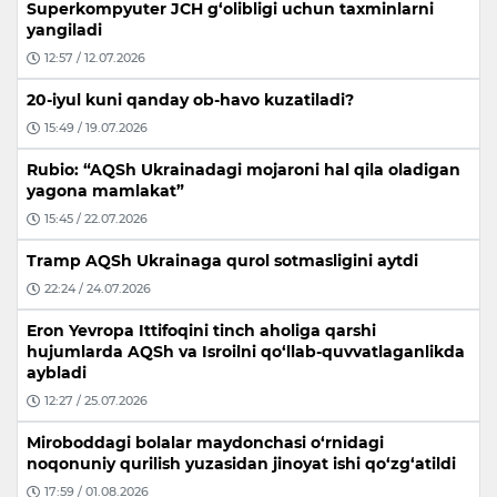
Superkompyuter JCH g‘olibligi uchun taxminlarni
yangiladi
12:57 / 12.07.2026
20-iyul kuni qanday ob-havo kuzatiladi?
15:49 / 19.07.2026
Rubio: “AQSh Ukrainadagi mojaroni hal qila oladigan
yagona mamlakat”
15:45 / 22.07.2026
Tramp AQSh Ukrainaga qurol sotmasligini aytdi
22:24 / 24.07.2026
Eron Yevropa Ittifoqini tinch aholiga qarshi
hujumlarda AQSh va Isroilni qo‘llab-quvvatlaganlikda
aybladi
12:27 / 25.07.2026
Miroboddagi bolalar maydonchasi o‘rnidagi
noqonuniy qurilish yuzasidan jinoyat ishi qo‘zg‘atildi
17:59 / 01.08.2026