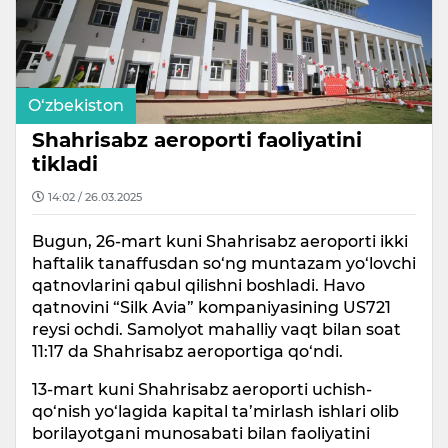
O‘zbekiston
Shahrisabz aeroporti faoliyatini
tikladi
14:02 / 26.03.2025
Bugun, 26-mart kuni Shahrisabz aeroporti ikki
haftalik tanaffusdan so‘ng muntazam yo‘lovchi
qatnovlarini qabul qilishni boshladi. Havo
qatnovini “Silk Avia” kompaniyasining US721
reysi ochdi. Samolyot mahalliy vaqt bilan soat
11:17 da Shahrisabz aeroportiga qo‘ndi.
13-mart kuni Shahrisabz aeroporti uchish-
qo‘nish yo‘lagida kapital ta’mirlash ishlari olib
borilayotgani munosabati bilan faoliyatini