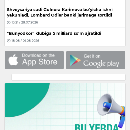
Shveysariya sudi Gulnora Karimova bo‘yicha ishni
yakunladi, Lombard Odier banki jarimaga tortildi
15:21 / 28.07.2026
"Bunyodkor" klubiga 5 milliard so‘m ajratildi
18:08 / 01.08.2026