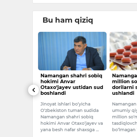
Bu ham qiziq
hahri sobiq
Namanganda 577
Bugun, 8
ar
million so‘mlik hujjatsiz
qanday o
 ustidan sud
dorilarni saqlagan shaxs
kuzatilad
ushlandi
8 AVGUST
 bo‘yicha
Namangan viloyatida
PROGNOZI7 
tuman sudida
umumiy qiymati 577,4
dan 8 avgu
hri sobiq
million so‘m bo‘lgan, sifatini
16:45 / 07.
Otaxo‘jayev va
tasdiqlovchi hujjatlarga ega
ar shaxsga …
bo‘lmagan 13 mingdan or…