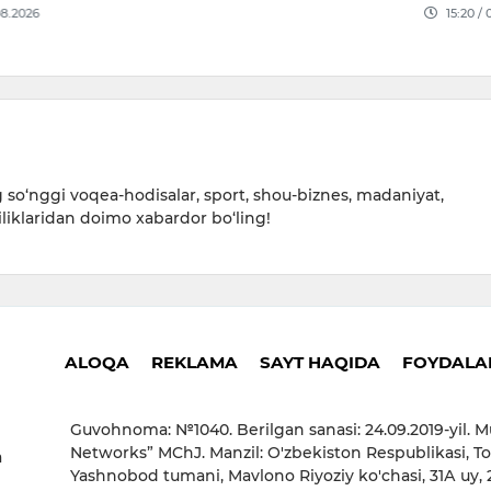
15:20 / 06.08.2026
15:51 /
so‘nggi voqea-hodisalar, sport, shou-biznes, madaniyat,
iliklaridan doimo xabardor bo‘ling!
ALOQA
REKLAMA
SAYT HAQIDA
FOYDALAN
Guvohnoma: №1040. Berilgan sanasi: 24.09.2019-yil. M
Networks” MChJ. Manzil: O'zbekiston Respublikasi, To
a
Yashnobod tumani, Mavlono Riyoziy ko'chasi, 31А uy,