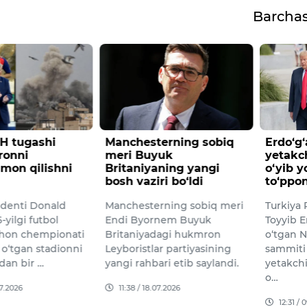
Barcha
erning sobiq
Erdo‘g‘an NATO
Tramp 
uk
yetakchilariga nomi
nisbat
ning yangi
o‘yib yozilgan
bekor q
i bo‘ldi
to‘pponcha sovg‘a qildi
qildi
ning sobiq meri
Turkiya Prezidenti Rajab
AQSh pr
nem Buyuk
Toyyib Erdo‘g‘an Anqarada
Tramp 7
agi hukmron
o‘tgan NATOning 36-
bo‘lib 
r partiyasining
sammiti yakunida alyans
sammiti 
ri etib saylandi.
yetakchilariga ularning ismi
preziden
o…
7.2026
10:04 /
12:31 / 09.07.2026