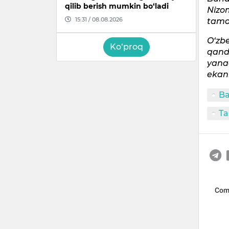
qilib berish mumkin bo‘ladi
Nizo
15:31 / 08.08.2026
tamoy
O‘zb
Ko‘proq
qand
yana
ekani
B
Ta