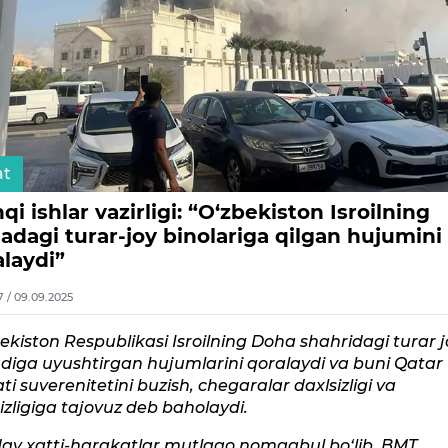
at
qi ishlar vazirligi: “O‘zbekiston Isroilning
adagi turar-joy binolariga qilgan hujumini
alaydi”
7 / 09.09.2025
ekiston Respublikasi Isroilning Doha shahridagi turar j
diga uyushtirgan hujumlarini qoralaydi va buni Qatar
ti suverenitetini buzish, chegaralar daxlsizligi va
izligiga tajovuz deb baholaydi.
ay xatti-harakatlar mutlaqo nomaqbul bo‘lib, BMT