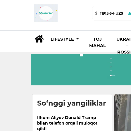
$
11915.64 UZS
LIFESTYLE
TOJ
UKRA
MAHAL
–
ROSS
So‘nggi yangiliklar
Ilhom Aliyev Donald Tramp
bilan telefon orqali muloqot
qildi