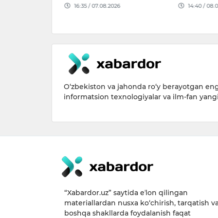
026
14:40 / 08.08.2026
O‘zbekiston va jahonda ro‘y berayotgan eng 
informatsion texnologiyalar va ilm-fan yang
“Xabardor.uz” saytida eʼlon qilingan
materiallardan nusxa ko‘chirish, tarqatish v
boshqa shakllarda foydalanish faqat