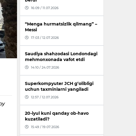
berdi
16:09 / 11.07.2026
“Menga hurmatsizlik qilmang” –
Messi
17:03 / 12.07.2026
Saudiya shahzodasi Londondagi
mehmonxonada vafot etdi
14:10 / 24.07.2026
Superkompyuter JCH g‘olibligi
uchun taxminlarni yangiladi
12:57 / 12.07.2026
oy
20-iyul kuni qanday ob-havo
kuzatiladi?
15:49 / 19.07.2026