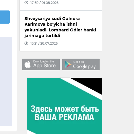
17:59 / 01.08.2026
Shveysariya sudi Gulnora
Karimova bo‘yicha ishni
yakunladi, Lombard Odier banki
jarimaga tortildi
15:21 / 28.07.2026