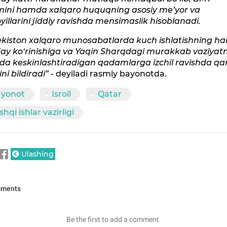
mini hamda xalqaro huquqning asosiy me’yor va
illarini jiddiy ravishda mensimaslik hisoblanadi.
ekiston xalqaro munosabatlarda kuch ishlatishning ha
ay ko‘rinishiga va Yaqin Sharqdagi murakkab vaziyatn
da keskinlashtiradigan qadamlarga izchil ravishda qa
ni bildiradi”
- deyiladi rasmiy bayonotda.
ayonot
Isroil
Qatar
shqi ishlar vazirligi
Ulashing