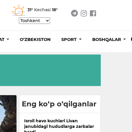
31°
Kechasi
18°
AT
O‘ZBEKISTON
SPORT
BOSHQALAR
Eng ko‘p o‘qilganlar
Isroil havo kuchlari Livan
janubidagi hududlarga zarbalar