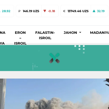
28.92
₽
146.19 UZS
-0.18
€
13749.46 UZS
32.19
INA
ERON
FALASTIN-
JAHON
MADANIY
–
ISROIL
IYA
ISROIL