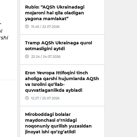
Rubio: “AQSh Ukrainadagi
mojaroni hal qila oladigan
yagona mamlakat”
r
15:45 / 22.07.2026
i
rshi
Tramp AQSh Ukrainaga qurol
sotmasligini aytdi
22:24 / 24.07.2026
Eron Yevropa Ittifoqini tinch
aholiga qarshi hujumlarda AQSh
va Isroilni qo‘llab-
quvvatlaganlikda aybladi
12:27 / 25.07.2026
Miroboddagi bolalar
maydonchasi o‘rnidagi
noqonuniy qurilish yuzasidan
jinoyat ishi qo‘zg‘atildi