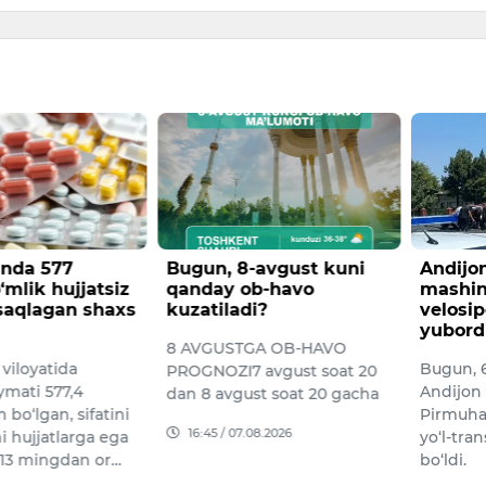
-avgust kuni
Andijonda yuk
Samar
b-havo
mashinasi
mashin
i?
velosipedchini urib
uchrab
yubordi
bo‘ldi
GA OB-HAVO
Bugun, 6-avgust kuni
Samarqa
avgust soat 20
Andijon shahrining
rusumli
st soat 20 gacha
Pirmuhammedov ko‘chasida
ishtirok
08.2026
yo‘l-transport hodisasi sodir
transpor
bo‘ldi.
haydovc