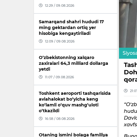
12:29 / 09.08.2026
Samarqand shahri hududi 17
ming gektardan ortiq yer
hisobiga kengaytiriladi
12:09 / 09.08.2026
Siyos
O‘zbekistonning xalqaro
zaxiralari 64,3 milliard dollarga
Tash
yetdi
Doh
11:07 / 09.08.2026
qor
21:0
Toshkent aeroporti tashqarisida
aviahalokat bo‘yicha keng
“O‘zb
ko‘lamli o‘quv mashg‘uloti
o‘tkazildi
hudu
Davla
16:58 / 08.08.2026
xavfs
Otaning ismini bolaga familiya
Bund