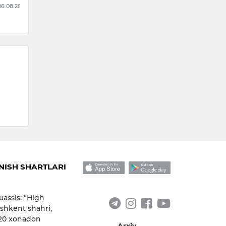
 07.08.2026
ayollar ter…
09:
15:16 / 06.08.2026
ISH SHARTLARI
uassis: “High
shkent shahri,
 20 xonadon