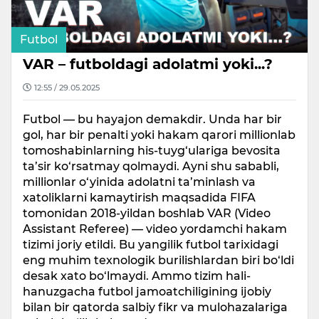
Futbol
VAR – futboldagi adolatmi yoki...?
12:55 / 29.05.2025
Futbol — bu hayajon demakdir. Unda har bir
gol, har bir penalti yoki hakam qarori millionlab
tomoshabinlarning his-tuyg‘ulariga bevosita
ta’sir ko‘rsatmay qolmaydi. Ayni shu sababli,
millionlar o‘yinida adolatni ta’minlash va
xatoliklarni kamaytirish maqsadida FIFA
tomonidan 2018-yildan boshlab VAR (Video
Assistant Referee) — video yordamchi hakam
tizimi joriy etildi. Bu yangilik futbol tarixidagi
eng muhim texnologik burilishlardan biri bo‘ldi
desak xato bo‘lmaydi. Ammo tizim hali-
hanuzgacha futbol jamoatchiligining ijobiy
bilan bir qatorda salbiy fikr va mulohazalariga