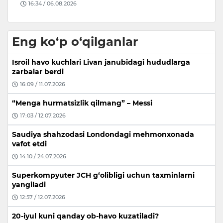
09:24 / 07.08.2026
Eng ko‘p o‘qilganlar
Isroil havo kuchlari Livan janubidagi hududlarga
zarbalar berdi
16:09 / 11.07.2026
“Menga hurmatsizlik qilmang” – Messi
17:03 / 12.07.2026
Saudiya shahzodasi Londondagi mehmonxonada
vafot etdi
14:10 / 24.07.2026
Superkompyuter JCH g‘olibligi uchun taxminlarni
yangiladi
12:57 / 12.07.2026
20-iyul kuni qanday ob-havo kuzatiladi?