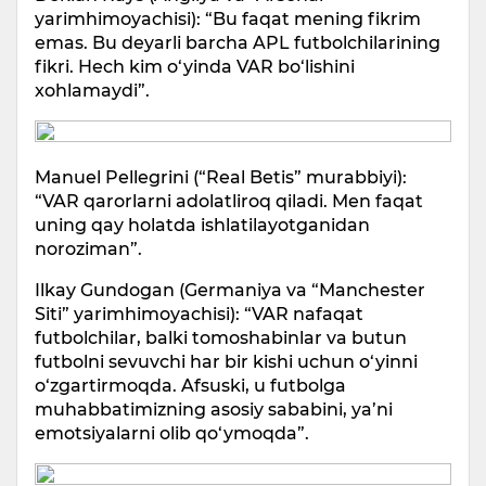
yarimhimoyachisi): “Bu faqat mening fikrim
emas. Bu deyarli barcha APL futbolchilarining
fikri. Hech kim o‘yinda VAR bo‘lishini
xohlamaydi”.
Manuel Pellegrini (“Real Betis” murabbiyi):
“VAR qarorlarni adolatliroq qiladi. Men faqat
uning qay holatda ishlatilayotganidan
noroziman”.
Ilkay Gundogan (Germaniya va “Manchester
Siti” yarimhimoyachisi): “VAR nafaqat
futbolchilar, balki tomoshabinlar va butun
futbolni sevuvchi har bir kishi uchun o‘yinni
o‘zgartirmoqda. Afsuski, u futbolga
muhabbatimizning asosiy sababini, ya’ni
emotsiyalarni olib qo‘ymoqda”.