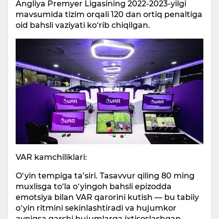
Angliya Premyer Ligasining 2022-2023-yilgi
mavsumida tizim orqali 120 dan ortiq penaltiga
oid bahsli vaziyati ko‘rib chiqilgan.
VAR kamchiliklari:
O‘yin tempiga ta’siri. Tasavvur qiling 80 ming
muxlisga to‘la o‘yingoh bahsli epizodda
emotsiya bilan VAR qarorini kutish — bu tabiiy
o‘yin ritmini sekinlashtiradi va hujumkor
ayniqsa qarshi hujumlarga ixtisoslashgan