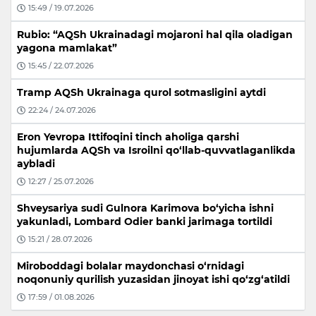
15:49 / 19.07.2026
Rubio: “AQSh Ukrainadagi mojaroni hal qila oladigan
yagona mamlakat”
15:45 / 22.07.2026
Tramp AQSh Ukrainaga qurol sotmasligini aytdi
22:24 / 24.07.2026
Eron Yevropa Ittifoqini tinch aholiga qarshi
hujumlarda AQSh va Isroilni qo‘llab-quvvatlaganlikda
aybladi
12:27 / 25.07.2026
Shveysariya sudi Gulnora Karimova bo‘yicha ishni
yakunladi, Lombard Odier banki jarimaga tortildi
15:21 / 28.07.2026
Miroboddagi bolalar maydonchasi o‘rnidagi
noqonuniy qurilish yuzasidan jinoyat ishi qo‘zg‘atildi
17:59 / 01.08.2026