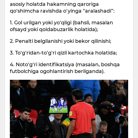
asosiy holatda hakamning qaroriga
qo‘shimcha ravishda o‘yinga “aralashadi”:
1. Gol urilgan yoki yo‘qligi (bahsli, masalan
ofsayd yoki qoidabuzarlik holatida);
2. Penalti belgilanishi yoki bekor qilinishi;
3. To‘g‘ridan-to‘g‘ri qizil kartochka holatida;
4. Noto‘g‘ri identifikatsiya (masalan, boshqa
futbolchiga ogohlantirish berilganda).