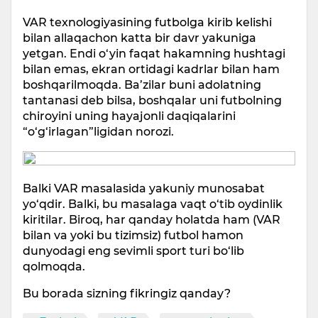
VAR texnologiyasining futbolga kirib kelishi
bilan allaqachon katta bir davr yakuniga
yetgan. Endi o‘yin faqat hakamning hushtagi
bilan emas, ekran ortidagi kadrlar bilan ham
boshqarilmoqda. Ba’zilar buni adolatning
tantanasi deb bilsa, boshqalar uni futbolning
chiroyini uning hayajonli daqiqalarini
“o‘g‘irlagan”ligidan norozi.
Balki VAR masalasida yakuniy munosabat
yo‘qdir. Balki, bu masalaga vaqt o‘tib oydinlik
kiritilar. Biroq, har qanday holatda ham (VAR
bilan va yoki bu tizimsiz) futbol hamon
dunyodagi eng sevimli sport turi bo‘lib
qolmoqda.
Bu borada sizning fikringiz qanday?