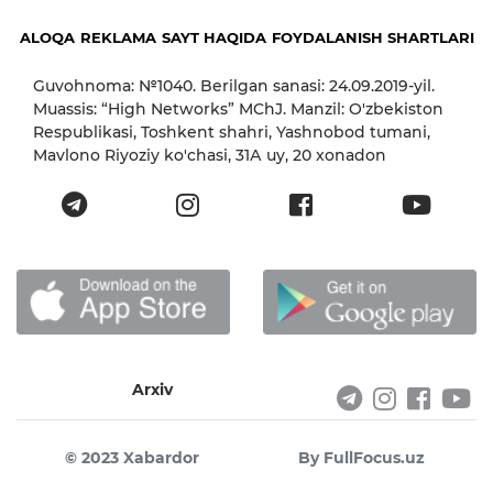
ALOQA
REKLAMA
SAYT HAQIDA
FOYDALANISH SHARTLARI
Guvohnoma: №1040. Berilgan sanasi: 24.09.2019-yil.
Muassis: “High Networks” MChJ. Manzil: O'zbekiston
Respublikasi, Toshkent shahri, Yashnobod tumani,
Mavlono Riyoziy ko'chasi, 31А uy, 20 xonadon
Arxiv
© 2023 Xabardor
By FullFocus.uz