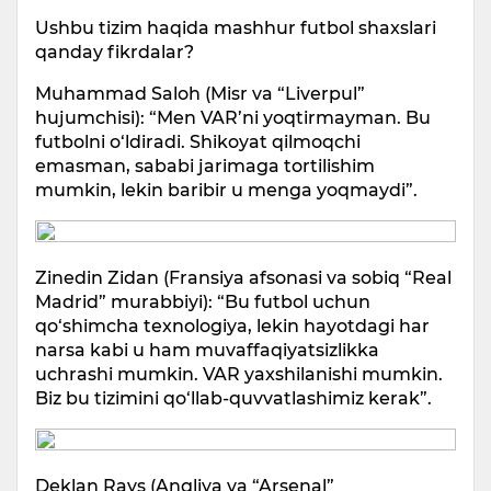
Ushbu tizim haqida mashhur futbol shaxslari
qanday fikrdalar?
Muhammad Saloh (Misr va “Liverpul”
hujumchisi): “Men VAR’ni yoqtirmayman. Bu
futbolni o‘ldiradi. Shikoyat qilmoqchi
emasman, sababi jarimaga tortilishim
mumkin, lekin baribir u menga yoqmaydi”.
Zinedin Zidan (Fransiya afsonasi va sobiq “Real
Madrid” murabbiyi): “Bu futbol uchun
qo‘shimcha texnologiya, lekin hayotdagi har
narsa kabi u ham muvaffaqiyatsizlikka
uchrashi mumkin. VAR yaxshilanishi mumkin.
Biz bu tizimini qo‘llab-quvvatlashimiz kerak”.
Deklan Rays (Angliya va “Arsenal”