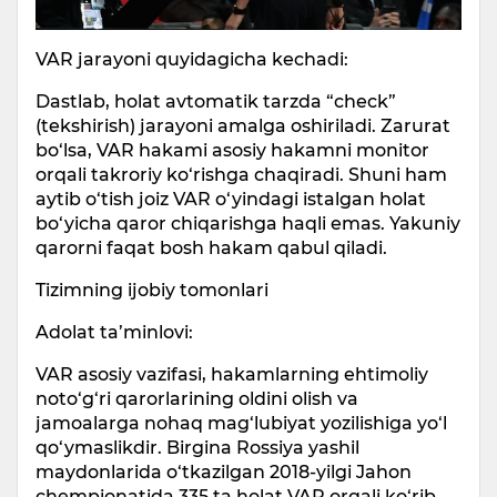
VAR jarayoni quyidagicha kechadi:
Dastlab, holat avtomatik tarzda “check”
(tekshirish) jarayoni amalga oshiriladi. Zarurat
bo‘lsa, VAR hakami asosiy hakamni monitor
orqali takroriy ko‘rishga chaqiradi. Shuni ham
aytib o‘tish joiz VAR o‘yindagi istalgan holat
bo‘yicha qaror chiqarishga haqli emas. Yakuniy
qarorni faqat bosh hakam qabul qiladi.
Tizimning ijobiy tomonlari
Adolat ta’minlovi:
VAR asosiy vazifasi, hakamlarning ehtimoliy
noto‘g‘ri qarorlarining oldini olish va
jamoalarga nohaq mag‘lubiyat yozilishiga yo‘l
qo‘ymaslikdir. Birgina Rossiya yashil
maydonlarida o‘tkazilgan 2018-yilgi Jahon
chempionatida 335 ta holat VAR orqali ko‘rib