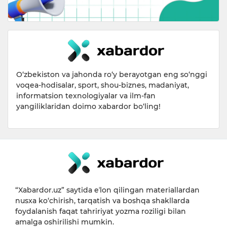
O‘zbekiston va jahonda ro‘y berayotgan eng so‘nggi
voqea-hodisalar, sport, shou-biznes, madaniyat,
informatsion texnologiyalar va ilm-fan
yangiliklaridan doimo xabardor bo‘ling!
“Xabardor.uz” saytida eʼlon qilingan materiallardan
nusxa ko‘chirish, tarqatish va boshqa shakllarda
foydalanish faqat tahririyat yozma roziligi bilan
amalga oshirilishi mumkin.