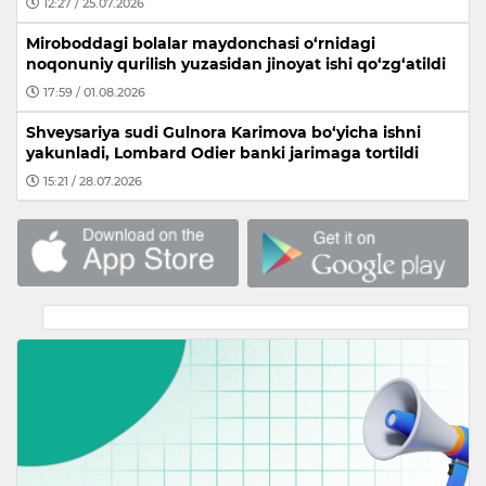
12:27 / 25.07.2026
Miroboddagi bolalar maydonchasi o‘rnidagi
noqonuniy qurilish yuzasidan jinoyat ishi qo‘zg‘atildi
17:59 / 01.08.2026
Shveysariya sudi Gulnora Karimova bo‘yicha ishni
yakunladi, Lombard Odier banki jarimaga tortildi
15:21 / 28.07.2026