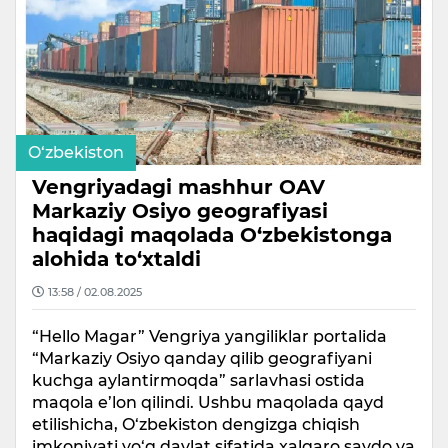
O‘zbekiston
Vengriyadagi mashhur OAV
Markaziy Osiyo geografiyasi
haqidagi maqolada O‘zbekistonga
alohida to‘xtaldi
13:58 / 02.08.2025
“Hello Magar” Vengriya yangiliklar portalida
“Markaziy Osiyo qanday qilib geografiyani
kuchga aylantirmoqda” sarlavhasi ostida
maqola e’lon qilindi. Ushbu maqolada qayd
etilishicha, O‘zbekiston dengizga chiqish
imkoniyati yo‘q davlat sifatida xalqaro savdo va