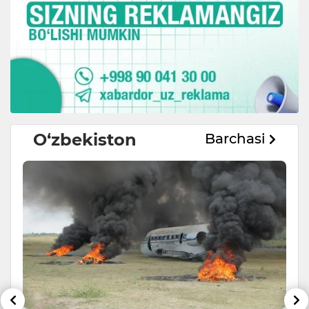
O‘zbekiston
Barchasi