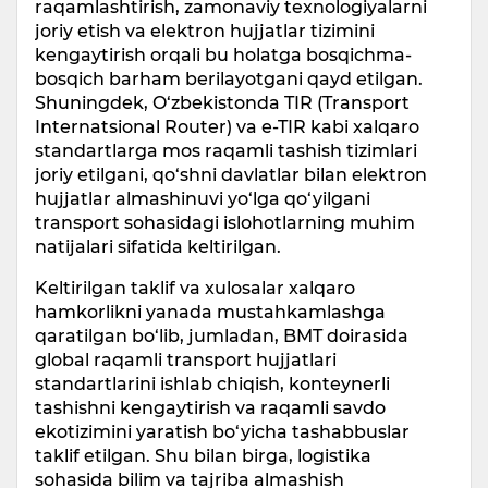
raqamlashtirish, zamonaviy texnologiyalarni
joriy etish va elektron hujjatlar tizimini
kengaytirish orqali bu holatga bosqichma-
bosqich barham berilayotgani qayd etilgan.
Shuningdek, O‘zbekistonda TIR (Transport
Internatsional Router) va e-TIR kabi xalqaro
standartlarga mos raqamli tashish tizimlari
joriy etilgani, qo‘shni davlatlar bilan elektron
hujjatlar almashinuvi yo‘lga qo‘yilgani
transport sohasidagi islohotlarning muhim
natijalari sifatida keltirilgan.
Keltirilgan taklif va xulosalar xalqaro
hamkorlikni yanada mustahkamlashga
qaratilgan bo‘lib, jumladan, BMT doirasida
global raqamli transport hujjatlari
standartlarini ishlab chiqish, konteynerli
tashishni kengaytirish va raqamli savdo
ekotizimini yaratish bo‘yicha tashabbuslar
taklif etilgan. Shu bilan birga, logistika
sohasida bilim va tajriba almashish