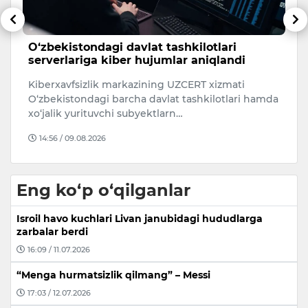
O‘zbekistondagi davlat tashkilotlari
A
serverlariga kiber hujumlar aniqlandi
O‘
20
Kiberxavfsizlik markazining UZCERT xizmati
A
O‘zbekistondagi barcha davlat tashkilotlari hamda
j
xo‘jalik yurituvchi subyektlarn…
14:56 / 09.08.2026
Eng ko‘p o‘qilganlar
Isroil havo kuchlari Livan janubidagi hududlarga
zarbalar berdi
16:09 / 11.07.2026
“Menga hurmatsizlik qilmang” – Messi
17:03 / 12.07.2026