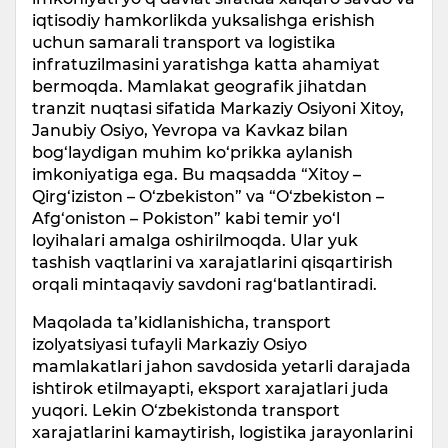
iqtisodiy hamkorlikda yuksalishga erishish
uchun samarali transport va logistika
infratuzilmasini yaratishga katta ahamiyat
bermoqda. Mamlakat geografik jihatdan
tranzit nuqtasi sifatida Markaziy Osiyoni Xitoy,
Janubiy Osiyo, Yevropa va Kavkaz bilan
bog‘laydigan muhim ko‘prikka aylanish
imkoniyatiga ega. Bu maqsadda “Xitoy –
Qirg‘iziston – O‘zbekiston” va “O‘zbekiston –
Afg‘oniston – Pokiston” kabi temir yo‘l
loyihalari amalga oshirilmoqda. Ular yuk
tashish vaqtlarini va xarajatlarini qisqartirish
orqali mintaqaviy savdoni rag‘batlantiradi.
Maqolada ta’kidlanishicha, transport
izolyatsiyasi tufayli Markaziy Osiyo
mamlakatlari jahon savdosida yetarli darajada
ishtirok etilmayapti, eksport xarajatlari juda
yuqori. Lekin O‘zbekistonda transport
xarajatlarini kamaytirish, logistika jarayonlarini