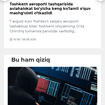
Toshkent aeroporti tashqarisida
O
aviahalokat bo‘yicha keng ko‘lamli o‘quv
m
mashg‘uloti o‘tkazildi
O‘
7 avgust kuni Toshkent xalqaro aeroporti
is
tashabbusi bilan Toshkent viloyatining O‘rta
T
Chirchiq tumanida parvozlar xavfsizlig…
16:58 / 08.08.2026
Bu ham qiziq