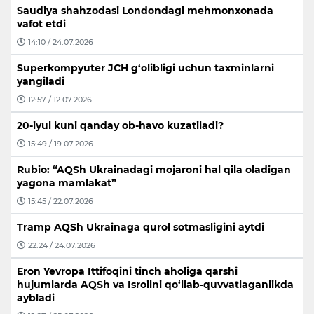
Saudiya shahzodasi Londondagi mehmonxonada
vafot etdi
14:10 / 24.07.2026
Superkompyuter JCH g‘olibligi uchun taxminlarni
yangiladi
12:57 / 12.07.2026
20-iyul kuni qanday ob-havo kuzatiladi?
15:49 / 19.07.2026
Rubio: “AQSh Ukrainadagi mojaroni hal qila oladigan
yagona mamlakat”
15:45 / 22.07.2026
Tramp AQSh Ukrainaga qurol sotmasligini aytdi
22:24 / 24.07.2026
Eron Yevropa Ittifoqini tinch aholiga qarshi
hujumlarda AQSh va Isroilni qo‘llab-quvvatlaganlikda
aybladi