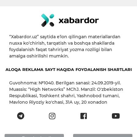
“Xabardor.uz” saytida eʼlon qilingan materiallardan
nusxa ko‘chirish, tarqatish va boshqa shakllarda
foydalanish faqat tahririyat yozma roziligi bilan
amalga oshirilishi mumkin.
ALOQA
REKLAMA
SAYT HAQIDA
FOYDALANISH SHARTLARI
Guvohnoma: №1040. Berilgan sanasi: 24.09.2019-yil.
Muassis: “High Networks” MChJ. Manzil: O'zbekiston
Respublikasi, Toshkent shahri, Yashnobod tumani,
Mavlono Riyoziy ko'chasi, 31А uy, 20 xonadon