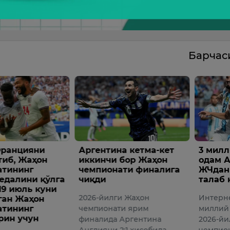
Барча
а кетма-кет
3 миллиондан ортиқ
Супер
бор Жаҳон
одам Аргентинани
ғолибл
ати финалига
ЖЧдан четлатишни
тахми
талаб қилмоқда
“Opta” 
и Жаҳон
Интернетда Аргентина
компан
ти ярим
миллий терма жамоасини
суперк
Аргентина
2026-йилги Жаҳон
йилги 
:1 ҳисобида
чемпионатидан четлатиш