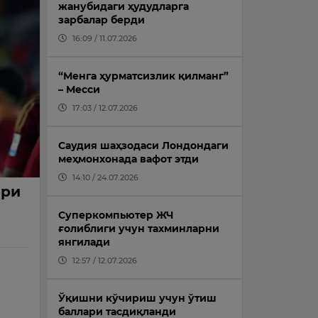
жанубидаги ҳудудларга
зарбалар берди
16:09 / 11.07.2026
“Менга ҳурматсизлик қилманг”
– Месси
17:03 / 12.07.2026
Саудия шаҳзодаси Лондондаги
меҳмонхонада вафот этди
14:10 / 24.07.2026
ери
Суперкомпьютер ЖЧ
ғолиблиги учун тахминларни
янгилади
12:57 / 12.07.2026
Ўқишни кўчириш учун ўтиш
баллари тасдиқланди