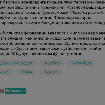
г берган инсайдларига кўра, миллий терма жамоам
олчиси фаолиятини Туркиянинг “Истанбул Башакше
ида давом эттиради. Турк жамоаси “Рома”га расмий
иф билан мурожаат қилган. Томонлар ҳозирда
караларнинг охирги босқичида эканлиги айтилмоқд
нбулликлар форвардни аввалига 3 миллион евро эв
ага олишни, кейинчалик худди шунча сумма эвазиг
қ сотиб олишни режа қилмоқда. Шунингдек, шартно
ларига кўра, итальян жамоаси футболчининг кейинг
видан 10% улуш олиши ҳам кўзда тутилган.
лдор Шомуродов
Футбол
Истанбул
талия
Рома
Туркия
Улашинг