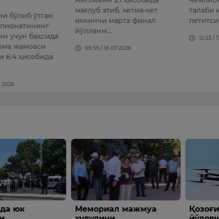
чемпио
б, кетма-кет
талаби илгари сурилган
учун ас
арта финал
петитсия пайдо бў…
сифати
12:23 / 13.07.2026
12:57 /
07.2026
л мажмуа
Қозоғистонда илк бор
Қулай
и
йўловчили учувчисиз
аниқ е