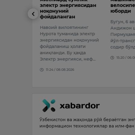
ргиясидан
велосипедчини уриб
ривожла
юборди
очиқ жам
ан
айланти
Бугун, 6 август куни
ишлар б
ятининг
Андижон шаҳрининг
Июль ойид
ида электр
Пирмуҳаммедов кўчасида
Администр
н ноқонуний
йўл-транспорт ҳодисаси
Саида Мир
ҳолати
содир бўлди.
пойтахтда
у ҳақда
15:20 / 06.08.2026
боғларини
ияси, неф…
кечирганд
026
09:09 / 06
Ўзбекистон ва жаҳонда рўй бераётган энг 
информацион технологиялар ва илм-фан 