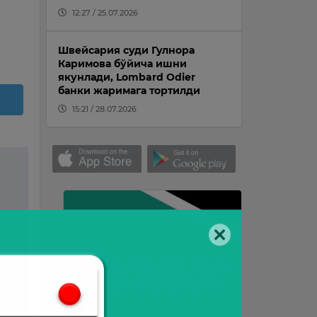
12:27 / 25.07.2026
Швейсария суди Гулнора
Каримова бўйича ишни
якунлади, Lombard Odier
банки жаримага тортилди
15:21 / 28.07.2026