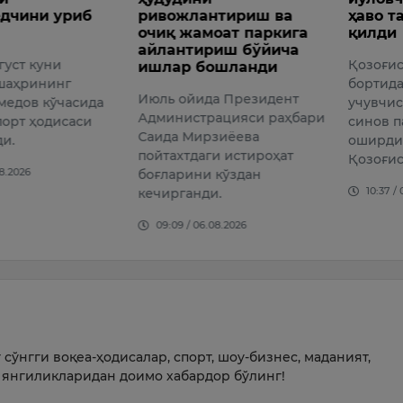
нтириш ва
ҳаво таксиси парвоз
Тошкен
оат паркига
қилди
риш бўйича
Шавкат
Қозоғистонда илк бор
ошланди
Ўзбекис
бортида йўловчи бўлган
Презид
а Президент
учувчисиз ҳаво таксиси
Админи
ацияси раҳбари
синов парвозини амалга
жамоат
зиёева
оширди. Бу ҳақда
ги истироҳат
09:11 /
Қозоғистон Трансп…
 кўздан
10:37 / 08.08.2026
и.
.08.2026
сўнгги воқеа-ҳодисалар, спорт, шоу-бизнес, маданият,
янгиликларидан доимо хабардор бўлинг!