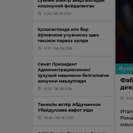
сўмлик электр энергиясидан
ноқонуний фойдаланган
11:24 / 08.08.2026
Қозоғистонда илк бор
йўловчили учувчисиз ҳаво
таксиси парвоз қилди
10:37 / 08.08.2026
Сенат Президент
Футб
Администрациясининг
ҳуқуқий мақомини белгиловчи
Фаб
қонунни маъқуллади
дея
10:33 / 08.08.2026
20:0
Таниқли актёр Абдуманнон
Убайдуллаев вафот этди
Итал
Рома
09:26 / 08.08.2026
маъл