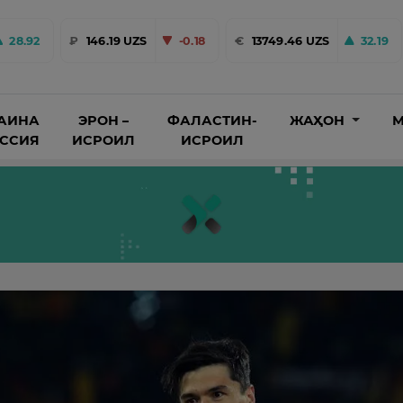
28.92
₽
146.19 UZS
-0.18
€
13749.46 UZS
32.19
АИНА
ЭРОН –
ФАЛАСТИН-
ЖАҲОН
М
ОССИЯ
ИСРОИЛ
ИСРОИЛ