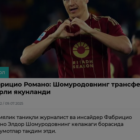
ол
рицио Романо: Шомуродовнинг трансф
рли якунланди
2 / 09.07.2025
иялик таниқли журналист ва инсайдер Фабрицио
но Элдор Шомуродовнинг келажаги борасида
умотлар тақдим этди.