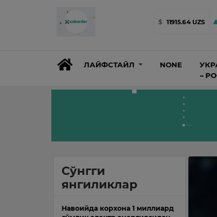
$
11915.64 UZS
ЛАЙФСТАЙЛ
NONE
УКР
– Р
Сўнгги
янгиликлар
Навоийда корхона 1 миллиард