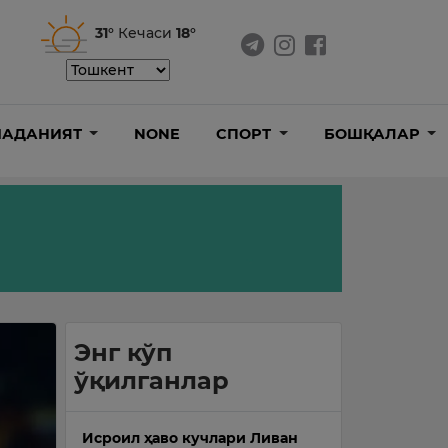
31°
Кечаси
18°
АДАНИЯТ
NONE
СПОРТ
БОШҚАЛАР
Энг кўп
ўқилганлар
Исроил ҳаво кучлари Ливан