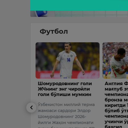
Футбол
нинг голи
Англия Францияни
Аргентин
 чиройли
мағлуб этиб, Жаҳон
иккинчи 
ши мумкин
чемпионатининг
чемпион
бронза медалини қўлга
чиқди
миллий терма
киритди 19 июль куни
2026-йилг
дори Элдор
бўлиб ўтган Жаҳон
чемпионатининг
чемпиона
нг 2026-
учинчи ўрин учун
финалида 
 чемпионати
баҳсид
Англияни 2