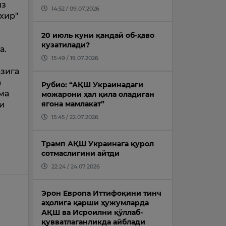
из
14:52 / 09.07.2026
хир"
20 июль куни қандай об-ҳаво
кузатилади?
а.
15:49 / 19.07.2026
азига
а
Рубио: “АҚШ Украинадаги
ма
можарони ҳал қила оладиган
ягона мамлакат”
и
15:45 / 22.07.2026
Трамп АҚШ Украинага қурол
сотмаслигини айтди
22:24 / 24.07.2026
Эрон Европа Иттифоқини тинч
аҳолига қарши ҳужумларда
АҚШ ва Исроилни қўллаб-
қувватлаганликда айблади