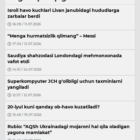
Isroil havo kuchlari Livan janubidagi hududlarga
zarbalar berdi
16:09 / 11.07.2026
“Menga hurmatsizlik qilmang” – Messi
17:03 / 12.07.2026
Saudiya shahzodasi Londondagi mehmonxonada
vafot etdi
14:10 / 24.07.2026
Superkompyuter JCH g‘olibligi uchun taxminlarni
yangiladi
12:57 / 12.07.2026
20-iyul kuni qanday ob-havo kuzatiladi?
15:49 / 19.07.2026
Rubio: “AQSh Ukrainadagi mojaroni hal qila oladigan
yagona mamlakat”