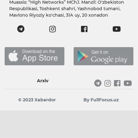
Muassis: “High Networks” MChJ. Manzil: O'zbekiston
Respublikasi, Toshkent shahri, Yashnobod tumani,
Mavlono Riyoziy ko'chasi, 31А uy, 20 xonadon
Arxiv
© 2023 Xabardor
By FullFocus.uz