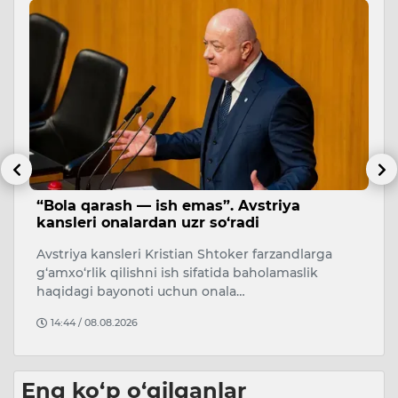
“Bola qarash — ish emas”. Avstriya
T
kansleri onalardan uzr so‘radi
m
Avstriya kansleri Kristian Shtoker farzandlarga
A
i
g‘amxo‘rlik qilishni ish sifatida baholamaslik
s
haqidagi bayonoti uchun onala…
no
14:44 / 08.08.2026
Eng ko‘p o‘qilganlar