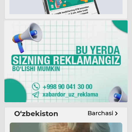
O‘zbekiston
Barchasi