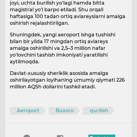
joyi, uchta burilish yo‘lagi hamda bitta
magistral yo‘l barpo etiladi. Shu orqali
haftasiga 100 tadan ortiq aviareyslarni amalga
oshirish rejalashtirilgan.
Shuningdek, yangi aeroport ishga tushishi
bilan bir yilda 17 mingdan ortiq aviareys
amalga oshirilishi va 2,5–3 million nafar
yo‘lovchini tashish imkoniyati yaratilishi
aytilmoqda.
Davlat-xususiy sheriklik asosida amalga
oshirilayotgan loyihaning umumiy qiymati 226
million AQSh dollarini tashkil etadi.
Aeroport
Buxoro
qurilish