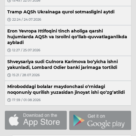
15:45 / 22.07.2026
Tramp AQSh Ukrainaga qurol sotmasligini aytdi
22:24 / 24.07.2026
Eron Yevropa Ittifoqini tinch aholiga qarshi
hujumlarda AQSh va Isroilni qo‘llab-quvvatlaganlikda
aybladi
12:27 / 25.07.2026
Shveysariya sudi Gulnora Karimova bo‘yicha ishni
yakunladi, Lombard Odier banki jarimaga tortildi
15:21 / 28.07.2026
Miroboddagi bolalar maydonchasi o‘rnidagi
noqonuniy qurilish yuzasidan jinoyat ishi qo‘zg‘atildi
17:59 / 01.08.2026