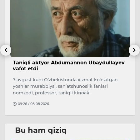
sh
Taniqli aktyor Abdumannon Ubaydullayev
A
vafot etdi
s
7-avgust kuni O‘zbekistonda xizmat ko‘rsatgan
A
i.
yoshlar murabbiysi, san’atshunoslik fanlari
qa
nomzodi, professor, taniqli kinoak…
O
09:26 / 08.08.2026
Bu ham qiziq