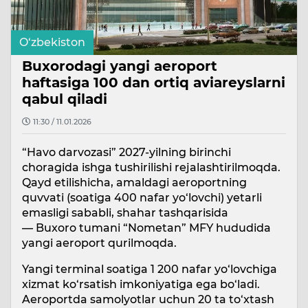
O‘zbekiston
Buxorodagi yangi aeroport
haftasiga 100 dan ortiq aviareyslarni
qabul qiladi
11:30 / 11.01.2026
“Havo darvozasi” 2027-yilning birinchi
choragida ishga tushirilishi rejalashtirilmoqda.
Qayd etilishicha, amaldagi aeroportning
quvvati (soatiga 400 nafar yo‘lovchi) yetarli
emasligi sababli, shahar tashqarisida
— Buxoro tumani “Nometan” MFY hududida
yangi aeroport qurilmoqda.
Yangi terminal soatiga 1 200 nafar yo‘lovchiga
xizmat ko‘rsatish imkoniyatiga ega bo‘ladi.
Aeroportda samolyotlar uchun 20 ta to‘xtash