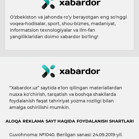
O‘zbekiston va jahonda ro‘y berayotgan eng so‘nggi
voqea-hodisalar, sport, shou-biznes, madaniyat,
informatsion texnologiyalar va ilm-fan
yangiliklaridan doimo xabardor bo‘ling!
“Xabardor.uz” saytida eʼlon qilingan materiallardan
nusxa ko‘chirish, tarqatish va boshqa shakllarda
foydalanish faqat tahririyat yozma roziligi bilan
amalga oshirilishi mumkin.
ALOQA
REKLAMA
SAYT HAQIDA
FOYDALANISH SHARTLARI
Guvohnoma: №1040. Berilgan sanasi: 24.09.2019-yil.