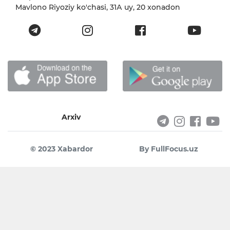
Mavlono Riyoziy ko'chasi, 31А uy, 20 xonadon
Arxiv
© 2023 Xabardor
By FullFocus.uz