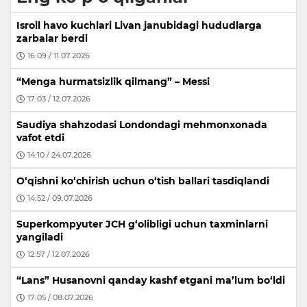
Isroil havo kuchlari Livan janubidagi hududlarga
zarbalar berdi
16:09 / 11.07.2026
“Menga hurmatsizlik qilmang” – Messi
17:03 / 12.07.2026
Saudiya shahzodasi Londondagi mehmonxonada
vafot etdi
14:10 / 24.07.2026
O‘qishni ko‘chirish uchun o‘tish ballari tasdiqlandi
14:52 / 09.07.2026
Superkompyuter JCH g‘olibligi uchun taxminlarni
yangiladi
12:57 / 12.07.2026
“Lans” Husanovni qanday kashf etgani ma’lum bo‘ldi
17:05 / 08.07.2026