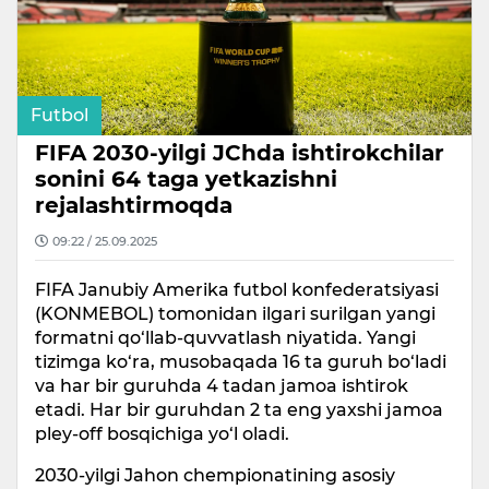
Futbol
FIFA 2030-yilgi JChda ishtirokchilar
sonini 64 taga yetkazishni
rejalashtirmoqda
09:22 / 25.09.2025
FIFA Janubiy Amerika futbol konfederatsiyasi
(KONMEBOL) tomonidan ilgari surilgan yangi
formatni qo‘llab-quvvatlash niyatida. Yangi
tizimga ko‘ra, musobaqada 16 ta guruh bo‘ladi
va har bir guruhda 4 tadan jamoa ishtirok
etadi. Har bir guruhdan 2 ta eng yaxshi jamoa
pley-off bosqichiga yo‘l oladi.
2030-yilgi Jahon chempionatining asosiy