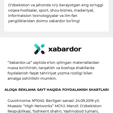
O‘zbekiston va jahonda ro‘y berayotgan eng so‘nggi
voqea-hodisalar, sport, shou-biznes, madaniyat,
informatsion texnologiyalar va ilm-fan
yangiliklaridan doimo xabardor bo‘ling!
“Xabardor.uz” saytida eʼlon qilingan materiallardan
nusxa ko‘chirish, tarqatish va boshqa shakllarda
foydalanish faqat tahririyat yozma roziligi bilan
amalga oshirilishi mumkin.
ALOQA
REKLAMA
SAYT HAQIDA
FOYDALANISH SHARTLARI
Guvohnoma: №1040. Berilgan sanasi: 24.09.2019-yil.
Muassis: “High Networks” MChJ. Manzil: O'zbekiston
Respublikasi, Toshkent shahri, Yashnobod tumani,