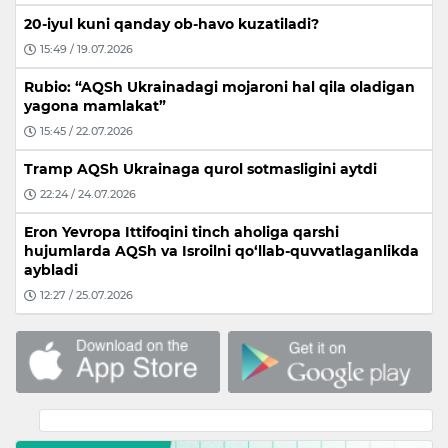
20-iyul kuni qanday ob-havo kuzatiladi?
15:49 / 19.07.2026
Rubio: “AQSh Ukrainadagi mojaroni hal qila oladigan
yagona mamlakat”
15:45 / 22.07.2026
Tramp AQSh Ukrainaga qurol sotmasligini aytdi
22:24 / 24.07.2026
Eron Yevropa Ittifoqini tinch aholiga qarshi
hujumlarda AQSh va Isroilni qo‘llab-quvvatlaganlikda
aybladi
12:27 / 25.07.2026