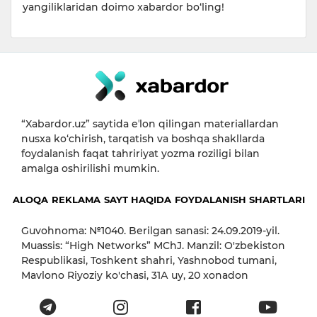
yangiliklaridan doimo xabardor bo‘ling!
“Xabardor.uz” saytida eʼlon qilingan materiallardan
nusxa ko‘chirish, tarqatish va boshqa shakllarda
foydalanish faqat tahririyat yozma roziligi bilan
amalga oshirilishi mumkin.
ALOQA
REKLAMA
SAYT HAQIDA
FOYDALANISH SHARTLARI
Guvohnoma: №1040. Berilgan sanasi: 24.09.2019-yil.
Muassis: “High Networks” MChJ. Manzil: O'zbekiston
Respublikasi, Toshkent shahri, Yashnobod tumani,
Mavlono Riyoziy ko'chasi, 31А uy, 20 xonadon