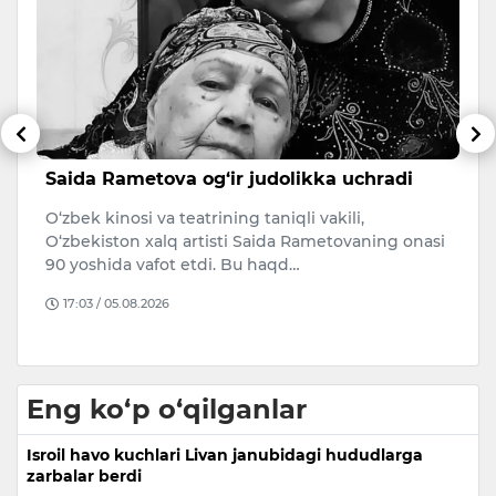
Saida Rametova og‘ir judolikka uchradi
F
m
O‘zbek kinosi va teatrining taniqli vakili,
O
O‘zbekiston xalq artisti Saida Rametovaning onasi
Fa
90 yoshida vafot etdi. Bu haqd…
o
17:03 / 05.08.2026
Eng ko‘p o‘qilganlar
Isroil havo kuchlari Livan janubidagi hududlarga
zarbalar berdi