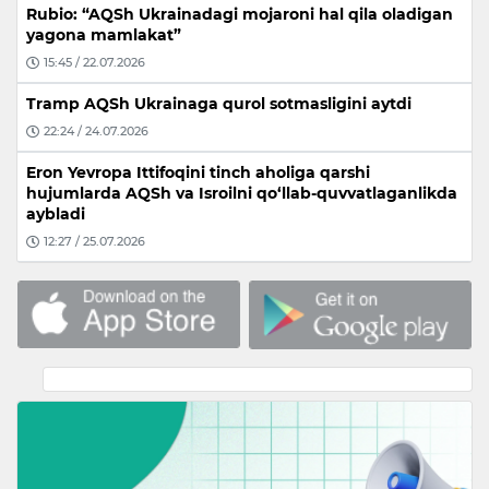
Rubio: “AQSh Ukrainadagi mojaroni hal qila oladigan
yagona mamlakat”
15:45 / 22.07.2026
Tramp AQSh Ukrainaga qurol sotmasligini aytdi
22:24 / 24.07.2026
Eron Yevropa Ittifoqini tinch aholiga qarshi
hujumlarda AQSh va Isroilni qo‘llab-quvvatlaganlikda
aybladi
12:27 / 25.07.2026