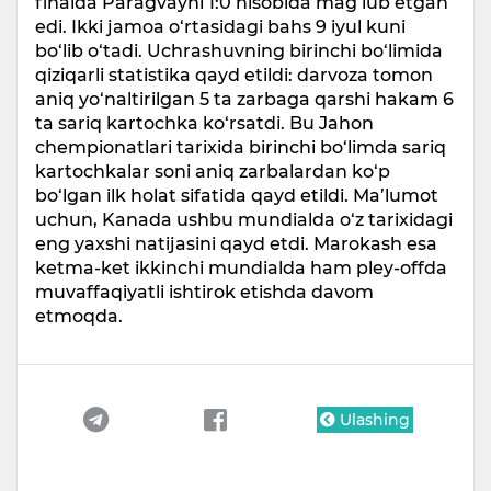
finalda Paragvayni 1:0 hisobida mag‘lub etgan
edi. Ikki jamoa o‘rtasidagi bahs 9 iyul kuni
bo‘lib o‘tadi. Uchrashuvning birinchi bo‘limida
qiziqarli statistika qayd etildi: darvoza tomon
aniq yo‘naltirilgan 5 ta zarbaga qarshi hakam 6
ta sariq kartochka ko‘rsatdi. Bu Jahon
chempionatlari tarixida birinchi bo‘limda sariq
kartochkalar soni aniq zarbalardan ko‘p
bo‘lgan ilk holat sifatida qayd etildi. Ma’lumot
uchun, Kanada ushbu mundialda o‘z tarixidagi
eng yaxshi natijasini qayd etdi. Marokash esa
ketma-ket ikkinchi mundialda ham pley-offda
muvaffaqiyatli ishtirok etishda davom
etmoqda.
Ulashing