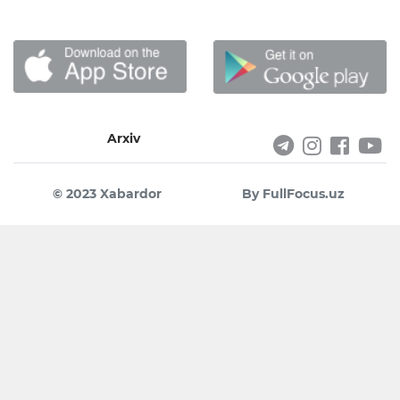
Arxiv
© 2023 Xabardor
By FullFocus.uz