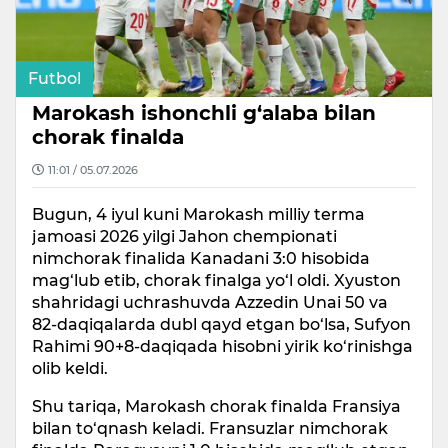
Futbol
Marokash ishonchli g‘alaba bilan
chorak finalda
11:01 / 05.07.2026
Bugun, 4 iyul kuni Marokash milliy terma
jamoasi 2026 yilgi Jahon chempionati
nimchorak finalida Kanadani 3:0 hisobida
mag‘lub etib, chorak finalga yo‘l oldi. Xyuston
shahridagi uchrashuvda Azzedin Unai 50 va
82-daqiqalarda dubl qayd etgan bo‘lsa, Sufyon
Rahimi 90+8-daqiqada hisobni yirik ko‘rinishga
olib keldi.
Shu tariqa, Marokash chorak finalda Fransiya
bilan to‘qnash keladi. Fransuzlar nimchorak