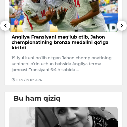
li
Angliya Fransiyani mag‘lub etib, Jahon
A
chempionatining bronza medalini qo‘lga
c
kiritdi
20
19-iyul kuni bo‘lib o‘tgan Jahon chempionatining
Ar
uchinchi o‘rin uchun bahsida Angliya terma
ke
jamoasi Fransiyani 6:4 hisobida …
11:09 / 19.07.2026
Bu ham qiziq