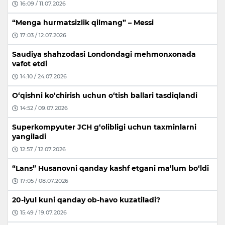
16:09 / 11.07.2026
“Menga hurmatsizlik qilmang” – Messi
17:03 / 12.07.2026
Saudiya shahzodasi Londondagi mehmonxonada
vafot etdi
14:10 / 24.07.2026
O‘qishni ko‘chirish uchun o‘tish ballari tasdiqlandi
14:52 / 09.07.2026
Superkompyuter JCH g‘olibligi uchun taxminlarni
yangiladi
12:57 / 12.07.2026
“Lans” Husanovni qanday kashf etgani ma’lum bo‘ldi
17:05 / 08.07.2026
20-iyul kuni qanday ob-havo kuzatiladi?
15:49 / 19.07.2026