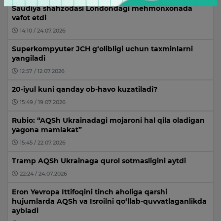
Saudiya shahzodasi Londondagi mehmonxonada
vafot etdi
14:10 / 24.07.2026
Superkompyuter JCH g‘olibligi uchun taxminlarni
yangiladi
12:57 / 12.07.2026
20-iyul kuni qanday ob-havo kuzatiladi?
15:49 / 19.07.2026
Rubio: “AQSh Ukrainadagi mojaroni hal qila oladigan
yagona mamlakat”
15:45 / 22.07.2026
Tramp AQSh Ukrainaga qurol sotmasligini aytdi
22:24 / 24.07.2026
Eron Yevropa Ittifoqini tinch aholiga qarshi
hujumlarda AQSh va Isroilni qo‘llab-quvvatlaganlikda
aybladi