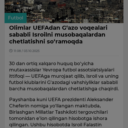
Futbol
Olimlar UEFAdan G‘azo voqealari
sababli Isroilni musobaqalardan
chetlatishni so‘ramoqda
11:08 / 03.10.2025
30 dan ortiq xalqaro huquq bo‘yicha
mutaxassislar Yevropa futbol assotsiatsiyalari
ittifoqi — UEFAga murojaat qilib, Isroil va uning
futbol klublarini G‘azodagi vahshiyliklar sababli
barcha musobaqalardan chetlatishga chaqirdi.
Payshanba kuni UEFA prezidenti Aleksander
Cheferin nomiga yo‘llangan maktubda,
Birlashgan Millatlar Tashkiloti tergovchilari
tomonidan e’lon qilingan hisobotga ishora
qilingan. Ushbu hisobotda Isroil Falastin