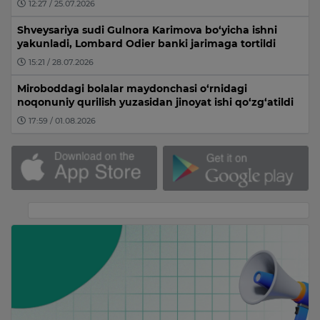
12:27 / 25.07.2026
Shveysariya sudi Gulnora Karimova bo‘yicha ishni
yakunladi, Lombard Odier banki jarimaga tortildi
15:21 / 28.07.2026
Miroboddagi bolalar maydonchasi o‘rnidagi
noqonuniy qurilish yuzasidan jinoyat ishi qo‘zg‘atildi
17:59 / 01.08.2026