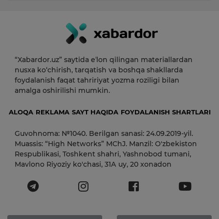
“Xabardor.uz” saytida eʼlon qilingan materiallardan
nusxa ko‘chirish, tarqatish va boshqa shakllarda
foydalanish faqat tahririyat yozma roziligi bilan
amalga oshirilishi mumkin.
ALOQA
REKLAMA
SAYT HAQIDA
FOYDALANISH SHARTLARI
Guvohnoma: №1040. Berilgan sanasi: 24.09.2019-yil.
Muassis: “High Networks” MChJ. Manzil: O'zbekiston
Respublikasi, Toshkent shahri, Yashnobod tumani,
Mavlono Riyoziy ko'chasi, 31А uy, 20 xonadon