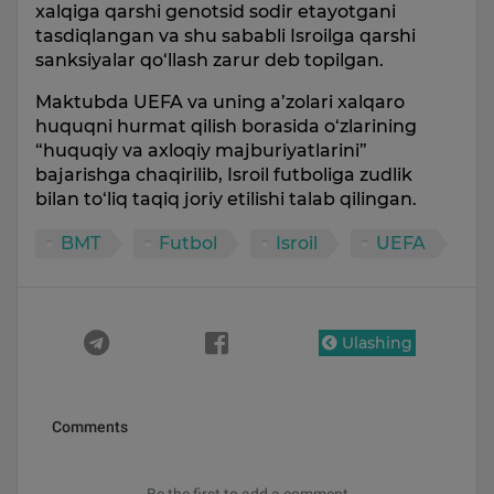
xalqiga qarshi genotsid sodir etayotgani
tasdiqlangan va shu sababli Isroilga qarshi
sanksiyalar qo‘llash zarur deb topilgan.
Maktubda UEFA va uning a’zolari xalqaro
huquqni hurmat qilish borasida o‘zlarining
“huquqiy va axloqiy majburiyatlarini”
bajarishga chaqirilib, Isroil futboliga zudlik
bilan to‘liq taqiq joriy etilishi talab qilingan.
BMT
Futbol
Isroil
UEFA
Ulashing