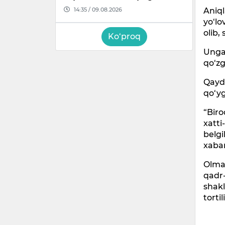
14:35 / 09.08.2026
Aniql
yo‘lo
olib,
Ko‘proq
Unga 
qo‘zg
Qayd 
qo‘yg
“Biro
xatti
belgi
xabar
Olmao
qadr
shakl
tortil