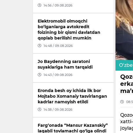
14:56 / 09.08.2026
Elektromobil olmoqchi
bo‘lganlarga avtokredit
foizining bir qismi davlatdan
qoplab berilishi mumkin
14:48 / 09.08.2026
Jo Baydenning saratoni
O‘zbe
suyaklariga ham tarqaldi
14:43 / 09.08.2026
Qoz
erka
ma’m
Eronda besh oy ichida ilk bor
Mojtabo Xomanaiy tasvirlangan
kadrlar namoyish etildi
08:5
14:38 / 09.08.2026
Qozog
xatti
Farg‘onada “Mansur Kazanskiy”
joyla
laqabli tovlamachi qo‘lga olindi