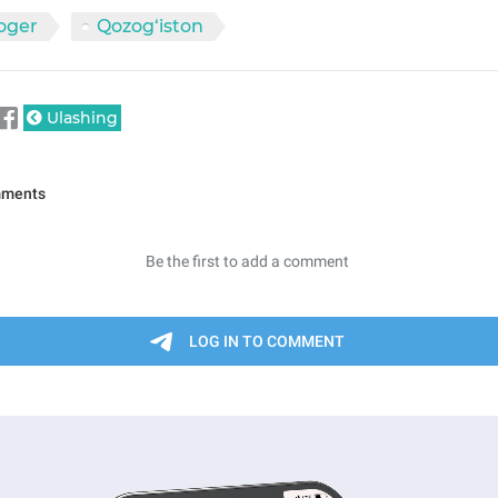
oger
Qozog‘iston
Ulashing