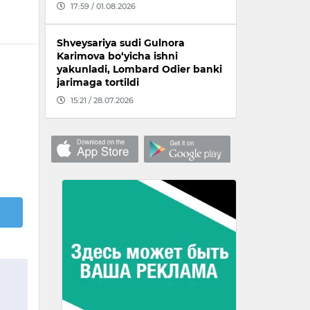
17:59 / 01.08.2026
Shveysariya sudi Gulnora
Karimova bo‘yicha ishni
yakunladi, Lombard Odier banki
jarimaga tortildi
15:21 / 28.07.2026