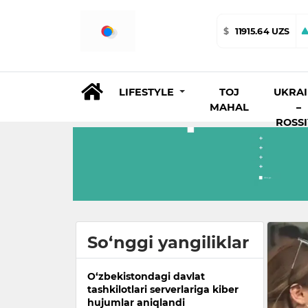
$
11915.64 UZS
LIFESTYLE
TOJ
UKRA
MAHAL
–
ROSS
So‘nggi yangiliklar
O‘zbekistondagi davlat
tashkilotlari serverlariga kiber
hujumlar aniqlandi