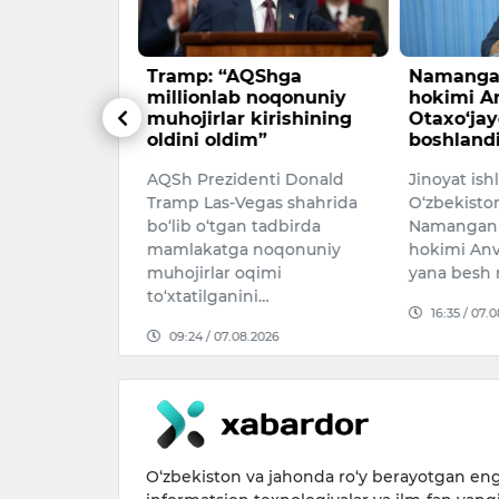
lik bokschi
Tramp: “AQShga
Namangan
portatsiya
millionlab noqonuniy
hokimi A
muhojirlar kirishining
Otaxo‘jay
oldini oldim”
boshland
 professional
AQSh Prezidenti Donald
Jinoyat ish
tillo
Tramp Las-Vegas shahrida
O‘zbekisto
v AQShda
bo‘lib o‘tgan tadbirda
Namangan 
qoidalarini
mamlakatga noqonuniy
hokimi Anv
og‘liq holat
muhojirlar oqimi
yana besh 
to‘xtatilganini…
16:35 / 07.
026
09:24 / 07.08.2026
O‘zbekiston va jahonda ro‘y berayotgan eng 