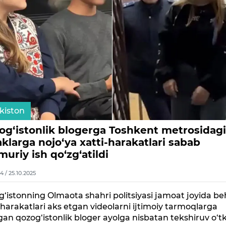
kiston
og‘istonlik blogerga Toshkent metrosidag
klarga nojo‘ya xatti-harakatlari sabab
uriy ish qo‘zg‘atildi
4 / 25.10.2025
‘istonning Olmaota shahri politsiyasi jamoat joyida b
-harakatlari aks etgan videolarni ijtimoiy tarmoqlarga
gan qozog‘istonlik bloger ayolga nisbatan tekshiruv o‘tk