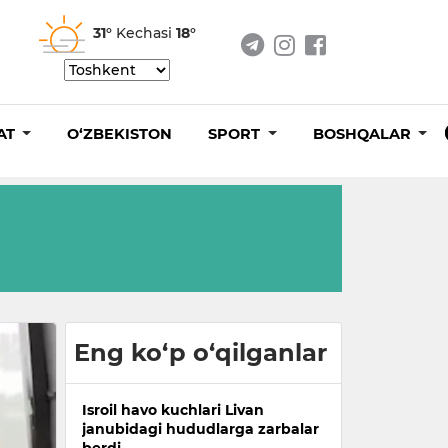
31°
Kechasi
18°
AT
O‘ZBEKISTON
SPORT
BOSHQALAR
Eng ko‘p o‘qilganlar
Isroil havo kuchlari Livan
janubidagi hududlarga zarbalar