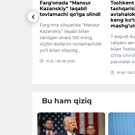
l olmoqchi
Farg‘onada “Mansur
Toshkent 
a avtokredit
Kazanskiy” laqabli
tashqaris
r qismi
tovlamachi qo‘lga olindi
aviahalok
oplab
keng ko‘l
Farg‘ona viloyatida “Mansur
umkin
mashg‘ulo
Kazanskiy” laqabi bilan
 elektromobil
7 avgust k
tanilgan shaxs 100 ming
olingan
xalqaro aer
AQSH dollarini tovlamachilik
zining bir
bilan Toshk
yo‘li bilan olayotg…
t tomonidan
O‘rta Chir
14:35 / 09.08.2026
 etilmoqda.
parvozlar x
026
16:58 / 08.
Bu ham qiziq