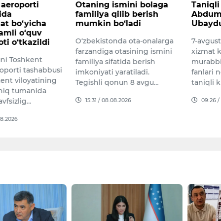
aeroporti
Otaning ismini bolaga
Taniqli
ida
familiya qilib berish
Abdum
at bo‘yicha
mumkin bo‘ladi
Ubaydu
amli o‘quv
O‘zbekistonda ota-onalarga
7-avgus
ti o‘tkazildi
farzandiga otasining ismini
xizmat k
uni Toshkent
familiya sifatida berish
murabbiy
oporti tashabbusi
imkoniyati yaratiladi.
fanlari 
ent viloyatining
Tegishli qonun 8 avgu…
taniqli 
chiq tumanida
15:31 / 08.08.2026
09:26 /
avfsizlig…
08.2026