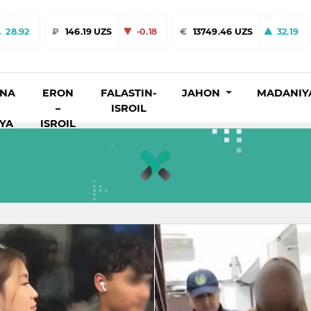
28.92
₽
146.19 UZS
-0.18
€
13749.46 UZS
32.19
INA
ERON
FALASTIN-
JAHON
MADANIY
–
ISROIL
IYA
ISROIL