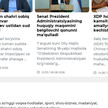
 shahri sobiq
Senat Prezident
XDP ho
nvar
Administratsiyasining
kamsit
ev ustidan sud
huquqiy maqomini
amaliy
i
belgilovchi qonunni
kechis
ma’qulladi
lari bo‘yicha
Xalq dem
7 avgust kuni Oliy Majlis
n tuman sudida
(XDP) To
Senatining 18-yalpi majlisida
shahri sobiq
Chinoz 
“O‘zbekiston Respublikasi
ar Otaxo‘jayev va
obodonl
Prezidenti Administratsiyasi
nafar shaxsga …
hududla
to‘g‘risida”g…
maha…
08.2026
10:33 / 08.08.2026
14:38 /
so‘nggi voqea-hodisalar, sport, shou-biznes, madaniyat,