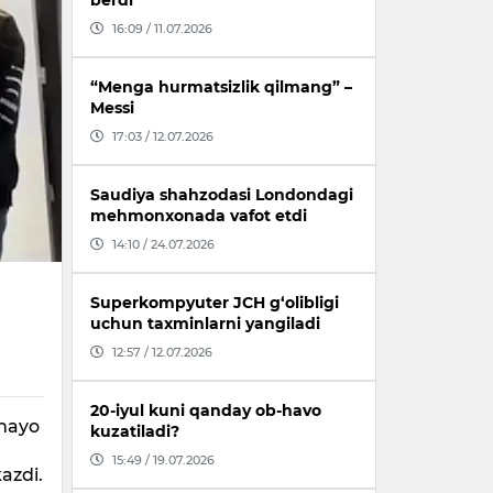
berdi
16:09 / 11.07.2026
“Menga hurmatsizlik qilmang” –
Messi
17:03 / 12.07.2026
Saudiya shahzodasi Londondagi
mehmonxonada vafot etdi
14:10 / 24.07.2026
i
Superkompyuter JCH g‘olibligi
uchun taxminlarni yangiladi
12:57 / 12.07.2026
20-iyul kuni qanday ob-havo
ehayo
kuzatiladi?
15:49 / 19.07.2026
azdi.