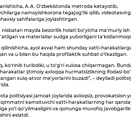
anishicha, A.A. O‘zbekistonda metroda ketayotib,
vchilarga namoyishkorona tegajog‘lik qilib, videotasvir
 shaxsiy sahifalariga joylashtirgan.
nisbatan mayda bezorilik holati bo‘yicha ma’muriy ish
‘atilgan va materiallar sudga yuborilgani ta’kidlanmoq
qilinishicha, ayol avval ham shunday xatti-harakatlarga
an va u bilan bu haqda profilaktik suhbat o‘tkazilgan.
q, ko‘rinib turibdiki, u to‘g‘ri xulosa chiqarmagan. Bund
-harakatlar ijtimoiy axloqqa hurmatsizlikning ifodasi bo‘l
langan xulq-atvor me’yorlarini buzadi”, – deyiladi politsi
ida.
ta politsiyasi jamoat joylarida axloqsiz, provokatsion y
-qimmatni kamsituvchi xatti-harakatlarning har qanda
iga yo‘l qo‘yilmasligini va qonunga muvofiq javobgarli
ishini eslatdi.