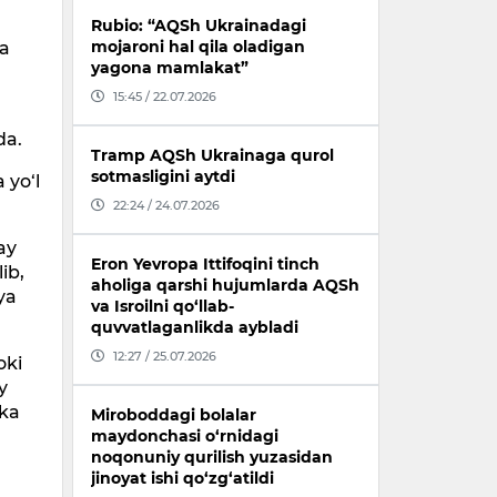
Rubio: “AQSh Ukrainadagi
mojaroni hal qila oladigan
ga
yagona mamlakat”
15:45 / 22.07.2026
da.
Tramp AQSh Ukrainaga qurol
sotmasligini aytdi
 yo‘l
22:24 / 24.07.2026
ay
Eron Yevropa Ittifoqini tinch
ib,
aholiga qarshi hujumlarda AQSh
ya
va Isroilni qo‘llab-
quvvatlaganlikda aybladi
12:27 / 25.07.2026
oki
y
kka
Miroboddagi bolalar
maydonchasi o‘rnidagi
noqonuniy qurilish yuzasidan
jinoyat ishi qo‘zg‘atildi