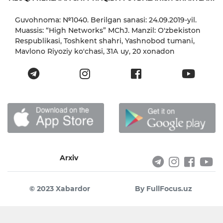
Guvohnoma: №1040. Berilgan sanasi: 24.09.2019-yil.
Muassis: “High Networks” MChJ. Manzil: O'zbekiston
Respublikasi, Toshkent shahri, Yashnobod tumani,
Mavlono Riyoziy ko'chasi, 31А uy, 20 xonadon
Arxiv
© 2023 Xabardor
By FullFocus.uz