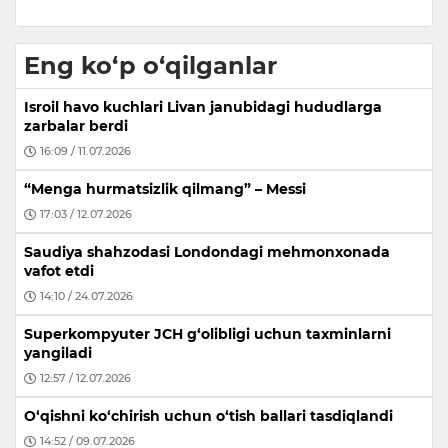
Eng ko‘p o‘qilganlar
Isroil havo kuchlari Livan janubidagi hududlarga
zarbalar berdi
16:09 / 11.07.2026
“Menga hurmatsizlik qilmang” – Messi
17:03 / 12.07.2026
Saudiya shahzodasi Londondagi mehmonxonada
vafot etdi
14:10 / 24.07.2026
Superkompyuter JCH g‘olibligi uchun taxminlarni
yangiladi
12:57 / 12.07.2026
O‘qishni ko‘chirish uchun o‘tish ballari tasdiqlandi
14:52 / 09.07.2026