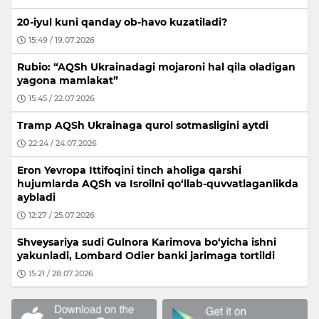
20-iyul kuni qanday ob-havo kuzatiladi?
15:49 / 19.07.2026
Rubio: “AQSh Ukrainadagi mojaroni hal qila oladigan
yagona mamlakat”
15:45 / 22.07.2026
Tramp AQSh Ukrainaga qurol sotmasligini aytdi
22:24 / 24.07.2026
Eron Yevropa Ittifoqini tinch aholiga qarshi
hujumlarda AQSh va Isroilni qo‘llab-quvvatlaganlikda
aybladi
12:27 / 25.07.2026
Shveysariya sudi Gulnora Karimova bo‘yicha ishni
yakunladi, Lombard Odier banki jarimaga tortildi
15:21 / 28.07.2026