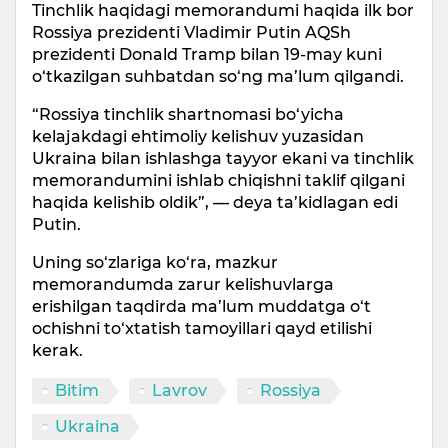
Tinchlik haqidagi memorandumi haqida ilk bor
Rossiya prezidenti Vladimir Putin AQSh
prezidenti Donald Tramp bilan 19-may kuni
o‘tkazilgan suhbatdan so‘ng ma’lum qilgandi.
“Rossiya tinchlik shartnomasi bo‘yicha
kelajakdagi ehtimoliy kelishuv yuzasidan
Ukraina bilan ishlashga tayyor ekani va tinchlik
memorandumini ishlab chiqishni taklif qilgani
haqida kelishib oldik”, — deya ta’kidlagan edi
Putin.
Uning so‘zlariga ko‘ra, mazkur
memorandumda zarur kelishuvlarga
erishilgan taqdirda ma’lum muddatga o‘t
ochishni to‘xtatish tamoyillari qayd etilishi
kerak.
Bitim
Lavrov
Rossiya
Ukraina