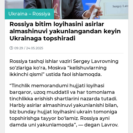
Ukraina – Rossiya
Rossiya bitim loyihasini asirlar
almashinuvi yakunlangandan keyin
Ukrainaga topshiradi
09:29 / 24.05.2025
Rossiya tashqi ishlar vaziri Sergey Lavrovning
so‘zlariga ko‘ra, Moskva “kelishuvlarning
ikkinchi qismi” ustida faol ishlamoqda.
“Tinchlik memorandumi hujjati loyihasi
barqaror, uzoq muddatli va har tomonlama
tinchlikka erishish shartlarini nazarda tutadi.
Harbiy asirlar almashinuvi yakunlanishi bilan,
biz bunday hujjat loyihasini ukrain tomoniga
topshirishga tayyor bo‘lamiz. Rossiya ayni
damda uni yakunlamoqda”, — degan Lavrov.