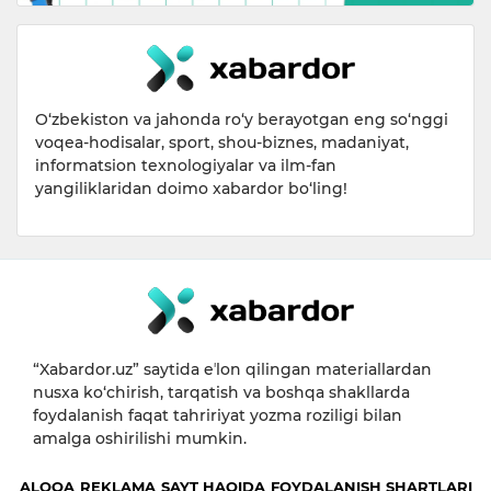
O‘zbekiston va jahonda ro‘y berayotgan eng so‘nggi
voqea-hodisalar, sport, shou-biznes, madaniyat,
informatsion texnologiyalar va ilm-fan
yangiliklaridan doimo xabardor bo‘ling!
“Xabardor.uz” saytida eʼlon qilingan materiallardan
nusxa ko‘chirish, tarqatish va boshqa shakllarda
foydalanish faqat tahririyat yozma roziligi bilan
amalga oshirilishi mumkin.
ALOQA
REKLAMA
SAYT HAQIDA
FOYDALANISH SHARTLARI