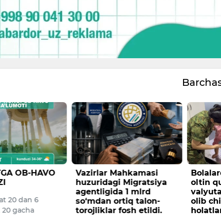
Barcha
 Mahkamasi
Bolalardan foydalanib
Konime
i Migratsiya
oltin quyma va
kilogr
da 1 mlrd
valyutani yashirincha
opiy o
rtiq talon-
olib chiqishga urinish
xorijli
 fosh etildi.
holatlari fosh etildi
Davlat x