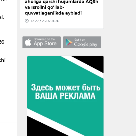
aholiga qarshi hujumlarda AQSh
va Isroilni qo‘llab-
quvvatlaganlikda aybladi
i,
12:27 / 25.07.2026
26
chi