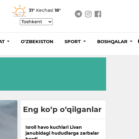
31°
Kechasi
18°
AT
O‘ZBEKISTON
SPORT
BOSHQALAR
Eng ko‘p o‘qilganlar
Isroil havo kuchlari Livan
janubidagi hududlarga zarbalar