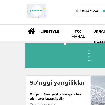
$
11915.64 UZS
LIFESTYLE
TOJ
UKRA
MAHAL
–
ROSS
So‘nggi yangiliklar
Bugun, 7-avgust kuni qanday
ob-havo kuzatiladi?
16:51 / 06.08.2026