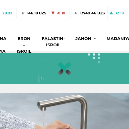
28.92
₽
146.19 UZS
-0.18
€
13749.46 UZS
32.19
INA
ERON
FALASTIN-
JAHON
MADANIY
–
ISROIL
IYA
ISROIL