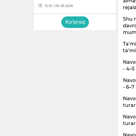
alma
15:16 / 06.08.2026
rejal
Shu m
Ko‘proq
davrd
mumk
Ta’mi
ta’mi
Navoi
- 4–5
Navoi
- 6–7
Navoi
turar
Navoi
turar
Navoi